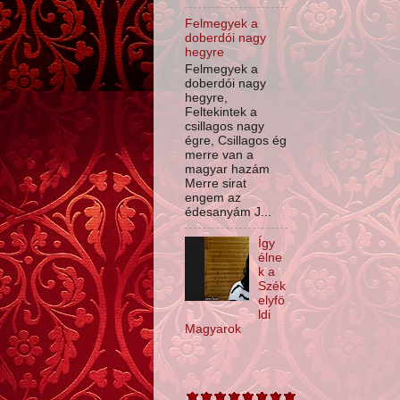
Felmegyek a
doberdói nagy
hegyre
Felmegyek a
doberdói nagy
hegyre,
Feltekintek a
csillagos nagy
égre, Csillagos ég
merre van a
magyar hazám
Merre sirat
engem az
édesanyám J...
Így
élne
k a
Szék
elyfö
ldi
Magyarok