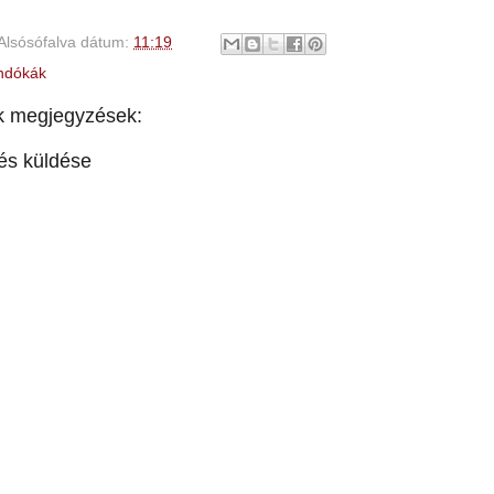
Alsósófalva
dátum:
11:19
ndókák
k megjegyzések:
és küldése