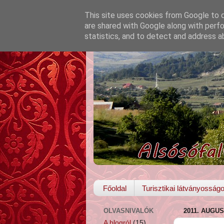
This site uses cookies from Google to de
are shared with Google along with perfo
statistics, and to detect and address a
Főoldal
Turisztikai látványosság
OLVASNIVALÓK
2011. AUGU
A blogról
(15)