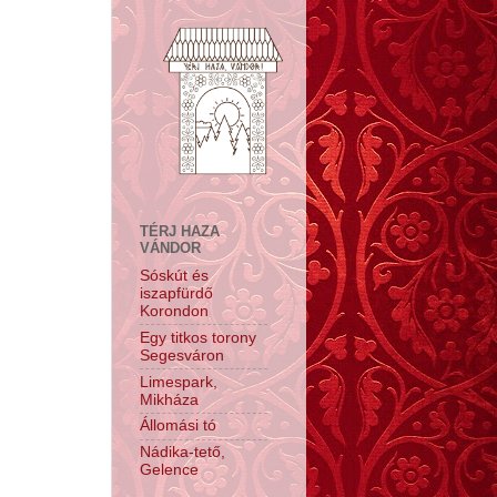
TÉRJ HAZA
VÁNDOR
Sóskút és
iszapfürdő
Korondon
Egy titkos torony
Segesváron
Limespark,
Mikháza
Állomási tó
Nádika-tető,
Gelence