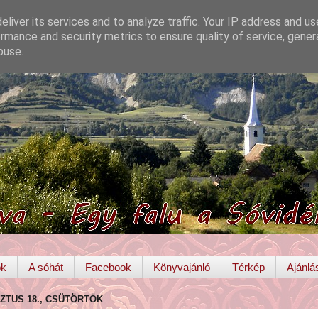
liver its services and to analyze traffic. Your IP address and u
rmance and security metrics to ensure quality of service, gene
buse.
ok
A sóhát
Facebook
Könyvajánló
Térkép
Ajánlá
SZTUS 18., CSÜTÖRTÖK