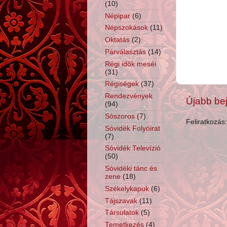
(10)
Népipar
(6)
Népszokások
(11)
Oktatás
(2)
Párválasztás
(14)
Régi idők meséi
(31)
Régiségek
(37)
Rendezvények
Újabb be
(94)
Sószoros
(7)
Feliratkozás
Sóvidék Folyóirat
(7)
Sóvidék Televízió
(50)
Sóvidéki tánc és
zene
(18)
Székelykapuk
(6)
Tájszavak
(11)
Társulatok
(5)
Temetkezés
(4)