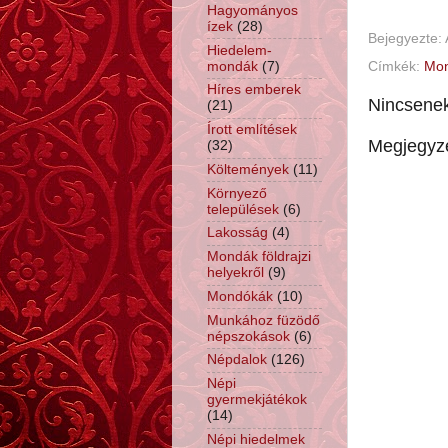
Hagyományos
ízek
(28)
Bejegyezte:
Hiedelem-
mondák
(7)
Címkék:
Mo
Híres emberek
Nincsene
(21)
Írott említések
Megjegyz
(32)
Költemények
(11)
Környező
települések
(6)
Lakosság
(4)
Mondák földrajzi
helyekről
(9)
Mondókák
(10)
Munkához füzödő
népszokások
(6)
Népdalok
(126)
Népi
gyermekjátékok
(14)
Népi hiedelmek