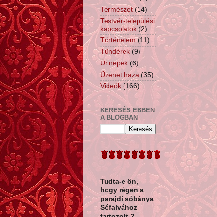
Természet
(14)
Testvér-települési
kapcsolatok
(2)
Történelem
(11)
Tündérek
(9)
Ünnepek
(6)
Üzenet haza
(35)
Videók
(166)
KERESÉS EBBEN
A BLOGBAN
Tudta-e ön,
hogy
régen a
parajdi sóbánya
Sófalvához
tartozott ?