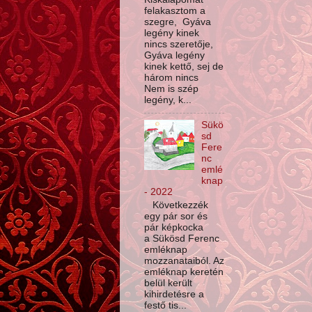
felakasztom a
szegre, Gyáva
legény kinek
nincs szeretője,
Gyáva legény
kinek kettő, sej de
három nincs
Nem is szép
legény, k...
Sükö
sd
Fere
nc
emlé
knap
- 2022
Következzék
egy pár sor és
pár képkocka
a Sükösd Ferenc
emléknap
mozzanataiból. Az
emléknap keretén
belül került
kihirdetésre a
festő tis...