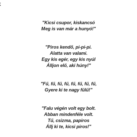
k
"Kicsi csupor, kiskancsó
Meg is van már a hunyó!"
"Piros kendő, pi-pi-pi.
Alatta van valami.
Egy kis egér, egy kis nyúl
Álljon elő, aki húny!"
"Fű, fű, fű, fű, fű, fű, fű, fű,
Gyere ki te nagy fülű!"
"Falu végén volt egy bolt.
Abban mindenféle volt.
Tű, csizma, papiros
Állj ki te, kicsi piros!"