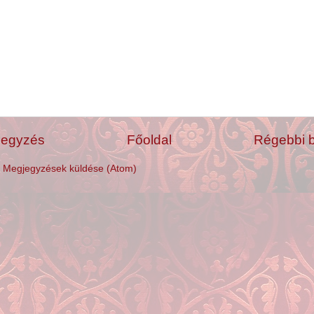
jegyzés
Főoldal
Régebbi 
:
Megjegyzések küldése (Atom)