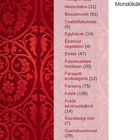
Mondóká
Alsósófalva
(11)
Beszámolók
(61)
Családfakutatás
(5)
Egyházak
(14)
Életmód
régebben
(4)
Emlék
(47)
Falurészletek
fotókban
(20)
Faragott
örökségünk
(12)
Farsang
(75)
Fotók
(135)
Fotók
kézimunkákról
(14)
Gazdasági élet
(7)
Gyerekszemmel
(29)