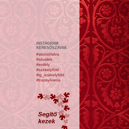
INSTAGRAM
KERESŐSZAVAK
#alsósófalva
#sóvidék
#erdély
#székelyföld
#ig_székelyföld
#transylvania