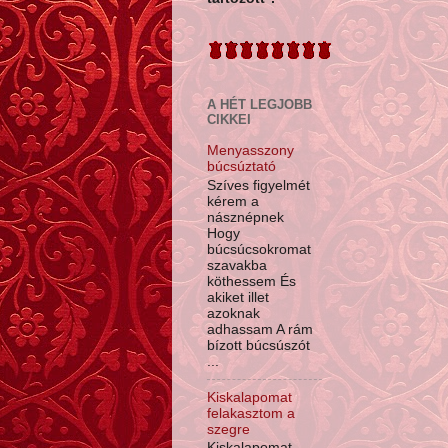
A HÉT LEGJOBB
CIKKEI
Menyasszony
búcsúztató
Szíves figyelmét
kérem a
násznépnek
Hogy
búcsúcsokromat
szavakba
köthessem És
akiket illet
azoknak
adhassam A rám
bízott búcsúszót
...
Kiskalapomat
felakasztom a
szegre
Kiskalapomat