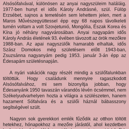
Alsósófalvával, különösen az anyai nagyszüleim haláláig.
1977-ben hunyt el idős Károly Andrásné, szül. Fülöp
Erzsébet, sajnos a temetésén sem lehettem jelen, mert a
Maros Művészegyüttessel épp egy 68 napos távolkeleti
turnén voltam a volt Szovjetunió, Mongólia, Észak Korea és
Kína jó néhány nagyvárosában. Anyai nagyapám idős
Károly András életének 93. évében távozott az örök mezőkre
1988-ban. Az apai nagyszülők hamarabb elhaltak, idős
Szász Domokos még születésem előtt 1943-ban,
Zsuzsánna nagyanyám pedig 1953. január 3-án épp az
Édesapám születésnapján.
A nyári vakációk nagy részét mindig a szülőfalunkban
töltöttük. Hogy családunk mennyire ragaszkodott
Alsósófalvához, mi sem bizonyítja jobban, hogy
Édesanyánk 1950 tavaszán várandós lévén öcsémmel, nem
Székelyudvarhelyen hozta a világra a szülészeten, hanem
hazament Sófalvára és a szülői háznál bábasszony
segítségével szült.
Nagyon sok gyerekkori emlék fűződik az otthon töltött
hetekhez, hónapokhoz a mezőre járástól, ahol kezdetben