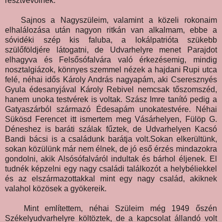
résztvevőinek.
Sajnos a Nagyszüleim, valamint a közeli rokonaim
elhalálozása után nagyon ritkán van alkalmam, ebbe a
sóvidéki szép kis faluba, a lokálpatrióta szükebb
szülőföldjére látogatni, de Udvarhelyre menet Parajdot
elhagyva és Felsősófalvára való érkezésemig, mindig
nosztalgiázok, könnyes szemmel nézek a hajdani Rupi utca
felé, néhai idős Károly András nagyapám, aki Cseresznyés
Gyula édesanyjával Károly Rebivel nemcsak tőszomszéd,
hanem unoka testvérek is voltak. Szász Imre tanító pedig a
Gatyaszárból származó Édesapám unokatestvére. Néhai
Sükösd Ferencet itt ismertem meg Vásárhelyen, Fülöp G.
Déneshez is baráti szálak fűztek, de Udvarhelyen Kacsó
Bandi bácsi is a családunk barátja volt.Sokan elkerültünk,
sokan közülünk már nem élnek, de jó eső érzés mindazokra
gondolni, akik Alsósófalváról indultak és bárhol éljenek. El
tudnék képzelni egy nagy családi találkozót a helybéliekkel
és az elszármazottakkal mint egy nagy család, akiknek
valahol közösek a gyökereik.
Mint említettem, néhai Szüleim még 1949 őszén
Székelyudvarhelyre költöztek, de a kapcsolat állandó volt