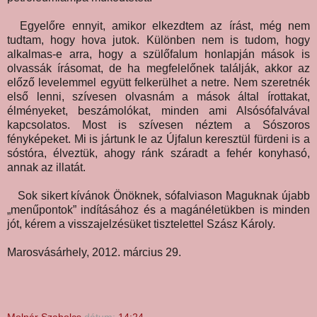
Egyelőre ennyit, amikor elkezdtem az írást, még nem
tudtam, hogy hova jutok. Különben nem is tudom, hogy
alkalmas-e arra, hogy a szülőfalum honlapján mások is
olvassák írásomat, de ha megfelelőnek találják, akkor az
előző levelemmel együtt felkerülhet a netre. Nem szeretnék
első lenni, szívesen olvasnám a mások által írottakat,
élményeket, beszámolókat, minden ami Alsósófalvával
kapcsolatos. Most is szívesen néztem a Sószoros
fényképeket. Mi is jártunk le az Újfalun keresztül fürdeni is a
sóstóra, élveztük, ahogy ránk száradt a fehér konyhasó,
annak az illatát.
Sok sikert kívánok Önöknek, sófalviason Maguknak újabb
„menűpontok” indításához és a magánéletükben is minden
jót, kérem a visszajelzésüket tisztelettel Szász Károly.
Marosvásárhely, 2012. március 29.