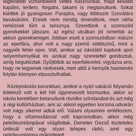
legfentebb vízhordóként vették hasznunkat, majd később
kapálni, teríteni, forgatni, takarni is megtanultunk. Sokat
küldtek jó gyalogosan Parajdra, vagy többször Szovátára
bevásárolni. Ennek nem mindig örvendtünk, mert néha
nehéznek tűnt a tarisznya. Szerettünk a szomszéd
gyerekekkel játszani, az egész utcában jól ismertük az
akkori gyereksereget. Jobban esett a szomszédban mászni
az eperfára, ahol volt a nagy szemű sötétszínű, mint a
nagyiék fehér epre. Volt, amikor az iskolától kaptunk apró
selyemhernyókat és azokat nagy szeretettel gondoztuk,
amíg begubóztak. Gyűjtöttük az eperfalevelet, vigyázva arra,
hogy ne legyenek nedvesek, mert attól a hernyók hasmenés
folytán könnyen elpusztulhattak.
Középiskolás korunkban, amikor a nyári vakáció folyamán
kötelező volt a két hét úgynevezett közmunka, akkor az
iskola keretében betanultunk rövidke színdarabot és azt még
a régi kultúrházban, ami az akkori egyetlen kocsma udvarán
volt nagy sikerrel adtuk elő. Valami olyasmire emlékszem,
hogy a villamosítással volt kapcsolatban, akkor még
petróleumlámpával világítottak, Demeter Dezső tiszteletes
úréknál volt egy olyan telepes rádió, amit egy
petróleumlámpa működtetett.