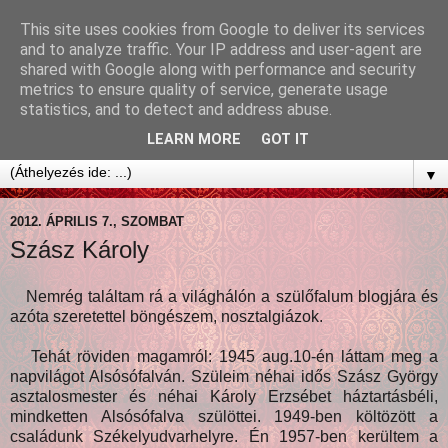
This site uses cookies from Google to deliver its services
and to analyze traffic. Your IP address and user-agent are
shared with Google along with performance and security
metrics to ensure quality of service, generate usage
statistics, and to detect and address abuse.
LEARN MORE
GOT IT
▼
2012. ÁPRILIS 7., SZOMBAT
Szász Károly
Nemrég találtam rá a világhálón a szülőfalum blogjára és
azóta szeretettel böngészem, nosztalgiázok.
Tehát röviden magamról: 1945 aug.10-én láttam meg a
napvilágot Alsósófalván. Szüleim néhai idős Szász György
asztalosmester és néhai Károly Erzsébet háztartásbéli,
mindketten Alsósófalva szülöttei. 1949-ben költözött a
családunk Székelyudvarhelyre. Én 1957-ben kerültem a