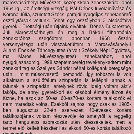
marosvásárhelyi Művészeti középiskola zeneszakára, ahol
1964-ig , az érettségi vizsgáig Pál Dénes fuvolaművész és
Korona Júlia, született Szőcs, parajdi nyugdíjas zenetanárnő
osztálytársak voltunk. Tehát egy osztályban 3 alsósófalvi
gyerek . Érettségi után útjaink elváltak, Dénes Bukarestbe,
Júli Marosvásárhelyre én meg a Bákó-i filharmónia
zenekarához szegődtem, ahonnan 1968 őszén
versenyvizsga után visszakerültem a Marosvásárhely-i
Állami Ének és Táncegyüttes (a volt Székely Népi Együttes,
ma Maros Művészegyüttes) zenekarához, ahol
nyugdíjazásomig, 1998 szeptemberéig tevékenykedtem mint
zenekari tag és Széllyes Sándor néhai kollégánk betegsége
után , mint műsorvezető, bemondó. Így többször is volt
alkalmam a szülőfalum színpadán is fellépni, annak a
falunak a színpadán, amelynek rövid ideig voltam aktív
lakója, de annyi gyerekkori és későbbi élmény fűzött és
fűzne, ha azok az 50-es, 60-as70-es kortárs találkozók el
nem maradtak volna. Ezekből sajnos, hogy csak az 1985-
ben augusztus 22-én szervezett 40-évesek kortárs
találkozójának voltam részvevője és amelyről a reggelig
tartó hangulatos szórakozás után kitessékeltek, mert a
termet elő kellett készíteni az akkori 50-es kortás találkozó