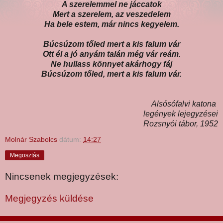
A szerelemmel ne jáccatok
Mert a szerelem, az veszedelem
Ha bele estem, már nincs kegyelem.
Búcsúzom tőled mert a kis falum vár
Ott él a jó anyám talán még vár reám.
Ne hullass könnyet akárhogy fáj
Búcsúzom tőled, mert a kis falum vár.
Alsósófalvi katona
legények lejegyzései
Rozsnyói tábor, 1952
Molnár Szabolcs
dátum:
14:27
Megosztás
Nincsenek megjegyzések:
Megjegyzés küldése