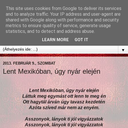
This site uses cookies from Google to deliver its services
and to analyze traffic. Your IP address and user-agent are
shared with Google along with performance and security
metrics to ensure quality of service, generate usage
statistics, and to detect and address abuse.
LEARN MORE
GOT IT
▼
2013. FEBRUÁR 9., SZOMBAT
Lent Mexikóban, úgy nyár elején
Lent Mexikóban, úgy nyár elején
Láttuk meg egymást ott lenn te meg én
Ott hagytál árván úgy tavasz kezdetén
Azóta szíved már nem az enyém.
Asszonyok, lányok ti jól vigyázzatok
Asszonyok, lányok ti jól vigyázzatok