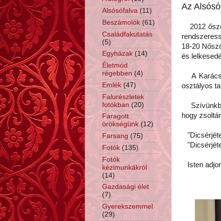
Az Alsósó
Alsósófalva
(11)
Beszámolók
(61)
2012 őszén 
Családfakutatás
rendszeress
(5)
18-20 Nőszö
Egyházak
(14)
és lelkesedé
Életmód
régebben
(4)
A Karácson
Emlék
(47)
osztályos ta
Falurészletek
fotókban
(20)
Szívünkben 
hogy zsoltá
Faragott
örökségünk
(12)
"Dicsérjétek
Farsang
(75)
"Dicsérjétek
Fotók
(135)
Fotók
Isten adjon 
kézimunkákról
(14)
Gazdasági élet
(7)
Gyerekszemmel
(29)