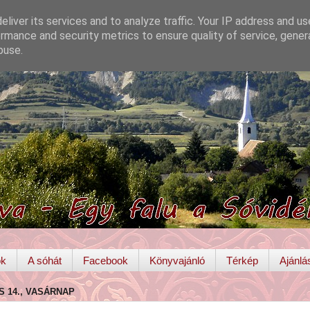
liver its services and to analyze traffic. Your IP address and u
rmance and security metrics to ensure quality of service, gene
buse.
ok
A sóhát
Facebook
Könyvajánló
Térkép
Ajánlá
IS 14., VASÁRNAP