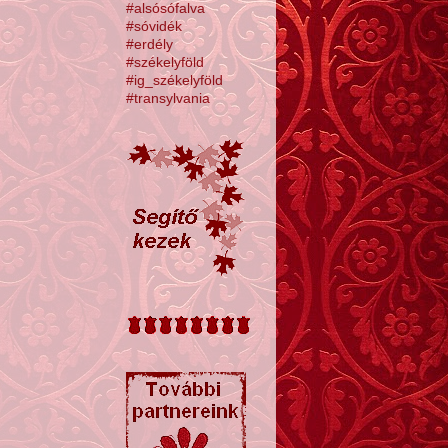
#alsósófalva
#sóvidék
#erdély
#székelyföld
#ig_székelyföld
#transylvania