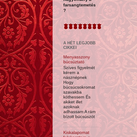
farsangtemetés
?
A HÉT LEGJOBB
CIKKEI
Menyasszony
búcsúztató
Szíves figyelmét
kérem a
násznépnek
Hogy
búcsúcsokromat
szavakba
köthessem És
akiket illet
azoknak
adhassam A rám
bízott búcsúszót
...
Kiskalapomat