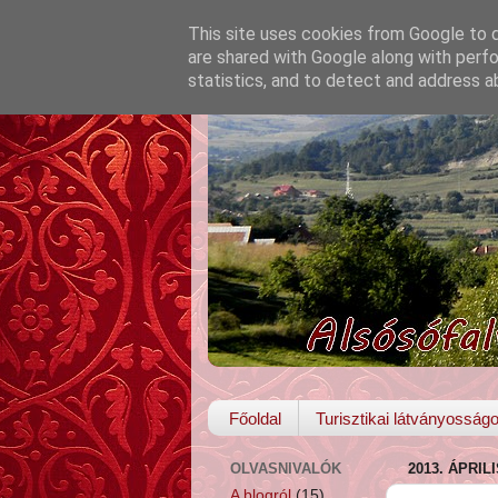
This site uses cookies from Google to de
are shared with Google along with perfo
statistics, and to detect and address a
Főoldal
Turisztikai látványosság
OLVASNIVALÓK
2013. ÁPRIL
A blogról
(15)