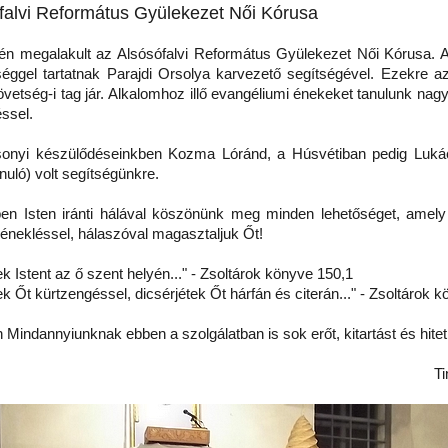
falvi Református Gyülekezet Női Kórusa
megalakult az Alsósófalvi Református Gyülekezet Női Kórusa. A
éggel tartatnak Parajdi Orsolya karvezető segítségével. Ezekre a
vetség-i tag jár. Alkalomhoz illő evangéliumi énekeket tanulunk nag
ssel.
yi készülődéseinkben Kozma Lóránd, a Húsvétiban pedig Lukác
nuló) volt segítségünkre.
Isten iránti hálával köszönünk meg minden lehetőséget, amely 
rénekléssel, hálaszóval magasztaljuk Őt!
 Istent az ő szent helyén..." - Zsoltárok könyve 150,1
 Őt kürtzengéssel, dicsérjétek Őt hárfán és citerán..." - Zsoltárok 
Mindannyiunknak ebben a szolgálatban is sok erőt, kitartást és hitet
Ti