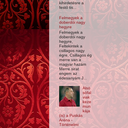
kihirdetésre a
festő tis...
Felmegyek a
doberdói nagy
hegyre
Felmegyek a
doberdói nagy
hegyre,
Feltekintek a
csillagos nagy
égre, Csillagos ég
merre van a
magyar hazám
Merre sirat
engem az
édesanyám J...
Alsó
sófal
viak
keze
mun
kája
(is) a Puskás
Aréna -
Történelmi