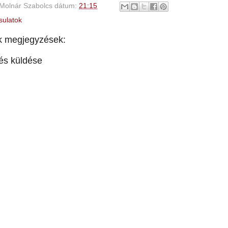
Molnár Szabolcs
dátum:
21:15
sulatok
k megjegyzések:
és küldése