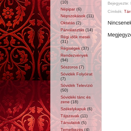
(10)
Bejegyezte:
Népipar
(6)
Címkék:
Tár
Népszokások
(11)
Nincsene
Oktatás
(2)
Párválasztás
(14)
Megjegyz
Régi idők meséi
(31)
Régiségek
(37)
Rendezvények
(94)
Sószoros
(7)
Sóvidék Folyóirat
(7)
Sóvidék Televízió
(50)
Sóvidéki tánc és
zene
(18)
Székelykapuk
(6)
Tájszavak
(11)
Társulatok
(5)
Temetkezés
(4)