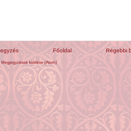
jegyzés
Főoldal
Régebbi 
:
Megjegyzések küldése (Atom)