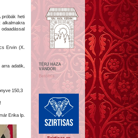
 próbák heti
z alkalmakra
y odaadással
s Ervin (X.
TÉRJ HAZA
arra adatik,
VÁNDOR
Betöltés...
könyve 150,3
!
már Erika lp.
Szirtisas.ro