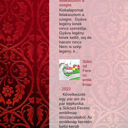
felakasztom a
szegre
Kiskalapomat
felakasztom a
szegre, Gyáva
legény kinek
nincs szeretője,
Gyáva legény
kinek kettő, sej de
három nincs
Nem is szép
legény, k...
Sükö
sd
Fere
nc
emlé
knap
- 2022
Következzék
egy pár sor és
pár képkocka
a Sükösd Ferenc
emléknap
mozzanataiból. Az
emléknap keretén
belül került