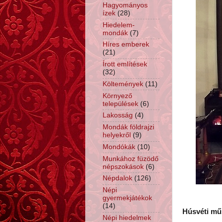
Hagyományos
ízek
(28)
Hiedelem-
mondák
(7)
Híres emberek
(21)
Írott említések
(32)
Költemények
(11)
Környező
települések
(6)
Lakosság
(4)
Mondák földrajzi
helyekről
(9)
Mondókák
(10)
Munkához füzödő
népszokások
(6)
Népdalok
(126)
Népi
gyermekjátékok
(14)
Húsvéti mű
Népi hiedelmek