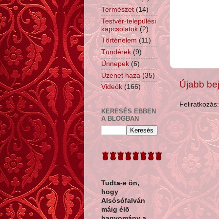
Természet
(14)
Testvér-települési
kapcsolatok
(2)
Történelem
(11)
Tündérek
(9)
Ünnepek
(6)
Üzenet haza
(35)
Újabb be
Videók
(166)
Feliratkozás
KERESÉS EBBEN
A BLOGBAN
Tudta-e ön,
hogy
Alsósófalván
máig élõ
hagyomány a