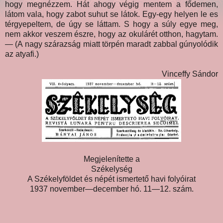
hogy megnézzem. Hát ahogy végig mentem a fődemen,
látom vala, hogy zabot suhut se látok. Egy-egy helyen le es
térgyepeltem, de úgy se láttam. S hogy a súly egye meg,
nem akkor veszem észre, hogy az okulárét otthon, hagytam.
— (A nagy szárazság miatt törpén maradt zabbal gúnyolódik
az atyafi.)
Vinceffy Sándor
Megjelenítette a
Székelység
A Székelyföldet és népét ismertető havi folyóirat
1937 november—december hó. 11—12. szám.