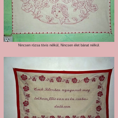
Nincsen rózsa tövis nélkül, Nincsen élet bánat nélkül.