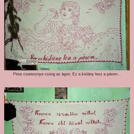
Piros cseresznye csüng az ágon, Ez a kislány lesz a párom...