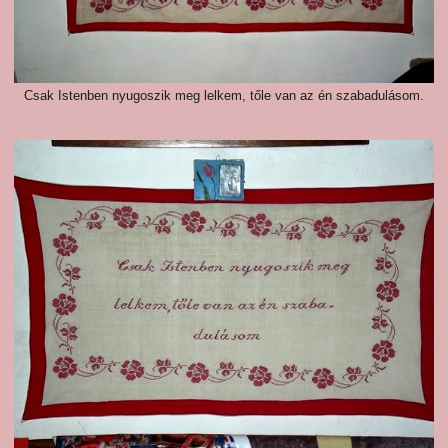
Csak Istenben nyugoszik meg lelkem, tőle van az én szabadulásom.