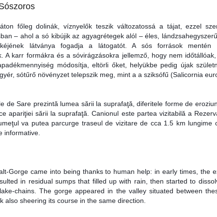
 Sószoros
ton főleg dolinák, víznyelők teszik változatossá a tájat, ezzel s
ban – ahol a só kibújik az agyagrétegek alól – éles, lándzsahegyszerű
kéjének látványa fogadja a látogatót. A sós források mentén 
. A karr formákra és a sóvirágzásokra jellemző, hogy nem időtállóak
padékmennyiség módosítja, eltörli őket, helyükbe pedig újak születn
 gyér, sótűrő növényzet telepszik meg, mint a a sziksófű (Salicornia eu
e de Sare prezintă lumea sării la suprafaţă, diferitele forme de eroziu
ice apariţiei sării la suprafaţă. Canionul este partea vizitabilă a Rezer
umeţul va putea parcurge traseul de vizitare de cca 1.5 km lungime o
e informative.
lt-Gorge came into being thanks to human help: in early times, the ex
esulted in residual sumps that filled up with rain, then started to disso
 lake-chains. The gorge appeared in the valley situated between the
 also sheering its course in the same direction.