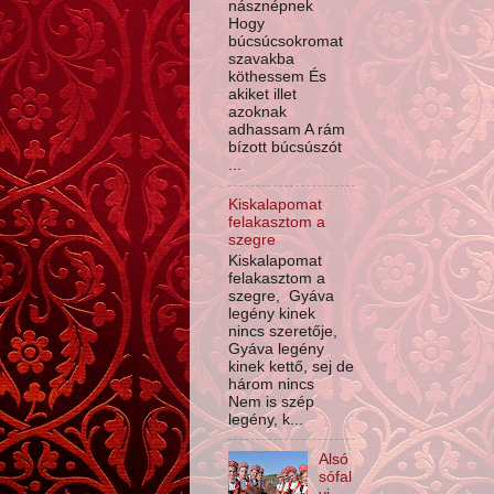
násznépnek
Hogy
búcsúcsokromat
szavakba
köthessem És
akiket illet
azoknak
adhassam A rám
bízott búcsúszót
...
Kiskalapomat
felakasztom a
szegre
Kiskalapomat
felakasztom a
szegre, Gyáva
legény kinek
nincs szeretője,
Gyáva legény
kinek kettő, sej de
három nincs
Nem is szép
legény, k...
Alsó
sófal