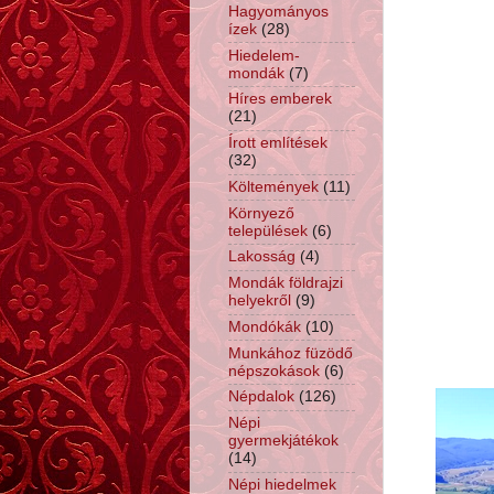
Hagyományos
ízek
(28)
Hiedelem-
mondák
(7)
Híres emberek
(21)
Írott említések
(32)
Költemények
(11)
Környező
települések
(6)
Lakosság
(4)
Mondák földrajzi
helyekről
(9)
Mondókák
(10)
Munkához füzödő
népszokások
(6)
Népdalok
(126)
Népi
gyermekjátékok
(14)
Népi hiedelmek