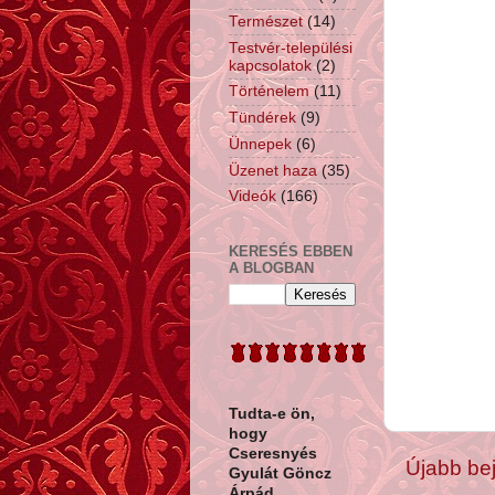
Természet
(14)
Testvér-települési
kapcsolatok
(2)
Történelem
(11)
Tündérek
(9)
Ünnepek
(6)
Üzenet haza
(35)
Videók
(166)
KERESÉS EBBEN
A BLOGBAN
Tudta-e ön,
hogy
Cseresnyés
Újabb be
Gyulát Göncz
Árpád