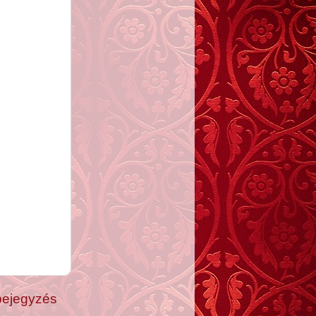
bejegyzés