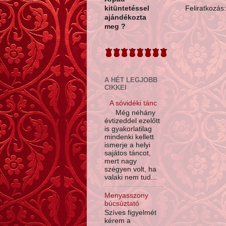
Feliratkozás
kitüntetéssel
ajándékozta
meg ?
A HÉT LEGJOBB
CIKKEI
A sóvidéki tánc
Még néhány
évtizeddel ezelőtt
is gyakorlatilag
mindenki kellett
ismerje a helyi
sajátos táncot,
mert nagy
szégyen volt, ha
valaki nem tud...
Menyasszony
búcsúztató
Szíves figyelmét
kérem a