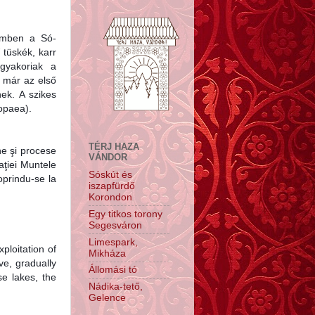
zemben a Só-
 tüskék, karr
gyakoriak a
, már az első
ek. A szikes
ropaea).
TÉRJ HAZA
ne şi procese
VÁNDOR
vaţiei Muntele
Sóskút és
prindu-se la
iszapfürdő
Korondon
Egy titkos torony
Segesváron
Limespark,
ploitation of
Mikháza
lve, gradually
Állomási tó
se lakes, the
Nádika-tető,
Gelence