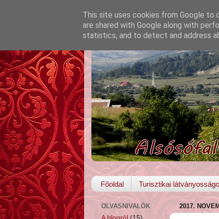
This site uses cookies from Google to de
are shared with Google along with perfo
statistics, and to detect and address a
Főoldal
Turisztikai látványosság
OLVASNIVALÓK
2017. NOVE
A blogról
(15)