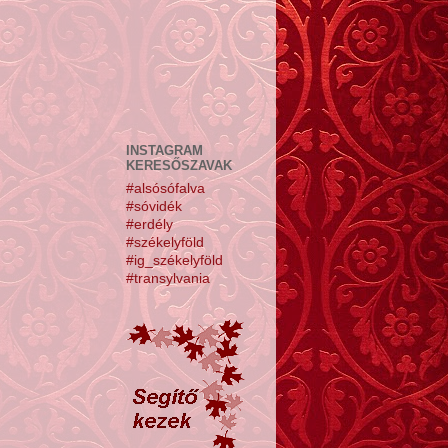
INSTAGRAM
KERESŐSZAVAK
#alsósófalva
#sóvidék
#erdély
#székelyföld
#ig_székelyföld
#transylvania