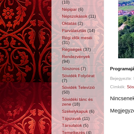
(10)
Népipar
(6)
Népszokások
(11)
Oktatás
(2)
Párválasztás
(14)
Régi idők meséi
(31)
Régiségek
(37)
Rendezvények
(94)
Sószoros
(7)
Programaján
Sóvidék Folyóirat
Bejegyezte:
(7)
Címkék:
Sós
Sóvidék Televízió
(50)
Nincsene
Sóvidéki tánc és
zene
(18)
Megjegyz
Székelykapuk
(6)
Tájszavak
(11)
Társulatok
(5)
Temetkezés
(4)