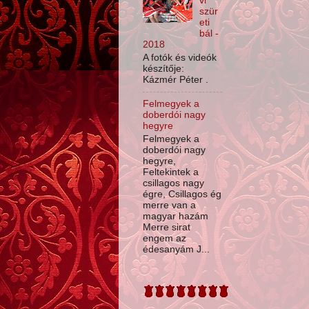
vi
szür
eti
bál -
2018
A fotók és videók
készítője:
Kázmér Péter .
Felmegyek a
doberdói nagy
hegyre
Felmegyek a
doberdói nagy
hegyre,
Feltekintek a
csillagos nagy
égre, Csillagos ég
merre van a
magyar hazám
Merre sirat
engem az
édesanyám J...