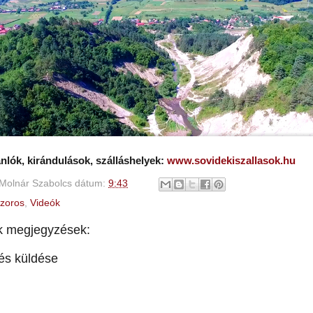
lók, kirándulások, szálláshelyek:
www.sovidekiszallasok.hu
Molnár Szabolcs
dátum:
9:43
zoros
,
Videók
k megjegyzések:
és küldése