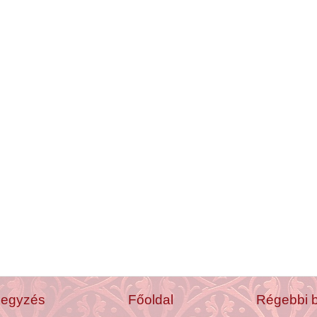
jegyzés
Főoldal
Régebbi 