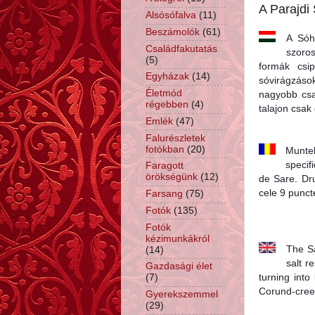
A Parajdi
Alsósófalva
(11)
Beszámolók
(61)
A Sóhá
Családfakutatás
szoros
(5)
for
mák csip
Egyházak
(14)
sóvirágzások
Életmód
nagyobb csa
régebben
(4)
talajon csak
Emlék
(47)
Falurészletek
fotókban
(20)
Muntel
specif
Faragott
örökségünk
(12)
de Sare. Dr
cele 9 punct
Farsang
(75)
Fotók
(135)
Fotók
kézimunkákról
The Sa
(14)
salt r
Gazdasági élet
turning into
(7)
Corund-creek
Gyerekszemmel
(29)