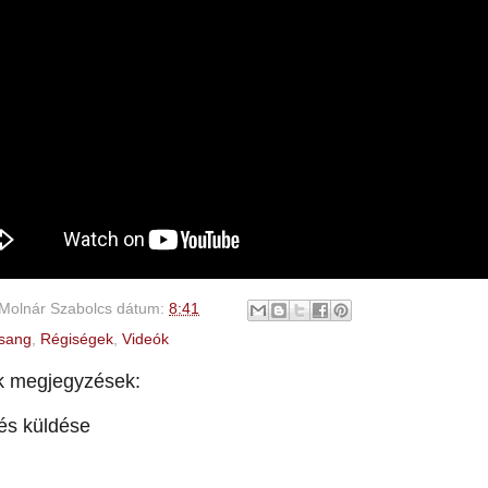
Molnár Szabolcs
dátum:
8:41
sang
,
Régiségek
,
Videók
k megjegyzések:
és küldése