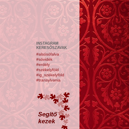
INSTAGRAM
KERESŐSZAVAK
#alsósófalva
#sóvidék
#erdély
#székelyföld
#ig_székelyföld
#transylvania