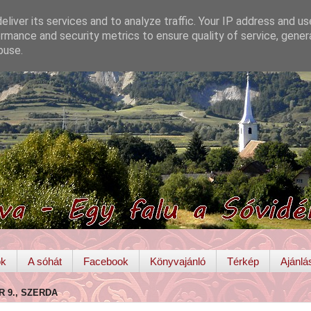
liver its services and to analyze traffic. Your IP address and u
rmance and security metrics to ensure quality of service, gene
buse.
ok
A sóhát
Facebook
Könyvajánló
Térkép
Ajánlá
R 9., SZERDA