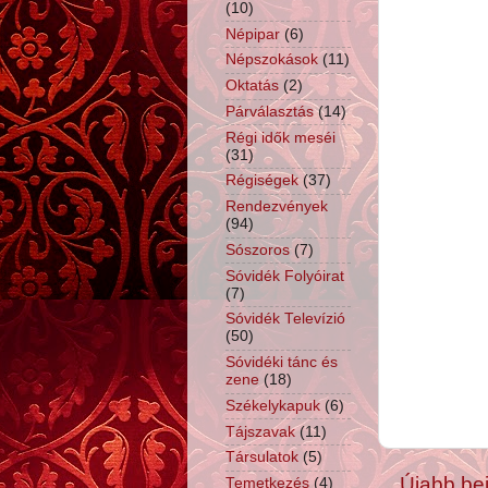
(10)
Népipar
(6)
Népszokások
(11)
Oktatás
(2)
Párválasztás
(14)
Régi idők meséi
(31)
Régiségek
(37)
Rendezvények
(94)
Sószoros
(7)
Sóvidék Folyóirat
(7)
Sóvidék Televízió
(50)
Sóvidéki tánc és
zene
(18)
Székelykapuk
(6)
Tájszavak
(11)
Társulatok
(5)
Újabb be
Temetkezés
(4)