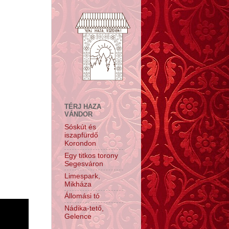
TÉRJ HAZA
VÁNDOR
Sóskút és
iszapfürdő
Korondon
Egy titkos torony
Segesváron
Limespark,
Mikháza
Állomási tó
Nádika-tető,
Gelence