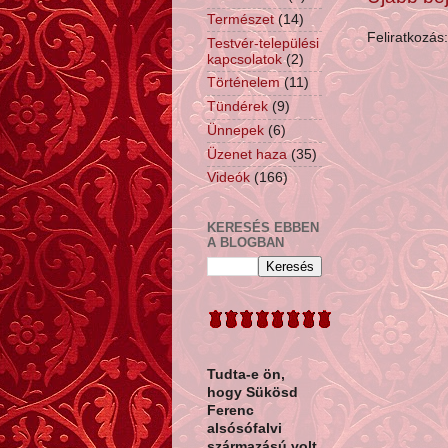
Természet
(14)
Feliratkozás
Testvér-települési
kapcsolatok
(2)
Történelem
(11)
Tündérek
(9)
Ünnepek
(6)
Üzenet haza
(35)
Videók
(166)
KERESÉS EBBEN
A BLOGBAN
Tudta-e ön,
hogy
Sükösd
Ferenc
alsósófalvi
származású volt