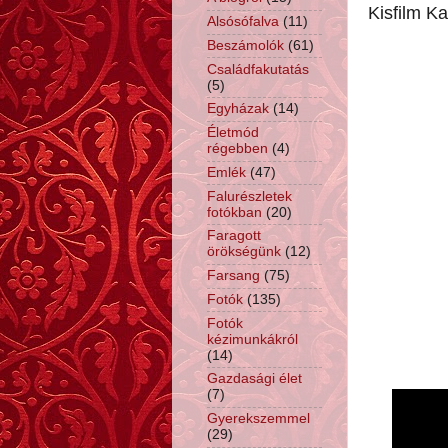
Kisfilm K
Alsósófalva
(11)
Beszámolók
(61)
Családfakutatás
(5)
Egyházak
(14)
Életmód
régebben
(4)
Emlék
(47)
Falurészletek
fotókban
(20)
Faragott
örökségünk
(12)
Farsang
(75)
Fotók
(135)
Fotók
kézimunkákról
(14)
Gazdasági élet
(7)
Gyerekszemmel
(29)