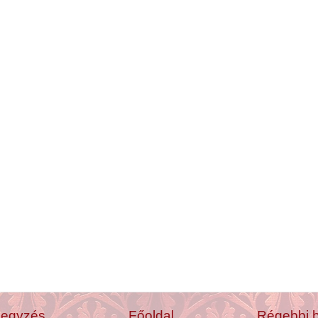
jegyzés
Főoldal
Régebbi 