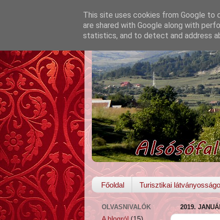
This site uses cookies from Google to de
are shared with Google along with perfo
statistics, and to detect and address a
Főoldal
Turisztikai látványosság
OLVASNIVALÓK
2019. JANUÁ
A blogról
(15)