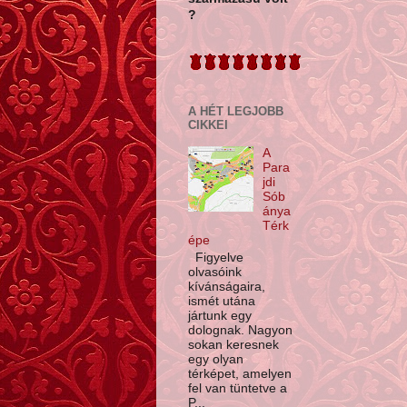
?
A HÉT LEGJOBB
CIKKEI
A
Para
jdi
Sób
ánya
Térk
épe
Figyelve
olvasóink
kívánságaira,
ismét utána
jártunk egy
dolognak. Nagyon
sokan keresnek
egy olyan
térképet, amelyen
fel van tüntetve a
P...