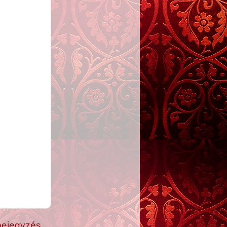
bejegyzés