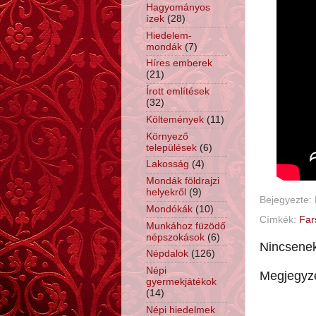
Hagyományos
ízek
(28)
Hiedelem-
mondák
(7)
Híres emberek
(21)
Írott említések
(32)
Költemények
(11)
Környező
települések
(6)
Lakosság
(4)
Mondák földrajzi
helyekről
(9)
Bejegyezte:
Mondókák
(10)
Címkék:
Far
Munkához füzödő
népszokások
(6)
Nincsene
Népdalok
(126)
Népi
Megjegyz
gyermekjátékok
(14)
Népi hiedelmek