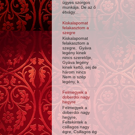
ügyes szorgos
munkája. De az ő
étvágy...
Kiskalapomat
felakasztom a
szegre
Kiskalapomat
felakasztom a
szegre, Gyáva
legény kinek
nincs szeretője,
Gyáva legény
kinek kettő, sej de
három nincs
Nem is szép
legény, k...
Felmegyek a
doberdói nagy
hegyre
Felmegyek a
doberdói nagy
hegyre,
Feltekintek a
csillagos nagy
égre, Csillagos ég