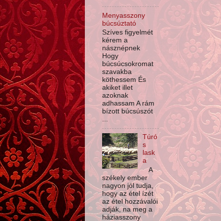
Menyasszony
búcsúztató
Szíves figyelmét
kérem a
násznépnek
Hogy
búcsúcsokromat
szavakba
köthessem És
akiket illet
azoknak
adhassam A rám
bízott búcsúszót
...
Túró
s
lask
a
A
székely ember
nagyon jól tudja,
hogy az étel ízét
az étel hozzávalói
adják, na meg a
háziasszony