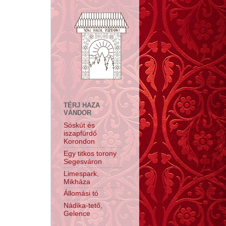
TÉRJ HAZA
VÁNDOR
Sóskút és
iszapfürdő
Korondon
Egy titkos torony
Segesváron
Limespark,
Mikháza
Állomási tó
Nádika-tető,
Gelence