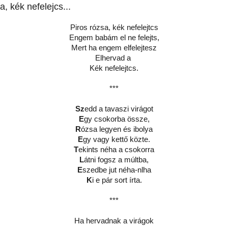
a, kék nefelejcs...
Piros rózsa, kék nefelejtcs
Engem babám el ne felejts,
Mert ha engem elfelejtesz
Elhervad a
Kék nefelejtcs.
***
Sz
edd a tavaszi virágot
E
gy csokorba össze,
R
ózsa legyen és ibolya
E
gy vagy kettő közte.
T
ekints néha a csokorra
L
átni fogsz a múltba,
E
szedbe jut néha-nlha
K
i e pár sort írta.
***
Ha hervadnak a virágok