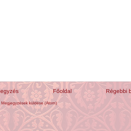
jegyzés
Főoldal
Régebbi 
:
Megjegyzések küldése (Atom)