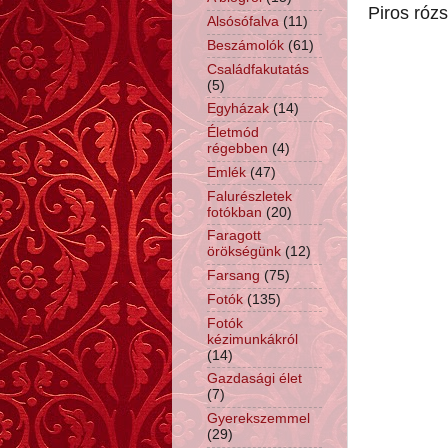
Piros rózs
Alsósófalva
(11)
Beszámolók
(61)
Családfakutatás
(5)
Egyházak
(14)
Életmód
régebben
(4)
Emlék
(47)
Falurészletek
fotókban
(20)
Faragott
örökségünk
(12)
Farsang
(75)
Fotók
(135)
Fotók
kézimunkákról
(14)
Gazdasági élet
(7)
Gyerekszemmel
(29)