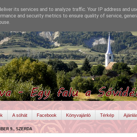
liver its services and to analyze traffic. Your IP address and u
rmance and security metrics to ensure quality of service, gene
buse.
ok
A sóhát
Facebook
Könyvajánló
Térkép
Ajánlá
MBER 9., SZERDA