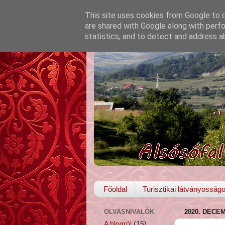
This site uses cookies from Google to de
are shared with Google along with perfo
statistics, and to detect and address a
Főoldal
Turisztikai látványosság
OLVASNIVALÓK
2020. DECE
A blogról
(15)