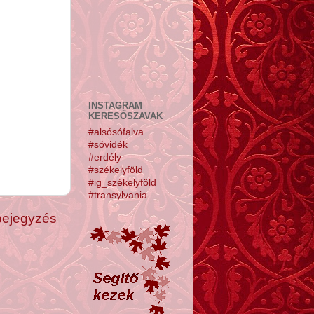
INSTAGRAM
KERESŐSZAVAK
#alsósófalva
#sóvidék
#erdély
#székelyföld
#ig_székelyföld
#transylvania
bejegyzés