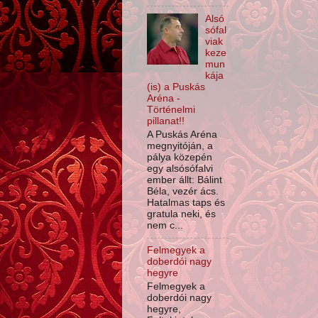
Alsó
sófal
viak
keze
mun
kája
(is) a Puskás
Aréna -
Történelmi
pillanat!!
A Puskás Aréna
megnyitóján, a
pálya közepén
egy alsósófalvi
ember állt: Bálint
Béla, vezér ács.
Hatalmas taps és
gratula neki, és
nem c...
Felmegyek a
doberdói nagy
hegyre
Felmegyek a
doberdói nagy
hegyre,