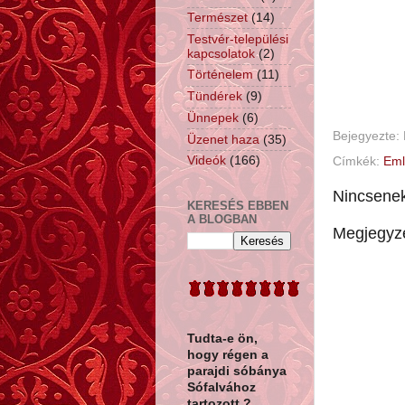
Természet
(14)
Testvér-települési
kapcsolatok
(2)
Történelem
(11)
Tündérek
(9)
Ünnepek
(6)
Bejegyezte:
Üzenet haza
(35)
Videók
(166)
Címkék:
Eml
Nincsene
KERESÉS EBBEN
A BLOGBAN
Megjegyz
Tudta-e ön,
hogy
régen a
parajdi sóbánya
Sófalvához
tartozott ?