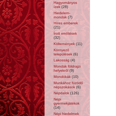
Hagyományos
ízek
(28)
Hiedelem-
mondák
(7)
Híres emberek
(21)
Írott említések
(32)
Költemények
(11)
Környező
települések
(6)
Lakosság
(4)
Mondák földrajzi
helyekről
(9)
Mondókák
(10)
Munkához füzödő
népszokások
(6)
Népdalok
(126)
Népi
gyermekjátékok
(14)
Népi hiedelmek