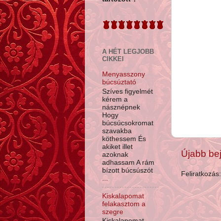
A HÉT LEGJOBB
CIKKEI
Menyasszony
búcsúztató
Szíves figyelmét
kérem a
násznépnek
Hogy
búcsúcsokromat
szavakba
köthessem És
akiket illet
Újabb be
azoknak
adhassam A rám
bízott búcsúszót
Feliratkozás
...
Kiskalapomat
felakasztom a
szegre
Kiskalapomat