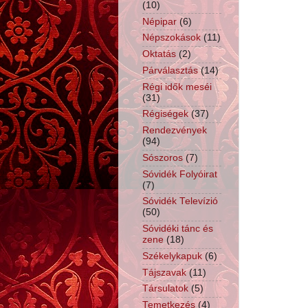
(10)
Népipar
(6)
Népszokások
(11)
Oktatás
(2)
Párválasztás
(14)
Régi idők meséi
(31)
Régiségek
(37)
Rendezvények
(94)
Sószoros
(7)
Sóvidék Folyóirat
(7)
Sóvidék Televízió
(50)
Sóvidéki tánc és
zene
(18)
Székelykapuk
(6)
Tájszavak
(11)
Társulatok
(5)
Temetkezés
(4)