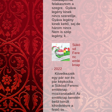
felakasztom a
szegre, Gyáva
legény kinek
nincs szeretője,
Gyáva legény
kinek kettő, sej de
három nincs
Nem is szép
legény, k...
Sükö
sd
Fere
nc
emlé
knap
- 2022
Következzék
egy pár sor és
pár képkocka
a Sükösd Ferenc
emléknap
mozzanataiból. Az
emléknap keretén
belül került
kihirdetésre a
festő tis...