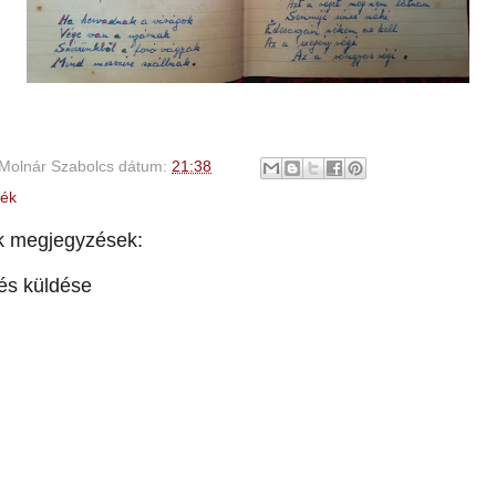
Molnár Szabolcs
dátum:
21:38
ék
k megjegyzések:
és küldése