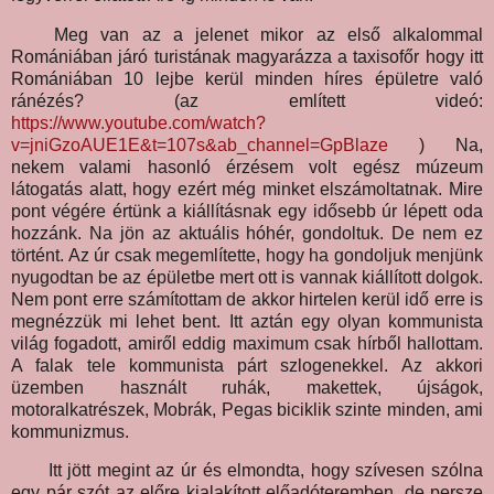
Meg van az a jelenet mikor az első alkalommal
Romániában járó turistának magyarázza a taxisofőr hogy itt
Romániában 10 lejbe kerül minden híres épületre való
ránézés? (az említett videó:
https://www.youtube.com/watch?
v=jniGzoAUE1E&t=107s&ab_channel=GpBlaze
) Na,
nekem valami hasonló érzésem volt egész múzeum
látogatás alatt, hogy ezért még minket elszámoltatnak. Mire
pont végére értünk a kiállításnak egy idősebb úr lépett oda
hozzánk. Na jön az aktuális hóhér, gondoltuk. De nem ez
történt. Az úr csak megemlítette, hogy ha gondoljuk menjünk
nyugodtan be az épületbe mert ott is vannak kiállított dolgok.
Nem pont erre számítottam de akkor hirtelen kerül idő erre is
megnézzük mi lehet bent. Itt aztán egy olyan kommunista
világ fogadott, amiről eddig maximum csak hírből hallottam.
A falak tele kommunista párt szlogenekkel. Az akkori
üzemben használt ruhák, makettek, újságok,
motoralkatrészek, Mobrák, Pegas biciklik szinte minden, ami
kommunizmus.
Itt jött megint az úr és elmondta, hogy szívesen szólna
egy pár szót az előre kialakított előadóteremben, de persze