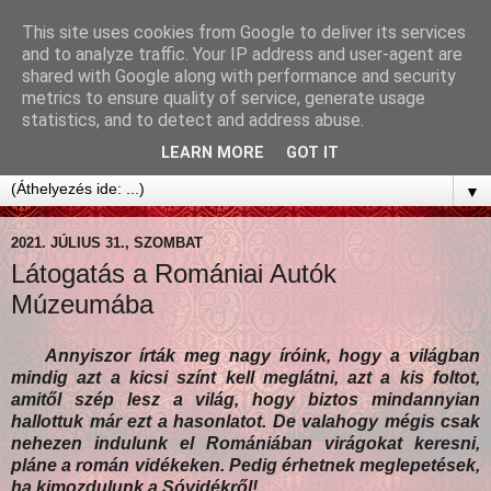
This site uses cookies from Google to deliver its services
and to analyze traffic. Your IP address and user-agent are
shared with Google along with performance and security
metrics to ensure quality of service, generate usage
statistics, and to detect and address abuse.
LEARN MORE
GOT IT
▼
2021. JÚLIUS 31., SZOMBAT
Látogatás a Romániai Autók
Múzeumába
Annyiszor írták meg nagy íróink, hogy a világban
mindig azt a kicsi színt kell meglátni, azt a kis foltot,
amitől szép lesz a világ, hogy biztos mindannyian
hallottuk már ezt a hasonlatot. De valahogy mégis csak
nehezen indulunk el Romániában virágokat keresni,
pláne a román vidékeken. Pedig érhetnek meglepetések,
ha kimozdulunk a Sóvidékről!