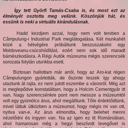
Így tett Györfi Tamás-Csaba is, és most ezt az
élményét osztotta meg velünk. Köszönjük hát, és
essünk is neki a virtuális kirándulásnak.
Hadd kezdjem azzal, hogy nem volt tervben a
Câmpulung-i Industrial Park meglátogatása. Két munkahét
közé a hétvégére próbáltunk beszuszakolni egy
Moldoveanu-csúcshódítást, ezért nem sok idő maradt
bámészkodásra. A Régi Autók múzeuma mégis szerencsék
sorozata folytán utunkba esett.
Biztosan hallottam már arról, hogy az Aro-kat régen
Câmpulungon gyártották, de őszinte leszek így ahogy
utaztunk át rajta, ez nem jutott eszembe a városról. Még azt
is meglepődve konstatáltam, hogy a Holcim Cementgyár itt
van. Nagy szerencsénkre pont nem messze a múzeumtól
volt egy gyümölcs árus, ahol megálltunk. Tőle érdeklődtünk,
mivel láttuk útközben a múzeumot, hogy mégis mi van ott,
nyitva van-e. Az árus elmondta, hogy belehet menni
nézelődni és ingyen van. Na az igen ez itt Romániában,
ahol hamarosan még a hegyi beszívott levegővel is