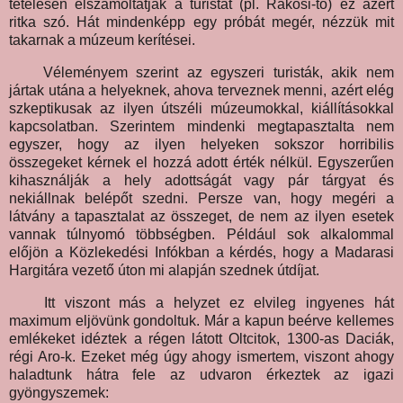
tételesen elszámoltatják a turistát (pl. Rákosi-tó) ez azért
ritka szó. Hát mindenképp egy próbát megér, nézzük mit
takarnak a múzeum kerítései.
Véleményem szerint az egyszeri turisták, akik nem
jártak utána a helyeknek, ahova terveznek menni, azért elég
szkeptikusak az ilyen útszéli múzeumokkal, kiállításokkal
kapcsolatban. Szerintem mindenki megtapasztalta nem
egyszer, hogy az ilyen helyeken sokszor horribilis
összegeket kérnek el hozzá adott érték nélkül. Egyszerűen
kihasználják a hely adottságát vagy pár tárgyat és
nekiállnak belépőt szedni. Persze van, hogy megéri a
látvány a tapasztalat az összeget, de nem az ilyen esetek
vannak túlnyomó többségben. Például sok alkalommal
előjön a Közlekedési Infókban a kérdés, hogy a Madarasi
Hargitára vezető úton mi alapján szednek útdíjat.
Itt viszont más a helyzet ez elvileg ingyenes hát
maximum eljövünk gondoltuk. Már a kapun beérve kellemes
emlékeket idéztek a régen látott Oltcitok, 1300-as Daciák,
régi Aro-k. Ezeket még úgy ahogy ismertem, viszont ahogy
haladtunk hátra fele az udvaron érkeztek az igazi
gyöngyszemek: