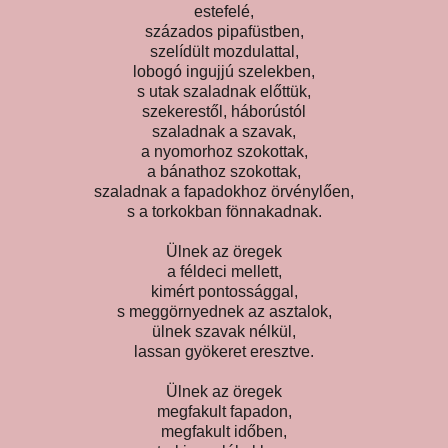
estefelé,
százados pipafüstben,
szelídült mozdulattal,
lobogó ingujjú szelekben,
s utak szaladnak előttük,
szekerestől, háborústól
szaladnak a szavak,
a nyomorhoz szokottak,
a bánathoz szokottak,
szaladnak a fapadokhoz örvénylően,
s a torkokban fönnakadnak.
Ülnek az öregek
a féldeci mellett,
kimért pontossággal,
s meggörnyednek az asztalok,
ülnek szavak nélkül,
lassan gyökeret eresztve.
Ülnek az öregek
megfakult fapadon,
megfakult időben,