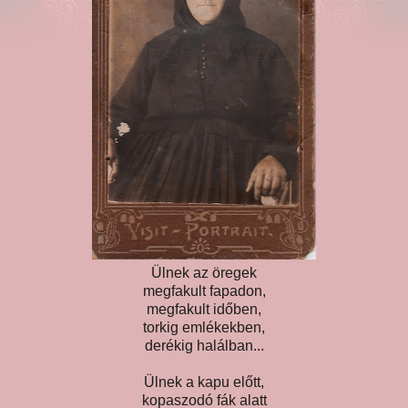
Ülnek az öregek
megfakult fapadon,
megfakult időben,
torkig emlékekben,
derékig halálban...
Ülnek a kapu előtt,
kopaszodó fák alatt