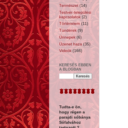
Természet
(14)
Testvér-települési
kapcsolatok
(2)
Történelem
(11)
Tündérek
(9)
Ünnepek
(6)
Üzenet haza
(35)
Videók
(166)
KERESÉS EBBEN
A BLOGBAN
Tudta-e ön,
hogy
régen a
parajdi sóbánya
Sófalvához
tartozott ?