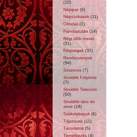
(10)
Népipar
(6)
Népszokások
(11)
Oktatás
(2)
Párválasztás
(14)
Régi idők meséi
(31)
Régiségek
(37)
Rendezvények
(94)
Sószoros
(7)
Sóvidék Folyóirat
(7)
Sóvidék Televízió
(50)
Sóvidéki tánc és
zene
(18)
Székelykapuk
(6)
Tájszavak
(11)
Társulatok
(5)
Temetkezés
(4)