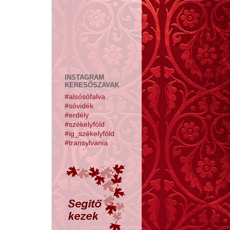
INSTAGRAM
KERESŐSZAVAK
#alsósófalva
#sóvidék
#erdély
#székelyföld
#ig_székelyföld
#transylvania