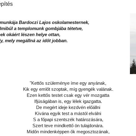
pítés
s munkája Bardoczi Lajos oskolamesternek,
elmibűl a templomunk gombjába tétetve,
k okáért lészen helye ottan,
ly, mely megállná az időt jobban.
"Kettős szüleménye íme egy anyának,
Kik egy emlőt szoptak, míg gyengék valának.
Ezen kettős testet csak egy vér mozgatta
Ifjúságában is, egy lélek igazgatta.
De megért ideje kezdvén előállni
Kívána egyik test a mástól elválni
S a főpapi szentszék határozására,
Szert teve mindkettő ön tulajdonára.
Midőn mindenképpen ők megosztozának,