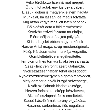
Véka törökbúza tizenhármat megért,
Öt forintot adtak egy kis véka babért.
E szűk időben is megyénk el nem hagyta
Munkáját, ha lassan, de mégis folytatta.
Míg aztán kegyelmes lett isten népének,
Bő áldását adta a föld termésének.
Kettőzött erővel folytatta munkáját,
Elérte céljának óhajtott pályáját.
Ki is adta jelét ebben nagy eszének
Hanzer Antal maga, szép mesterségének.
Fülöp Pál ácsmester munkája végzette,
Gombfeltételével megékesítette.
Templomunk és tornyunk, aki bészarvazta,
Százkilencven forint azért jutalmazta,
Nyolcszáztizenhatban tehát elkezdődött,
Nyolcszázhuszonegyben a gomb feltevődött,
Mely gombot a hívők buzgó szívessége,
Kivált az ifjaknak kiadott költsége,
Hetven forintokkal eképp készíttetett,
Állandó oszlopnak fel is emeltetett.
Kacsó László úrnak serény vigyázása,
Hasznos serkentése, illős nógatása