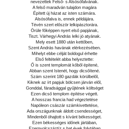
nevezettek Felső- s Alsósófalvának.
A felső maradván tulajdon magára
Épített új házat az isten számára.
Alsósófalva is, ennek példájára.
Tévén szert először lelkipásztorára.
Örüle főképpen nyert első papjának,
Tiszt. Várhegyi András lelki jó atyának.
Mely esett 1880 után kettőben,
Szent András havának elérkezésében.
Mihelyt ebbe célját boldogul érhette
Első feltételét abba helyeztette:
Ő is szent templomát kőből építené,
Abban szent Istenét, hogy dicsőítené.
Szám szerint 180 gazdák körülbelől,
Kiknek az írt papjuk bölcsen járván elől,
Gonddal, fáradsággal gyűjtének költséget
Ezen dicső templom építése végett.
A hosszas francia had végeztetése
Napóleon császár számkivettetése,
Ada országunknak áldott csendességet,
Mindenből óhajtott s kívánt békességet.
Ezen békességes időnek jártában,
Ezernyolcszáztíz s hat évek folytában