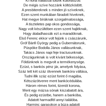
Ki noha vallással tőlünk különbözött
De mégis szíve hozzánk költözködött.
A presbitereknek s minden jó szíveknek,
Ezen szent munkában fáradott híveknek,
Hat megye bíráknak szorgalmatossága,
A tiszteletes pap okos gondossága,
Nagy volt készültében ezen szent hajléknak,
Hogy átaladhassák ezt a maradóknak.
Első Ferenc ekkor volt fejünk s császárunk,
Gróf Bánfi György pedig a Gubernátorunk,
Püspöke Bodolla János vallásunknak,
Takács János napi feje tractusunknak.
Országunknak is volt kívánt békessége,
Földünknek is megvolt a termékenysége.
Ezüst, s bankós pénz jár, amelyek folyása,
Száz tett két száz ötvennek bankóra váltása,
Tudni illik száz ezüst forint ő magába,
Kétszázötvenre ment bankócédulába.
Három rémes forint, tizenöt korona,
Ment egy mázsa sónak kiszabatott ára,
És pedig ezüstbe, hanem a bankóba,
Adatott harmadfél annyi találóba.
Harminc garasokon a búza adatott