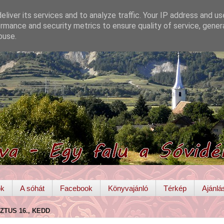
liver its services and to analyze traffic. Your IP address and u
rmance and security metrics to ensure quality of service, gene
buse.
ok
A sóhát
Facebook
Könyvajánló
Térkép
Ajánlá
ZTUS 16., KEDD