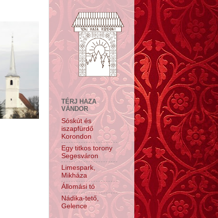
TÉRJ HAZA
VÁNDOR
Sóskút és
iszapfürdő
Korondon
Egy titkos torony
Segesváron
Limespark,
Mikháza
Állomási tó
Nádika-tető,
Gelence