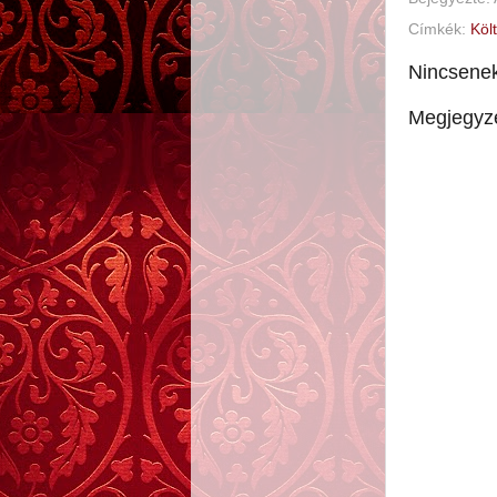
Címkék:
Köl
Nincsene
Megjegyz