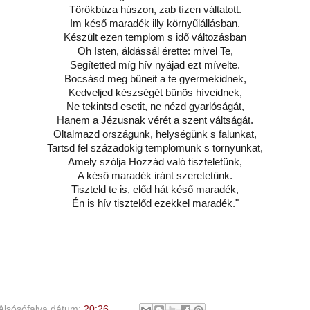
Törökbúza húszon, zab tízen váltatott.
Im késő maradék illy környűlállásban.
Készült ezen templom s idő változásban
Oh Isten, áldássál érette: mivel Te,
Segítetted míg hív nyájad ezt mívelte.
Bocsásd meg bűneit a te gyermekidnek,
Kedveljed készségét bűnös híveidnek,
Ne tekintsd esetit, ne nézd gyarlóságát,
Hanem a Jézusnak vérét a szent váltságát.
Oltalmazd országunk, helységünk s falunkat,
Tartsd fel századokig templomunk s tornyunkat,
Amely szólja Hozzád való tiszteletünk,
A késő maradék iránt szeretetünk.
Tiszteld te is, előd hát késő maradék,
Én is hív tisztelőd ezekkel maradék."
Alsósófalva
dátum:
20:26