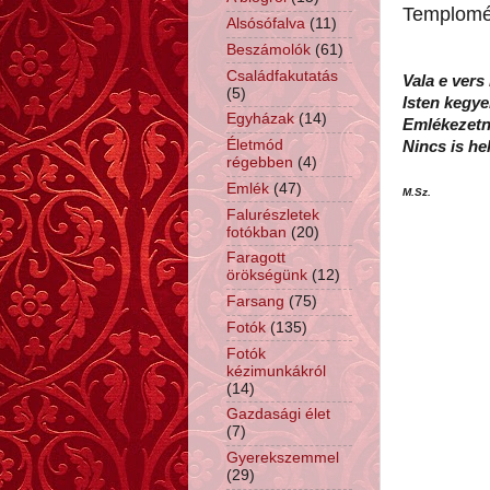
Templomé
Alsósófalva
(11)
Beszámolók
(61)
Családfakutatás
Vala e ver
(5)
Isten kegy
Egyházak
(14)
Emlékezetne
Életmód
Nincs is he
régebben
(4)
Emlék
(47)
M.Sz.
Falurészletek
fotókban
(20)
Faragott
örökségünk
(12)
Farsang
(75)
Fotók
(135)
Fotók
kézimunkákról
(14)
Gazdasági élet
(7)
Gyerekszemmel
(29)