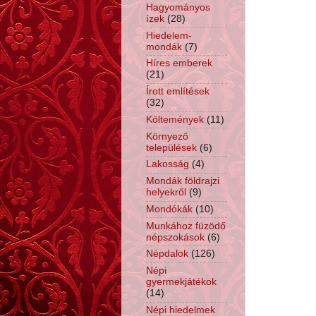
Hagyományos
ízek
(28)
Hiedelem-
mondák
(7)
Híres emberek
(21)
Írott említések
(32)
Költemények
(11)
Környező
települések
(6)
Lakosság
(4)
Mondák földrajzi
helyekről
(9)
Mondókák
(10)
Munkához füzödő
népszokások
(6)
Népdalok
(126)
Népi
gyermekjátékok
(14)
Népi hiedelmek