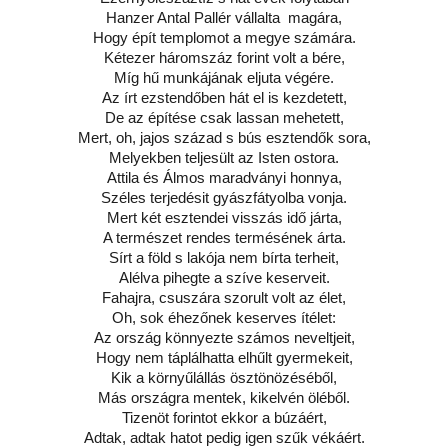
Hanzer Antal Pallér vállalta magára,
Hogy épít templomot a megye számára.
Kétezer háromszáz forint volt a bére,
Míg hű munkájának eljuta végére.
Az írt ezstendőben hát el is kezdetett,
De az építése csak lassan mehetett,
Mert, oh, jajos század s bús esztendők sora,
Melyekben teljesült az Isten ostora.
Attila és Álmos maradványi honnya,
Széles terjedésit gyászfátyolba vonja.
Mert két esztendei visszás idő járta,
A természet rendes termésének árta.
Sírt a föld s lakója nem bírta terheit,
Alélva pihegte a szíve keserveit.
Fahajra, csuszára szorult volt az élet,
Oh, sok éhezőnek keserves ítélet:
Az ország könnyezte számos neveltjeit,
Hogy nem táplálhatta elhűlt gyermekeit,
Kik a környűlállás ösztönözéséből,
Más országra mentek, kikelvén öléből.
Tizenöt forintot ekkor a búzáért,
Adtak, adtak hatot pedig igen szűk vékáért.