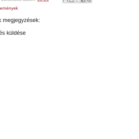
temények
k megjegyzések:
és küldése