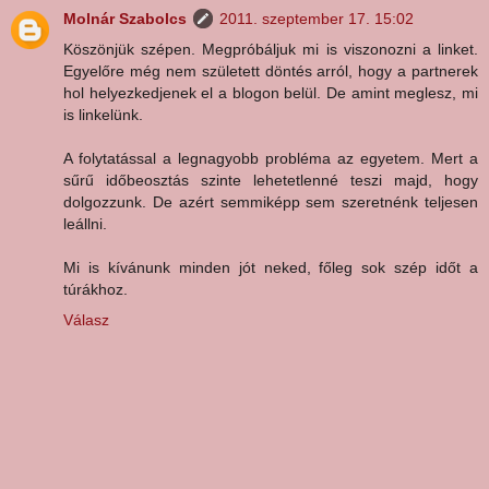
Molnár Szabolcs
2011. szeptember 17. 15:02
Köszönjük szépen. Megpróbáljuk mi is viszonozni a linket.
Egyelőre még nem született döntés arról, hogy a partnerek
hol helyezkedjenek el a blogon belül. De amint meglesz, mi
is linkelünk.
A folytatással a legnagyobb probléma az egyetem. Mert a
sűrű időbeosztás szinte lehetetlenné teszi majd, hogy
dolgozzunk. De azért semmiképp sem szeretnénk teljesen
leállni.
Mi is kívánunk minden jót neked, főleg sok szép időt a
túrákhoz.
Válasz