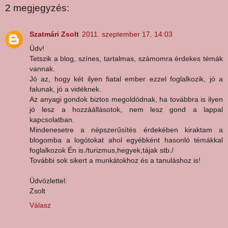
2 megjegyzés:
Szatmári Zsolt
2011. szeptember 17. 14:03
Üdv!
Tetszik a blog, színes, tartalmas, számomra érdekes témák
vannak.
Jó az, hogy két ilyen fiatal ember ezzel foglalkozik, jó a
falunak, jó a vidéknek.
Az anyagi gondok biztos megoldódnak, ha továbbra is ilyen
jó lesz a hozzáállásotok, nem lesz gond a lappal
kapcsolatban.
Mindenesetre a népszerűsítés érdekében kiraktam a
blogomba a logótokat ahol egyébként hasonló témákkal
foglalkozok Én is./turizmus,hegyek,tájak stb./
További sok sikert a munkátokhoz és a tanuláshoz is!
Üdvözlettel:
Zsolt
Válasz