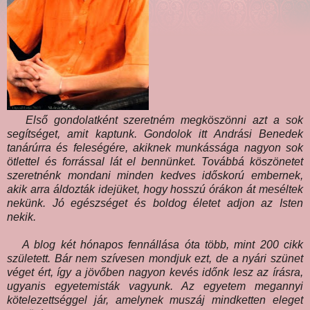
Első gondolatként szeretném megköszönni azt a sok
segítséget, amit kaptunk. Gondolok itt Andrási Benedek
tanárúrra és feleségére, akiknek munkássága nagyon sok
ötlettel és forrással lát el bennünket. Továbbá köszönetet
szeretnénk mondani minden kedves időskorú embernek,
akik arra áldozták idejüket, hogy hosszú órákon át meséltek
nekünk. Jó egészséget és boldog életet adjon az Isten
nekik.
A blog két hónapos fennállása óta több, mint 200 cikk
született.
Bár nem szívesen mondjuk ezt, de a nyári szünet
véget ért, így a jövőben nagyon kevés időnk lesz az írásra,
ugyanis egyetemisták vagyunk. Az egyetem megannyi
kötelezettséggel jár, amelynek muszáj mindketten eleget