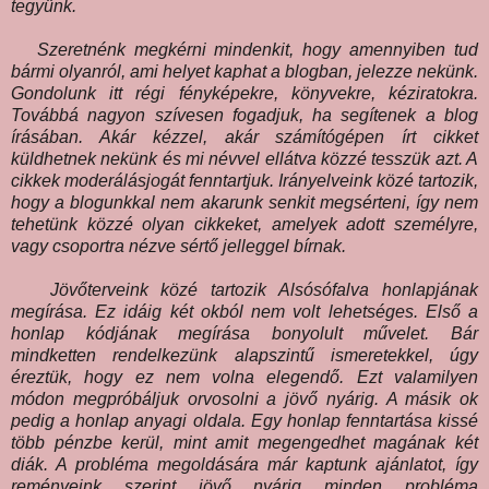
tegyünk.
Szeretnénk megkérni mindenkit, hogy amennyiben tud
bármi olyanról, ami helyet kaphat a blogban, jelezze nekünk.
Gondolunk itt régi fényképekre, könyvekre, kéziratokra.
Továbbá nagyon szívesen fogadjuk, ha segítenek a blog
írásában. Akár kézzel, akár számítógépen írt cikket
küldhetnek nekünk és mi névvel ellátva közzé tesszük azt. A
cikkek moderálásjogát fenntartjuk. Irányelveink közé tartozik,
hogy a blogunkkal nem akarunk senkit megsérteni, így nem
tehetünk közzé olyan cikkeket, amelyek adott személyre,
vagy csoportra nézve sértő jelleggel bírnak.
Jövőterveink közé tartozik Alsósófalva honlapjának
megírása. Ez idáig két okból nem volt lehetséges. Első a
honlap kódjának megírása bonyolult művelet. Bár
mindketten rendelkezünk alapszintű ismeretekkel, úgy
éreztük, hogy ez nem volna elegendő. Ezt valamilyen
módon megpróbáljuk orvosolni a jövő nyárig. A másik ok
pedig a honlap anyagi oldala. Egy honlap fenntartása kissé
több pénzbe kerül, mint amit megengedhet magának két
diák. A probléma megoldására már kaptunk ajánlatot, így
reményeink szerint jövő nyárig minden probléma