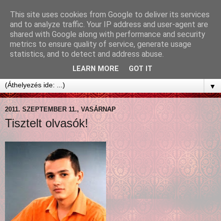
This site uses cookies from Google to deliver its services
and to analyze traffic. Your IP address and user-agent are
shared with Google along with performance and security
metrics to ensure quality of service, generate usage
statistics, and to detect and address abuse.
LEARN MORE
GOT IT
▼
2011. SZEPTEMBER 11., VASÁRNAP
Tisztelt olvasók!