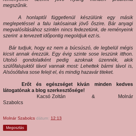
megszűnik.
A honlaptól függetlenül készülünk egy másik
meglepetéssel a falu lakósainak jövő őszire. Bár anyagi
megvalósításához szintén nincs fedezetünk, de reményeink
szerint a tervezett időpontig megoldjuk ezt is.
Bár tudjuk, hogy ez nem a búcsúszó, de legbelül mégis
kicsit annak érezzük. Egy évig szinte sose leszünk itthon.
Utolsó gondolatként pedig azoknak üzennék, akik
szülőfalujuktól távol vannak most:
Lehettek bármi távol is,
Alsósófalva sose felejt el, és mindig hazavár titeket.
Erőt és egészséget kíván
minden kedves
látogatónak
a blog szerkesztősége!
Kacsó Zoltán & Molnár
Szabolcs
Molnár Szabolcs
dátum:
12:13
Megosztás