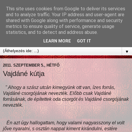
This site uses cookies from Google to deliver its services
and to analyze traffic. Your IP address and user-agent are
shared with Google along with performance and security
metrics to ensure quality of service, generate usage
statistics, and to detect and address abuse.
LEARN MORE
GOT IT
▼
2011. SZEPTEMBER 5., HÉTFŐ
Vajdáné kútja
" Ahogy a szász utcán kimegyünk ott van, ízes forrás,
Vajdáné csorgójának nevezték. Előbb csak Vajdáné
forrásának, de építettek oda csorgót és Vajdáné csorgójának
nevezték.
Én azt úgy hallogattam, hogy valami nagyasszony el volt
jőve nyaralni, s osztán nappal kiment kirándulni, estére