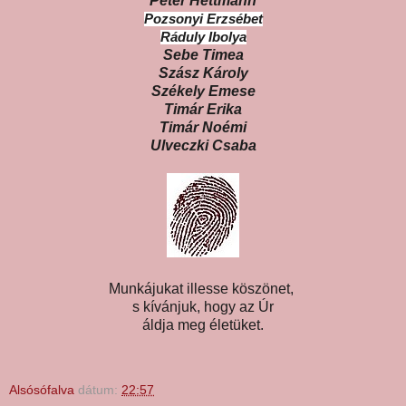
Peter Hettmann
Pozsonyi Erzsébet
Ráduly Ibolya
Sebe Timea
Szász Károly
Székely Emese
Timár Erika
Timár Noémi
Ulveczki Csaba
Munkájukat illesse köszönet,
s kívánjuk, hogy az Úr
áldja meg életüket.
Alsósófalva
dátum:
22:57