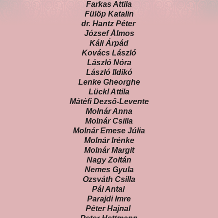
Farkas Attila
Fülöp Katalin
dr. Hantz Péter
József Álmos
Káli Árpád
Kovács László
László Nóra
László Ildikó
Lenke Gheorghe
Lückl Attila
Mátéfi Dezső-Levente
Molnár Anna
Molnár Csilla
Molnár Emese Júlia
Molnár Irénke
Molnár Margit
Nagy Zoltán
Nemes Gyula
Ozsváth Csilla
Pál Antal
Parajdi Imre
Péter Hajnal