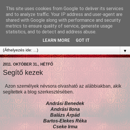
This site uses cookies from Google to deliver its services
and to analyze traffic. Your IP address and user-agent are
shared with Google along with performance and security
metrics to ensure quality of service, generate usage
statistics, and to detect and address abuse.
LEARN MORE
GOT IT
▼
2011. OKTÓBER 31., HÉTFŐ
Segítő kezek
Azon személyek névsora olvasható az alábbiakban, akik
segítettek a blog szerkesztésében.
Andrási Benedek
Andrási Ilona
Balázs Árpád
Bartos-Elekes Réka
Cseke Irma