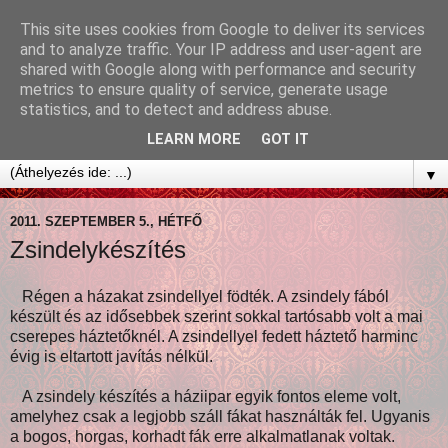
This site uses cookies from Google to deliver its services
and to analyze traffic. Your IP address and user-agent are
shared with Google along with performance and security
metrics to ensure quality of service, generate usage
statistics, and to detect and address abuse.
LEARN MORE
GOT IT
▼
2011. SZEPTEMBER 5., HÉTFŐ
Zsindelykészítés
Régen a házakat zsindellyel födték. A zsindely fából
készült és az idősebbek szerint sokkal tartósabb volt a mai
cserepes háztetőknél. A zsindellyel fedett háztető harminc
évig is eltartott javítás nélkül.
A zsindely készítés a háziipar egyik fontos eleme volt,
amelyhez csak a legjobb száll fákat használták fel. Ugyanis
a bogos, horgas, korhadt fák erre alkalmatlanak voltak.