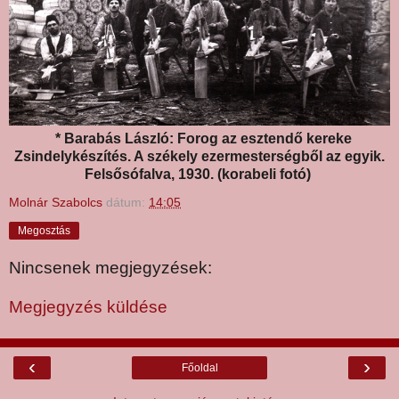
* Barabás László: Forog az esztendő kereke
Zsindelykészítés. A székely ezermesterségből az egyik.
Felsősófalva, 1930. (korabeli fotó)
Molnár Szabolcs
dátum:
14:05
Megosztás
Nincsenek megjegyzések:
Megjegyzés küldése
‹
›
Főoldal