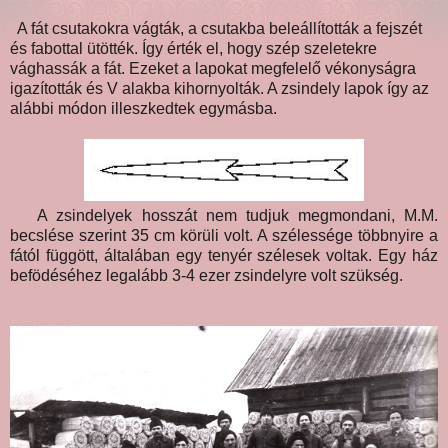
A fát csutakokra vágták, a csutakba beleállították a fejszét
és fabottal ütötték. Így érték el, hogy szép szeletekre
vághassák a fát. Ezeket a lapokat megfelelő vékonyságra
igazították és V alakba kihornyolták. A zsindely lapok így az
alábbi módon illeszkedtek egymásba.
A zsindelyek hosszát nem tudjuk megmondani, M.M.
becslése szerint 35 cm körüli volt. A szélessége többnyire a
fától függött, általában egy tenyér szélesek voltak. Egy ház
befödéséhez legalább 3-4 ezer zsindelyre volt szükség.