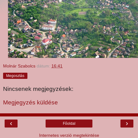
Molnár Szabolcs
dátum:
16:41
Megosztás
Nincsenek megjegyzések:
Megjegyzés küldése
‹
›
Főoldal
Internetes verzió megtekintése