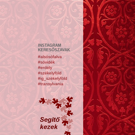
INSTAGRAM
KERESŐSZAVAK
#alsósófalva
#sóvidék
#erdély
#székelyföld
#ig_székelyföld
#transylvania