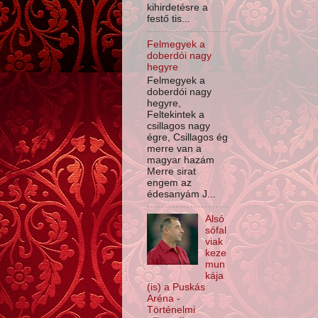
kihirdetésre a
festő tis...
Felmegyek a
doberdói nagy
hegyre
Felmegyek a
doberdói nagy
hegyre,
Feltekintek a
csillagos nagy
égre, Csillagos ég
merre van a
magyar hazám
Merre sirat
engem az
édesanyám J...
Alsó
sófal
viak
keze
mun
kája
(is) a Puskás
Aréna -
Történelmi