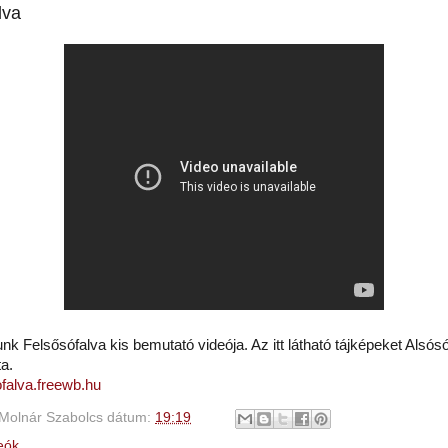
lva
k Felsősófalva kis bemutató videója. Az itt látható tájképeket Alsósó
a.
ofalva.freewb.hu
Molnár Szabolcs
dátum:
19:19
eók