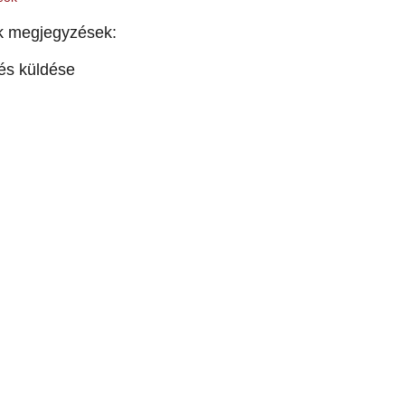
k megjegyzések:
és küldése