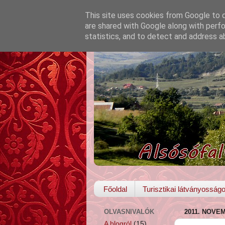
This site uses cookies from Google to de
are shared with Google along with perfo
statistics, and to detect and address a
Főoldal
Turisztikai látványosság
OLVASNIVALÓK
2011. NOVE
A blogról
(15)