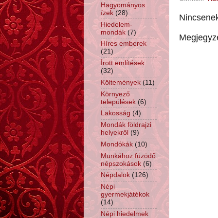
Hagyományos
ízek
(28)
Nincsene
Hiedelem-
mondák
(7)
Megjegyz
Híres emberek
(21)
Írott említések
(32)
Költemények
(11)
Környező
települések
(6)
Lakosság
(4)
Mondák földrajzi
helyekről
(9)
Mondókák
(10)
Munkához füzödő
népszokások
(6)
Népdalok
(126)
Népi
gyermekjátékok
(14)
Népi hiedelmek