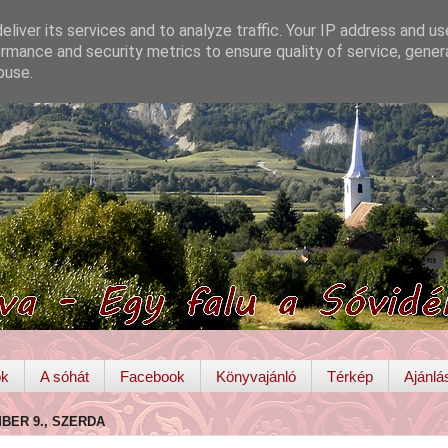
liver its services and to analyze traffic. Your IP address and u
rmance and security metrics to ensure quality of service, gene
buse.
ok
A sóhát
Facebook
Könyvajánló
Térkép
Ajánlá
MBER 9., SZERDA