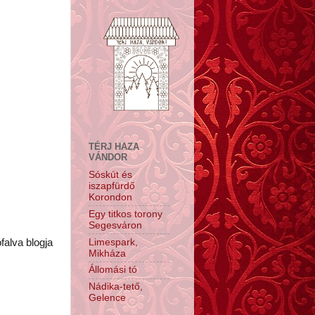
TÉRJ HAZA
VÁNDOR
Sóskút és
iszapfürdő
Korondon
Egy titkos torony
Segesváron
Limespark,
falva blogja
Mikháza
Állomási tó
Nádika-tető,
Gelence