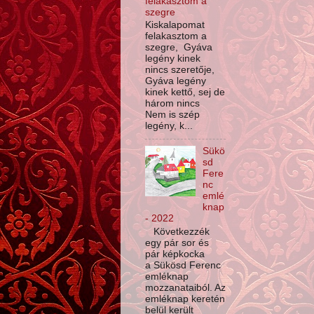
felakasztom a
szegre
Kiskalapomat
felakasztom a
szegre, Gyáva
legény kinek
nincs szeretője,
Gyáva legény
kinek kettő, sej de
három nincs
Nem is szép
legény, k...
Sükö
sd
Fere
nc
emlé
knap
- 2022
Következzék
egy pár sor és
pár képkocka
a Sükösd Ferenc
emléknap
mozzanataiból. Az
emléknap keretén
belül került