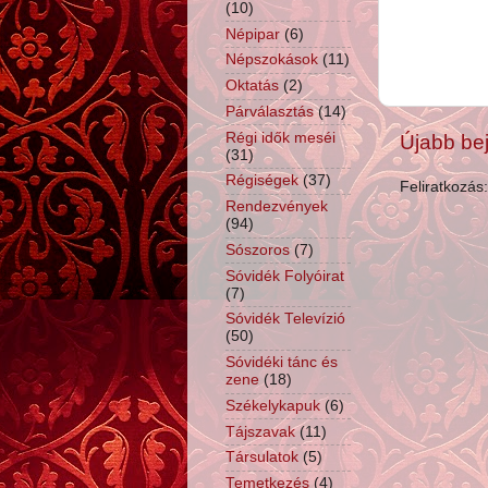
(10)
Népipar
(6)
Népszokások
(11)
Oktatás
(2)
Párválasztás
(14)
Régi idők meséi
Újabb be
(31)
Régiségek
(37)
Feliratkozás
Rendezvények
(94)
Sószoros
(7)
Sóvidék Folyóirat
(7)
Sóvidék Televízió
(50)
Sóvidéki tánc és
zene
(18)
Székelykapuk
(6)
Tájszavak
(11)
Társulatok
(5)
Temetkezés
(4)