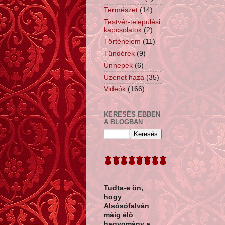
Természet
(14)
Testvér-települési
kapcsolatok
(2)
Történelem
(11)
Tündérek
(9)
Ünnepek
(6)
Üzenet haza
(35)
Videók
(166)
KERESÉS EBBEN
A BLOGBAN
Tudta-e ön,
hogy
Alsósófalván
máig élõ
hagyomány a