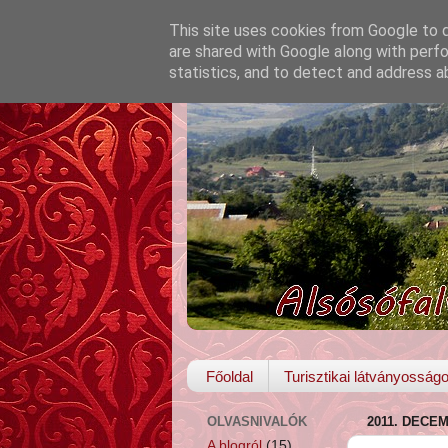
This site uses cookies from Google to de
are shared with Google along with perfo
statistics, and to detect and address a
Főoldal
Turisztikai látványosság
OLVASNIVALÓK
2011. DECE
A blogról
(15)