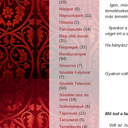
(10)
Igen, mivel
Népipar
(6)
temetéseken
Népszokások
(11)
más temetés
Oktatás
(2)
Ilyenkor a 
Párválasztás
(14)
véget ért a 
Régi idők meséi
(31)
Ha bányász 
Régiségek
(37)
Rendezvények
(94)
Sószoros
(7)
Sóvidék Folyóirat
Gyakori volt
(7)
Sóvidék Televízió
(50)
Sóvidéki tánc és
zene
(18)
Székelykapuk
(6)
Tájszavak
(11)
Mit tud a f
Társulatok
(5)
Volt az is
Temetkezés
(4)