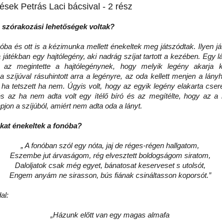
ések Petrás Laci bácsival - 2 rész
 szórakozási lehetőségek voltak?
ba és ott is a kézimunka mellett énekeltek meg játszódtak. Ilyen ját
a játékban egy hajtólegény, aki nadrág szíjat tartott a kezében. Egy
, az megintette a hajtólegénynek, hogy melyik legény akarja k
a szíjúval rásuhintott arra a legényre, az oda kellett menjen a lán
n ha tetszett ha nem. Úgyis volt, hogy az egyik legény elakarta cseré
s az ha nem adta volt egy ítélő bíró és az megítélte, hogy az a
pjon a szíjúból, amiért nem adta oda a lányt.
okat énekeltek a fonóba?
„ A fonóban szól egy nóta, jaj de réges-régen hallgatom,
Eszembe jut árvaságom, rég elvesztett boldogságom siratom,
Daloljatok csak még egyet, bánatosat keserveset s utolsót,
Engem anyám ne sirasson, bús fiának csináltasson koporsót.”
al:
„Házunk előtt van egy magas almafa