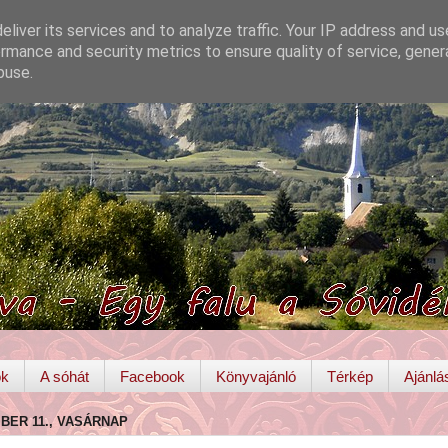
liver its services and to analyze traffic. Your IP address and u
rmance and security metrics to ensure quality of service, gene
buse.
ok
A sóhát
Facebook
Könyvajánló
Térkép
Ajánlá
MBER 11., VASÁRNAP