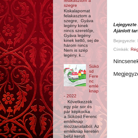
felakasztom a
szegre
Kiskalapomat
felakasztom a
szegre, Gyáva
Lejegyezte 
legény kinek
Ajánlott ta
nincs szeretője,
Gyáva legény
kinek kettő, sej de
Bejegyezte:
három nincs
Címkék:
Rég
Nem is szép
legény, k...
Nincsene
Sükö
sd
Megjegyz
Fere
nc
emlé
knap
- 2022
Következzék
egy pár sor és
pár képkocka
a Sükösd Ferenc
emléknap
mozzanataiból. Az
emléknap keretén
belül került