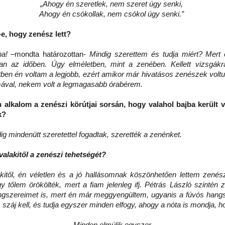
„Ahogy én szeretlek, nem szeret úgy senki,
Ahogy én csókollak, nem csókol úgy senki.”
, hogy zenész lett?
a! –
mondta határozottan
- Mindig szerettem és tudja miért? Mert
an az időben. Úgy elméletben, mint a zenében. Kellett vizsgákr
tben én voltam a legjobb, ezért amikor már hivatásos zenészek voltu
mával, nekem volt a legmagasabb órabérem.
n alkalom a zenészi körútjai sorsán, hogy valahol bajba került 
k?
g mindenütt szeretettel fogadtak, szerették a zenénket.
valakitől a zenészi tehetségét?
ől, én véletlen és a jó hallásomnak köszönhetően lettem zenés
y tőlem örökölték, mert a fiam jelenleg ifj. Pétrás László szintén 
gszereimet is, mert én már meggyengültem, ugyanis a fúvós hang
 száj kell, és tudja egyszer minden elfogy, ahogy a nóta is mondja, 