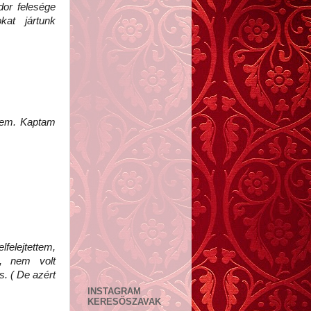
dor felesége
at jártunk
tem. Kaptam
felejtettem,
m, nem volt
. ( De azért
INSTAGRAM
KERESŐSZAVAK