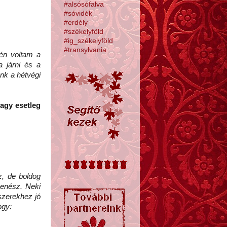
#alsósófalva
#sóvidék
#erdély
#székelyföld
#ig_székelyföld
#transylvania
 én voltam a
a járni és a
nk a hétvégi
vagy esetleg
z, de boldog
zenész. Neki
szerekhez jó
hogy: