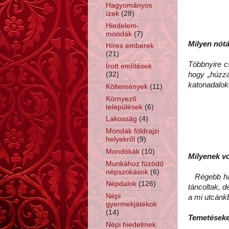
Hagyományos
ízek
(28)
Hiedelem-
mondák
(7)
Milyen nót
Híres emberek
(21)
Többnyire c
Írott említések
(32)
hogy „húzzá
katonadaloka
Költemények
(11)
Környező
települések
(6)
Lakosság
(4)
Mondák földrajzi
helyekről
(9)
Mondókák
(10)
Milyenek v
Munkához füzödő
népszokások
(6)
Régebb háza
Népdalok
(126)
táncoltak, d
Népi
a mi utcánkb
gyermekjátékok
(14)
Temetéseke
Népi hiedelmek