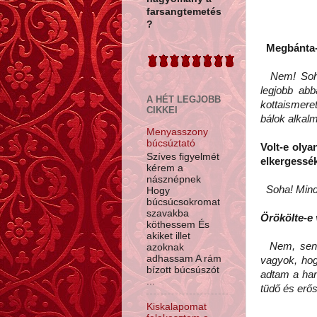
farsangtemetés
?
Megbánta-e
Nem! Soh
legjobb abb
A HÉT LEGJOBB
kottaismere
CIKKEI
bálok alkal
Menyasszony
búcsúztató
Volt-e olya
Szíves figyelmét
elkergessé
kérem a
násznépnek
Soha! Mindi
Hogy
búcsúcsokromat
szavakba
Örökölte-e 
köthessem És
akiket illet
Nem, senkit
azoknak
adhassam A rám
vagyok, hog
bízott búcsúszót
adtam a han
...
tüdő és erős
Kiskalapomat