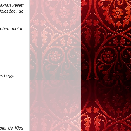
kran kellett
felesége, de
tőben miután
 is hogy:
olni és Kiss