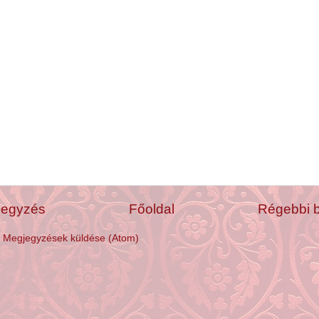
jegyzés
Főoldal
Régebbi 
:
Megjegyzések küldése (Atom)