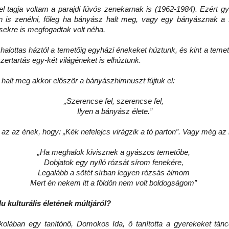
 tagja voltam a parajdi fúvós zenekarnak is (1962-1984). Ezért gya
 is zenélni, főleg ha bányász halt meg, vagy egy bányásznak a 
ekre is megfogadtak volt néha.
halottas háztól a temetőig egyházi énekeket húztunk, és kint a teme
szertartás egy-két világéneket is elhúztunk.
halt meg akkor először a bányászhimnuszt fújtuk el:
„Szerencse fel, szerencse fel,
Ilyen a bányász élete.”
 az az ének, hogy: „Kék nefelejcs virágzik a tó parton”. Vagy még az
„Ha meghalok kivisznek a gyászos temetőbe,
Dobjatok egy nyíló rózsát sírom fenekére,
Legalább a sötét sírban legyen rózsás álmom
Mert én nekem itt a földön nem volt boldogságom”
alu kulturális életének múltjáról?
kolában egy tanítónő, Domokos Ida, ő tanította a gyerekeket tánc