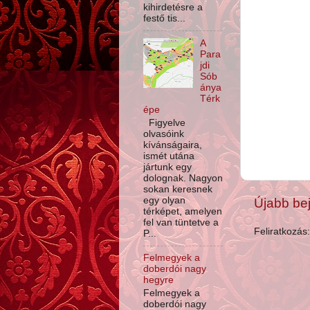
kihirdetésre a
festő tis...
A
Para
jdi
Sób
ánya
Térk
épe
Figyelve
olvasóink
kívánságaira,
ismét utána
jártunk egy
dolognak. Nagyon
sokan keresnek
egy olyan
Újabb be
térképet, amelyen
fel van tüntetve a
Feliratkozás
P...
Felmegyek a
doberdói nagy
hegyre
Felmegyek a
doberdói nagy