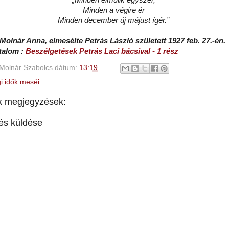
„Minden elmúlik egyszer,
Minden a végire ér
Minden december új májust ígér.”
Molnár Anna, elmesélte Petrás László született 1927 feb. 27.-én.
rtalom :
Beszélgetések Petrás Laci bácsival - 1 rész
Molnár Szabolcs
dátum:
13:19
i idők meséi
k megjegyzések:
és küldése