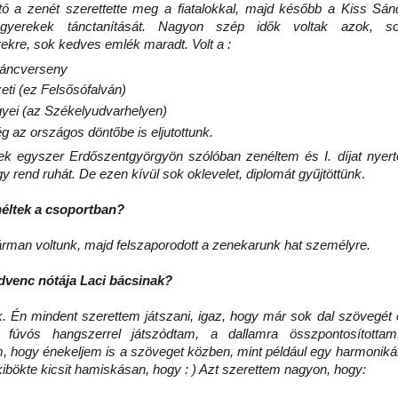
tó a zenét szerettette meg a fiatalokkal, majd később a Kiss Sán
gyerekek tánctanítását.
Nagyon szép idők voltak azok, sok
ekre, sok kedves emlék maradt. Volt a :
 táncverseny
eti (ez Felsősófalván)
yei (az Székelyudvarhelyen)
 az országos döntőbe is eljutottunk.
egyszer Erdőszentgyörgyön szólóban zenéltem és I. díjat nyer
y rend ruhát. De ezen kívül sok oklevelet, diplomát gyűjtöttünk
.
éltek a csoportban?
rman voltunk, majd felszaporodott a zenekarunk hat személyre.
edvenc nótája Laci bácsinak?
Én mindent szerettem játszani, igaz, hogy már sok dal szövegét el
 fúvós hangszerrel játszódtam, a dallamra összpontosította
, hogy énekeljem is a szöveget közben, mint például egy harmonikás
kibökte kicsit hamiskásan, hogy : ) Azt szerettem nagyon, hogy: