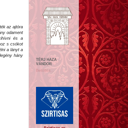
ék az ajtóra
 lány odament
ihívni és a
yhoz s csókot
lni a lányt a
 legény hány
TÉRJ HAZA
VÁNDOR
Betöltés...
Szirtisas.ro