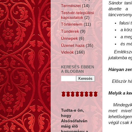
Sándor taní
Természet
(14)
átvette a 
Testvér-települési
táncverseny
kapcsolatok
(2)
falusi
Történelem
(11)
a körz
Tündérek
(9)
a meg
Ünnepek
(6)
és még
Üzenet haza
(35)
Emlékszek 
Videók
(166)
jutalomba eg
KERESÉS EBBEN
Hányan zen
A BLOGBAN
Először há
Melyik a k
Mindegyik. 
Tudta-e ön,
mert mivel
hogy
lehetőségem
Alsósófalván
végül csak 
máig élõ
hagyomány a