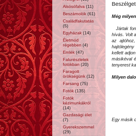
Beszélget
Alsósófalva
(11)
Beszámolók
(61)
Még milyen
Családfakutatás
(5)
Jártak fonó
Egyházak
(14)
hívás. Volt 
Életmód
az ajtóhoz
régebben
(4)
hajtólegény 
Emlék
(47)
kellett adjo
másikéval é
Falurészletek
fotókban
(20)
tenyerest ka
Faragott
örökségünk
(12)
Milyen dal
Farsang
(75)
Fotók
(135)
Fotók
kézimunkákról
(14)
Gazdasági élet
Egy másik d
(7)
Gyerekszemmel
(29)