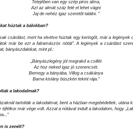
Tetejében van egy szép piros alma,
Azt az almát száz felé el lehet vágni
Jaj de nehéz igaz szeretőt találni. ”
ákat húztak a bálokban?
sak csárdást, mert ha elvétve húztak egy keringőt, már a legények o
tok már be ezt a falramászós nótát”. A legények a csárdást szer
t, bányászdalokat, mint pl.:
„Bányászlegény jól megrakd a csillét
Az hoz neked igaz jó szerencsét.
Bemegy a bányába, Villog a csákánya
Barna kislány büszkén tekint rája.”
oltak a lakodalmak?
knál tartották a lakodalmat, bent a házban megebédeltek, utána k
e éjfélkor már vége volt. Azzal a nótával indult a lakodalom, hogy
„La
a...”
n is zenélt?