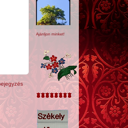
Ajánljon minket!
bejegyzés