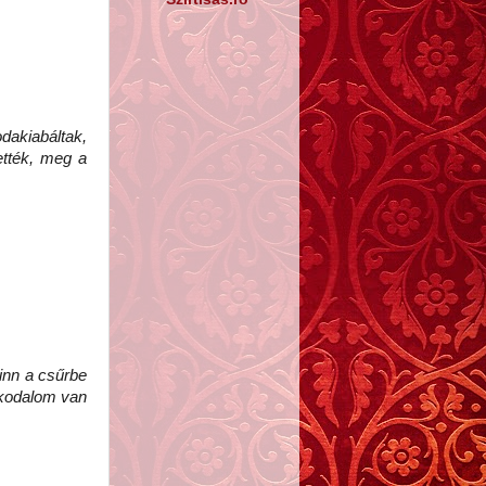
dakiabáltak,
ették, meg a
inn a csűrbe
kodalom van