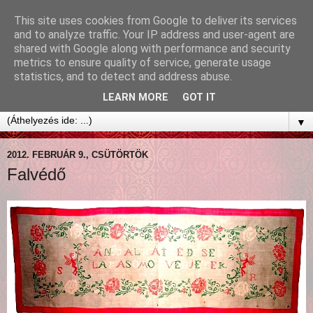
This site uses cookies from Google to deliver its services
and to analyze traffic. Your IP address and user-agent are
shared with Google along with performance and security
metrics to ensure quality of service, generate usage
statistics, and to detect and address abuse.
LEARN MORE
GOT IT
▼
2012. FEBRUÁR 9., CSÜTÖRTÖK
Falvédő