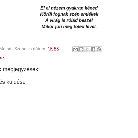
El el nézem gyakran képed
Körül fognak szép emlékek
A virág is rólad beszél
Mikor jön még tőled levél.
Molnár Szabolcs
dátum:
15:58
ék
k megjegyzések:
és küldése