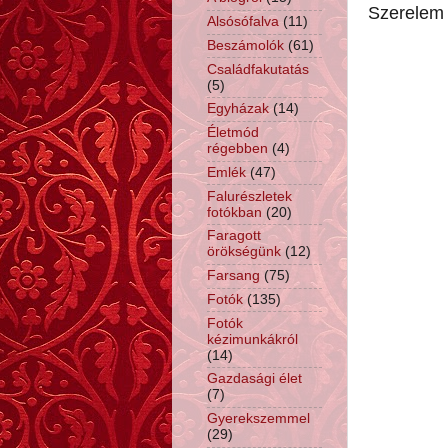
Szerelem 
Alsósófalva
(11)
Beszámolók
(61)
Családfakutatás
(5)
Egyházak
(14)
Életmód
régebben
(4)
Emlék
(47)
Falurészletek
fotókban
(20)
Faragott
örökségünk
(12)
Farsang
(75)
Fotók
(135)
Fotók
kézimunkákról
(14)
Gazdasági élet
(7)
Gyerekszemmel
(29)