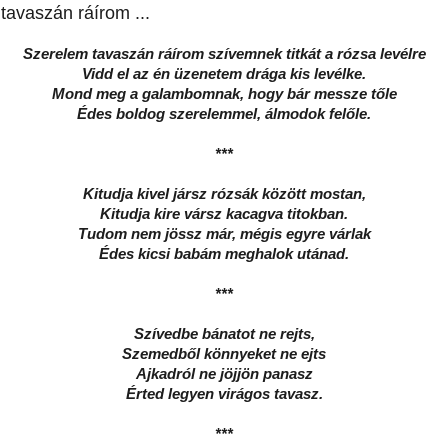
tavaszán ráírom ...
Szerelem tavaszán ráírom szívemnek titkát a rózsa levélre
Vidd el az én üzenetem drága kis levélke.
Mond meg a galambomnak, hogy bár messze tőle
Édes boldog szerelemmel, álmodok felőle.
***
Kitudja kivel jársz rózsák között mostan,
Kitudja kire vársz kacagva titokban.
Tudom nem jössz már, mégis egyre várlak
Édes kicsi babám meghalok utánad.
***
Szívedbe bánatot ne rejts,
Szemedből könnyeket ne ejts
Ajkadról ne jöjjön panasz
Érted legyen virágos tavasz.
***