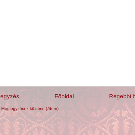
jegyzés
Főoldal
Régebbi 
:
Megjegyzések küldése (Atom)