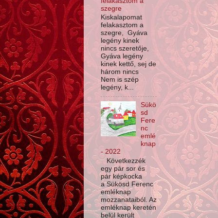
felakasztom a
szegre
Kiskalapomat
felakasztom a
szegre, Gyáva
legény kinek
nincs szeretője,
Gyáva legény
kinek kettő, sej de
három nincs
Nem is szép
legény, k...
Sükö
sd
Fere
nc
emlé
knap
- 2022
Következzék
egy pár sor és
pár képkocka
a Sükösd Ferenc
emléknap
mozzanataiból. Az
emléknap keretén
belül került