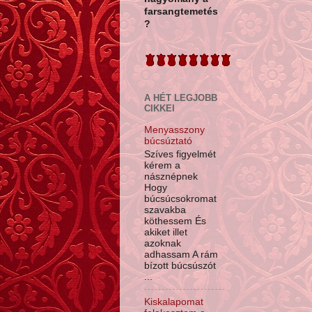
farsangtemetés
?
A HÉT LEGJOBB
CIKKEI
Menyasszony
búcsúztató
Szíves figyelmét
kérem a
násznépnek
Hogy
búcsúcsokromat
szavakba
köthessem És
akiket illet
azoknak
adhassam A rám
bízott búcsúszót
...
Kiskalapomat