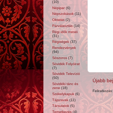
(10)
Népipar
(6)
Népszokások
(11)
Oktatás
(2)
Párválasztás
(14)
Régi idők meséi
(31)
Régiségek
(37)
Rendezvények
(94)
Sószoros
(7)
Sóvidék Folyóirat
(7)
Sóvidék Televízió
(50)
Újabb be
Sóvidéki tánc és
zene
(18)
Feliratkozás
Székelykapuk
(6)
Tájszavak
(11)
Társulatok
(5)
Temetkezés
(4)