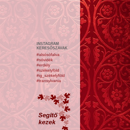
INSTAGRAM
KERESŐSZAVAK
#alsósófalva
#sóvidék
#erdély
#székelyföld
#ig_székelyföld
#transylvania