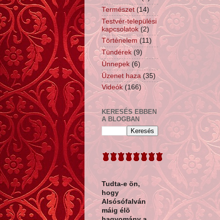
Természet
(14)
Testvér-települési
kapcsolatok
(2)
Történelem
(11)
Tündérek
(9)
Ünnepek
(6)
Üzenet haza
(35)
Videók
(166)
KERESÉS EBBEN
A BLOGBAN
Tudta-e ön,
hogy
Alsósófalván
máig élõ
hagyomány a