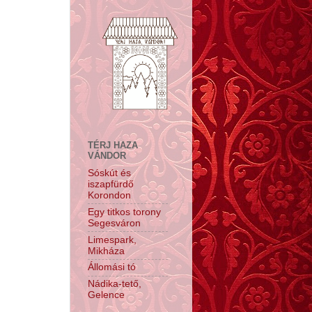
TÉRJ HAZA
VÁNDOR
Sóskút és
iszapfürdő
Korondon
Egy titkos torony
Segesváron
Limespark,
Mikháza
Állomási tó
Nádika-tető,
Gelence