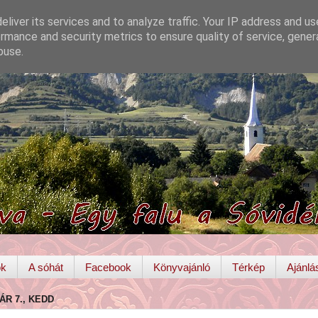
liver its services and to analyze traffic. Your IP address and u
rmance and security metrics to ensure quality of service, gene
buse.
ok
A sóhát
Facebook
Könyvajánló
Térkép
Ajánlá
ÁR 7., KEDD