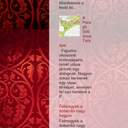
kihirdetésre a
festő tis...
A
Para
jdi
Sób
ánya
Térk
épe
Figyelve
olvasóink
kívánságaira,
ismét utána
jártunk egy
dolognak. Nagyon
sokan keresnek
egy olyan
térképet, amelyen
fel van tüntetve a
P...
Felmegyek a
doberdói nagy
hegyre
Felmegyek a
doberdói nagy