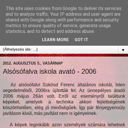
This site uses cookies from Google to deliver its services
and to analyze traffic. Your IP address and user-agent are
shared with Google along with performance and security
metrics to ensure quality of service, generate usage
statistics, and to detect and address abuse.
LEARN MORE
GOT IT
▼
2012. AUGUSZTUS 5., VASÁRNAP
Alsósófalva iskola avató - 2006
Az alsósófalvi Sükösd Ferenc általános iskolát, Isten
segedelméből, 2006ra újították fel. Az ünnepélyes átadó
2006 május 26án volt. Erről az eseményről találtunk
képeket, amelyek a technika akkori fejlettségének
köszönhetően, elég jó minőségűek. Így pár fényegyensúly
javításon kívül, más javítást nem is igényelnek.
A képek leginkább azon személyek számára lehetnek