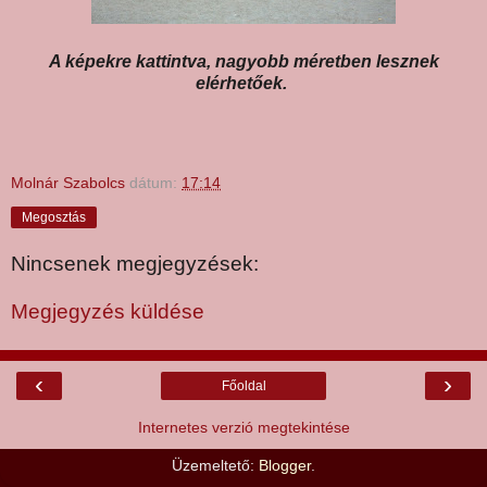
A képekre kattintva, nagyobb méretben lesznek
elérhetőek.
Molnár Szabolcs
dátum:
17:14
Megosztás
Nincsenek megjegyzések:
Megjegyzés küldése
‹
›
Főoldal
Internetes verzió megtekintése
Üzemeltető:
Blogger
.