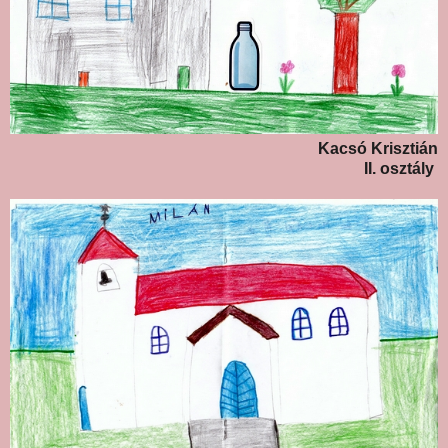
Kacsó Krisztián
II. osztály