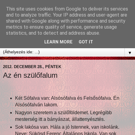
This site uses cookies from Google to deliver its services
and to analyze traffic. Your IP address and user-agent are
shared with Google along with performance and security
metrics to ensure quality of service, generate usage
statistics, and to detect and address abuse.
LEARN MORE
GOT IT
▼
2012. DECEMBER 28., PÉNTEK
Az én szülőfalum
Két Sófalva van: Alsósófalva és Felsősófalva. Én
Alsósófalván lakom.
Nagyon szeretem a szülőföldemet. Legrégibb
mesterség itt a bányászat, állattenyésztés.
Sok lakósa van. Hála a jó Istennek, van iskolánk.
Neve: Sükösd Ferenc Általános Iskola. Van sok