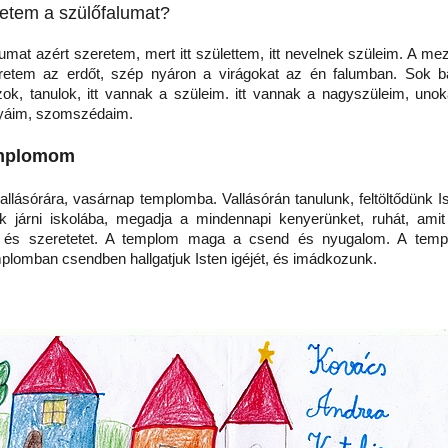
retem a szülőfalumat?
mat azért szeretem, mert itt születtem, itt nevelnek szüleim. A me
eretem az erdőt, szép nyáron a virágokat az én falumban. Sok 
szok, tanulok, itt vannak a szüleim. itt vannak a nagyszüleim, unok
tyáim, szomszédaim.
emplomom
llásórára, vasárnap templomba. Vallásórán tanulunk, feltöltődünk Is
k járni iskolába, megadja a mindennapi kenyerünket, ruhát, amit
 és szeretetet. A templom maga a csend és nyugalom. A tem
plomban csendben hallgatjuk Isten igéjét, és imádkozunk.