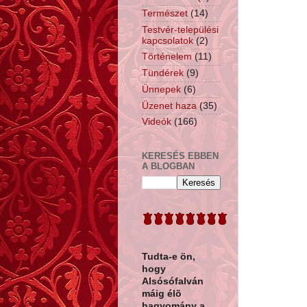
Természet
(14)
Testvér-települési
kapcsolatok
(2)
Történelem
(11)
Tündérek
(9)
Ünnepek
(6)
Üzenet haza
(35)
Videók
(166)
KERESÉS EBBEN
A BLOGBAN
Tudta-e ön,
hogy
Alsósófalván
máig élõ
hagyomány a