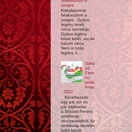
felakasztom a
szegre
Kiskalapomat
felakasztom a
szegre, Gyáva
legény kinek
nincs szeretője,
Gyáva legény
kinek kettő, sej de
három nincs
Nem is szép
legény, k...
Sükö
sd
Fere
nc
emlé
knap
- 2022
Következzék
egy pár sor és
pár képkocka
a Sükösd Ferenc
emléknap
mozzanataiból. Az
emléknap keretén
belül került