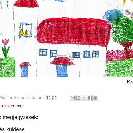
Ka
Molnár Szabolcs
dátum:
14:24
rekszemmel
k megjegyzések:
és küldése