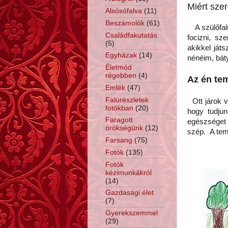
Miért sze
Alsósófalva
(11)
Beszámolók
(61)
A szülőfalu
Családfakutatás
focizni, sz
(5)
akikkel ját
Egyházak
(14)
nénéim, bá
Életmód
régebben
(4)
Az én t
Emlék
(47)
Falurészletek
Ott járok va
fotókban
(20)
hogy tudjun
Faragott
egészséget
örökségünk
(12)
szép. A tem
Farsang
(75)
Fotók
(135)
Fotók
kézimunkákról
(14)
Gazdasági élet
(7)
Gyerekszemmel
(29)