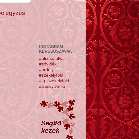
bejegyzés
INSTAGRAM
KERESŐSZAVAK
#alsósófalva
#sóvidék
#erdély
#székelyföld
#ig_székelyföld
#transylvania