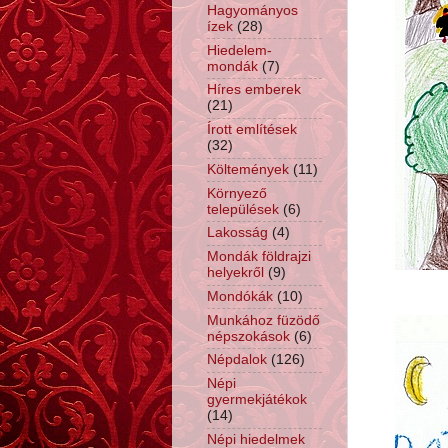
Hagyományos
ízek
(28)
Hiedelem-
mondák
(7)
Híres emberek
(21)
Írott említések
(32)
Költemények
(11)
Környező
települések
(6)
Lakosság
(4)
Mondák földrajzi
helyekről
(9)
Mondókák
(10)
Munkához füzödő
népszokások
(6)
Népdalok
(126)
Népi
gyermekjátékok
(14)
Népi hiedelmek