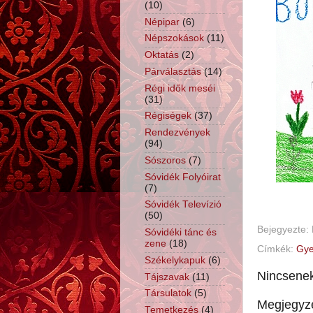
(10)
Népipar
(6)
Népszokások
(11)
Oktatás
(2)
Párválasztás
(14)
Régi idők meséi
(31)
Régiségek
(37)
Rendezvények
(94)
Sószoros
(7)
Sóvidék Folyóirat
(7)
Sóvidék Televízió
(50)
Bejegyezte:
Sóvidéki tánc és
zene
(18)
Címkék:
Gye
Székelykapuk
(6)
Nincsene
Tájszavak
(11)
Társulatok
(5)
Megjegyz
Temetkezés
(4)