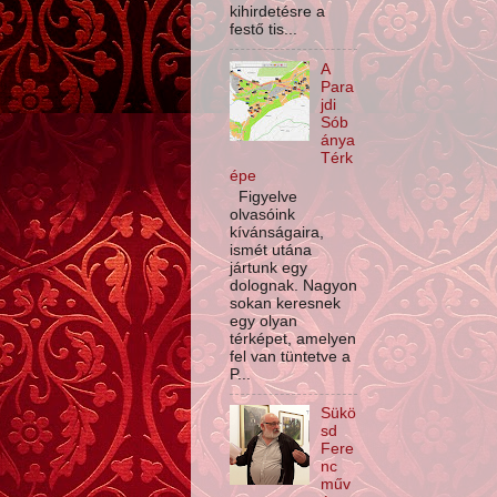
kihirdetésre a
festő tis...
A
Para
jdi
Sób
ánya
Térk
épe
Figyelve
olvasóink
kívánságaira,
ismét utána
jártunk egy
dolognak. Nagyon
sokan keresnek
egy olyan
térképet, amelyen
fel van tüntetve a
P...
Sükö
sd
Fere
nc
műv