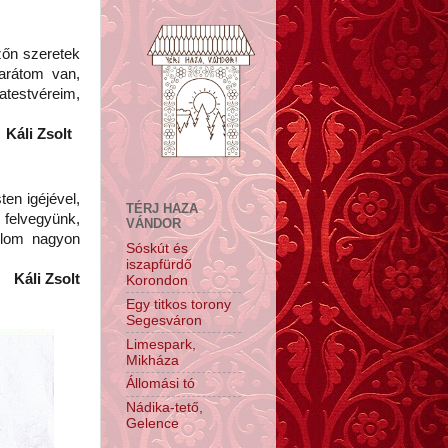
zőn szeretek
barátom van,
atestvéreim,
Káli Zsolt
ten igéjével,
TÉRJ HAZA
 felvegyünk,
VÁNDOR
plom nagyon
Sóskút és
iszapfürdő
Káli Zsolt
Korondon
Egy titkos torony
Segesváron
Limespark,
Mikháza
Állomási tó
Nádika-tető,
Gelence