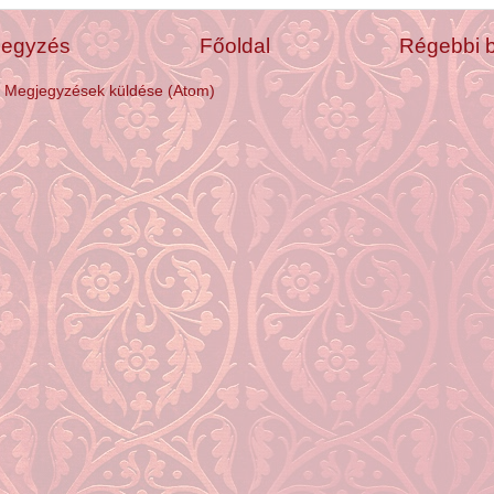
jegyzés
Főoldal
Régebbi 
:
Megjegyzések küldése (Atom)