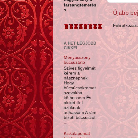
farsangtemetés
?
Újabb be
Feliratkozás
A HÉT LEGJOBB
CIKKEI
Menyasszony
búcsúztató
Szíves figyelmét
kérem a
násznépnek
Hogy
búcsúcsokromat
szavakba
köthessem És
akiket illet
azoknak
adhassam A rám
bízott búcsúszót
...
Kiskalapomat