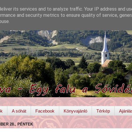
liver its services and to analyze traffic. Your IP address and u
rmance and security metrics to ensure quality of service, gene
buse.
ok
A sóhát
Facebook
Könyvajánló
Térkép
Ajánlá
MBER 28., PÉNTEK