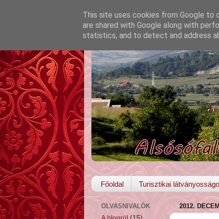
This site uses cookies from Google to de
are shared with Google along with perfo
statistics, and to detect and address a
Főoldal
Turisztikai látványosság
OLVASNIVALÓK
2012. DECE
A blogról
(15)