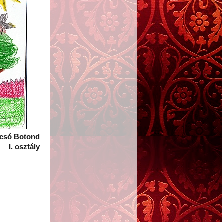
csó Botond
I. osztály