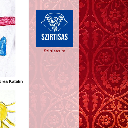
Szirtisas.ro
rea Katalin