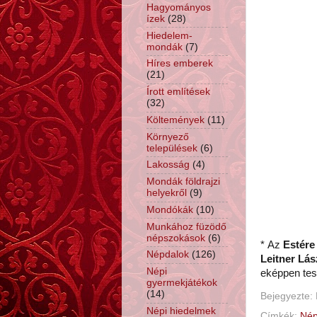
Hagyományos
ízek
(28)
Hiedelem-
mondák
(7)
Híres emberek
(21)
Írott említések
(32)
Költemények
(11)
Környező
települések
(6)
Lakosság
(4)
Mondák földrajzi
helyekről
(9)
Mondókák
(10)
Munkához füzödő
népszokások
(6)
* Az
Estére
Népdalok
(126)
Leitner Lás
Népi
eképpen tes
gyermekjátékok
(14)
Bejegyezte:
Népi hiedelmek
Címkék:
Nép