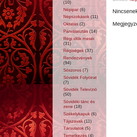
(10)
Népipar
(6)
Nincsene
Népszokások
(11)
Megjegyz
Oktatás
(2)
Párválasztás
(14)
Régi idők meséi
(31)
Régiségek
(37)
Rendezvények
(94)
Sószoros
(7)
Sóvidék Folyóirat
(7)
Sóvidék Televízió
(50)
Sóvidéki tánc és
zene
(18)
Székelykapuk
(6)
Tájszavak
(11)
Társulatok
(5)
Temetkezés
(4)