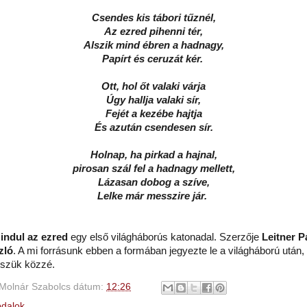
Csendes kis tábori tűznél,
Az ezred pihenni tér,
Alszik mind ébren a hadnagy,
Papírt és ceruzát kér.
Ott, hol őt valaki várja
Úgy hallja valaki sír,
Fejét a kezébe hajtja
És azután csendesen sír.
Holnap, ha pirkad a hajnal,
pirosan szál fel a hadnagy mellett,
Lázasan dobog a szíve,
Lelke már messzire jár.
 indul az ezred
egy első világháborús katonadal. Szerzője
Leitner P
zló
. A mi forrásunk ebben a formában jegyezte le a világháború után, 
szük közzé.
Molnár Szabolcs
dátum:
12:26
dalok