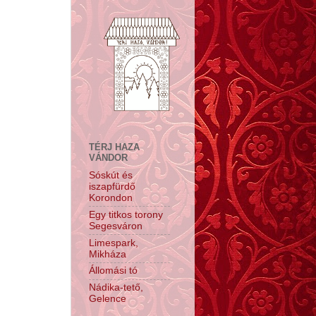
TÉRJ HAZA
VÁNDOR
Sóskút és
iszapfürdő
Korondon
Egy titkos torony
Segesváron
Limespark,
Mikháza
Állomási tó
Nádika-tető,
Gelence