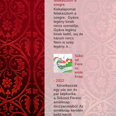
felakasztom a
szegre
Kiskalapomat
felakasztom a
szegre, Gyáva
legény kinek
nincs szeretője,
Gyáva legény
kinek kettő, sej de
három nincs
Nem is szép
legény, k...
Sükö
sd
Fere
nc
emlé
knap
- 2022
Következzék
egy pár sor és
pár képkocka
a Sükösd Ferenc
emléknap
mozzanataiból. Az
emléknap keretén
belül került