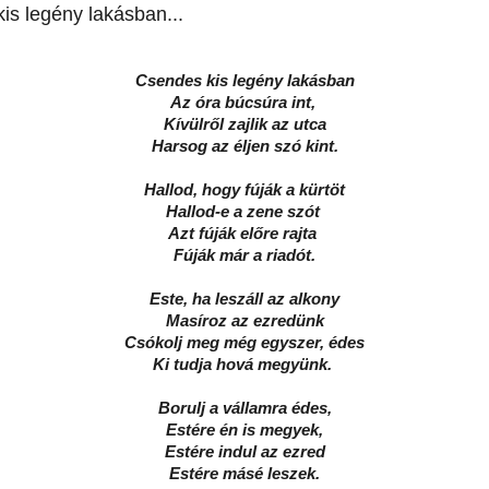
is legény lakásban...
Csendes kis legény lakásban
Az óra búcsúra int,
Kívülről zajlik az utca
Harsog az éljen szó kint.
Hallod, hogy fúják a kürtöt
Hallod-e a zene szót
Azt fúják előre rajta
Fúják már a riadót.
Este, ha leszáll az alkony
Masíroz az ezredünk
Csókolj meg még egyszer, édes
Ki tudja hová megyünk.
Borulj a vállamra édes,
Estére én is megyek,
Estére indul az ezred
Estére másé leszek.