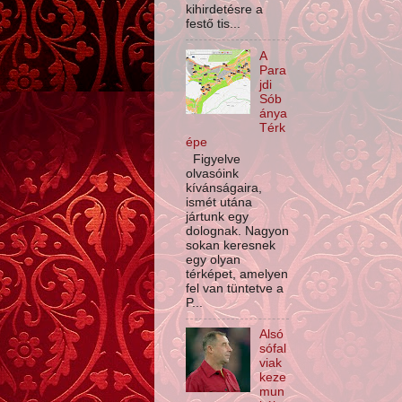
kihirdetésre a
festő tis...
A
Para
jdi
Sób
ánya
Térk
épe
Figyelve
olvasóink
kívánságaira,
ismét utána
jártunk egy
dolognak. Nagyon
sokan keresnek
egy olyan
térképet, amelyen
fel van tüntetve a
P...
Alsó
sófal
viak
keze
mun