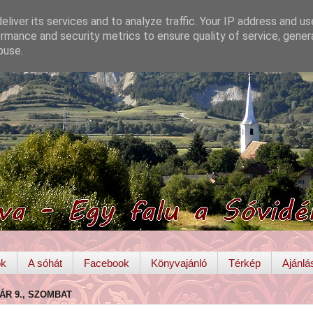
liver its services and to analyze traffic. Your IP address and u
rmance and security metrics to ensure quality of service, gene
buse.
ok
A sóhát
Facebook
Könyvajánló
Térkép
Ajánlá
ÁR 9., SZOMBAT