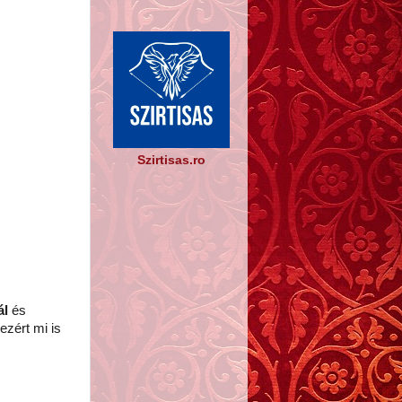
Szirtisas.ro
ál
és
ezért mi is