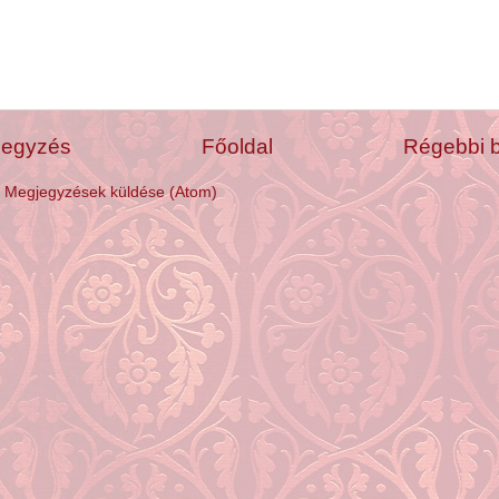
jegyzés
Főoldal
Régebbi 
:
Megjegyzések küldése (Atom)