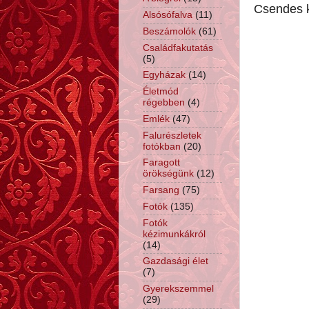
Csendes k
Alsósófalva
(11)
Beszámolók
(61)
Családfakutatás
(5)
Egyházak
(14)
Életmód
régebben
(4)
Emlék
(47)
Falurészletek
fotókban
(20)
Faragott
örökségünk
(12)
Farsang
(75)
Fotók
(135)
Fotók
kézimunkákról
(14)
Gazdasági élet
(7)
Gyerekszemmel
(29)