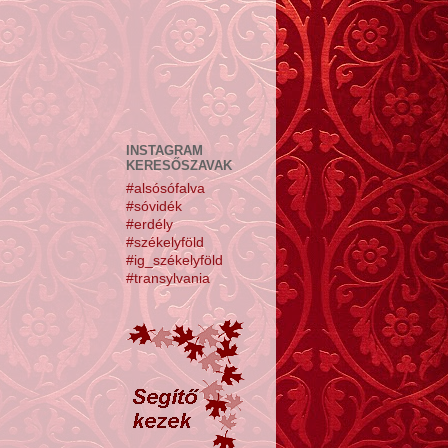
INSTAGRAM
KERESŐSZAVAK
#alsósófalva
#sóvidék
#erdély
#székelyföld
#ig_székelyföld
#transylvania