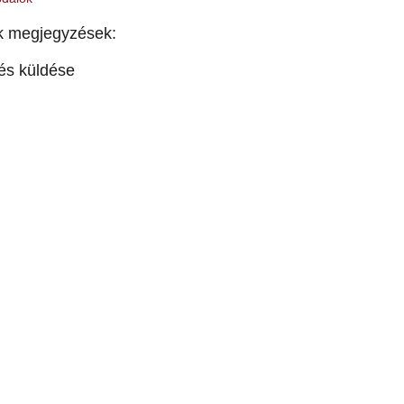
k megjegyzések:
és küldése