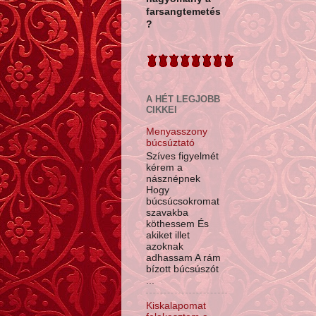
farsangtemetés
?
A HÉT LEGJOBB
CIKKEI
Menyasszony
búcsúztató
Szíves figyelmét
kérem a
násznépnek
Hogy
búcsúcsokromat
szavakba
köthessem És
akiket illet
azoknak
adhassam A rám
bízott búcsúszót
...
Kiskalapomat