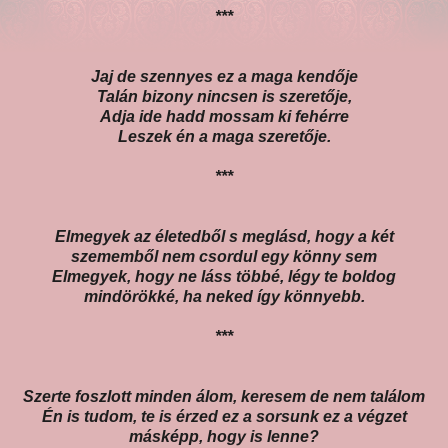
***
Jaj de szennyes ez a maga kendője
Talán bizony nincsen is szeretője,
Adja ide hadd mossam ki fehérre
Leszek én a maga szeretője.
***
Elmegyek az életedből s meglásd, hogy a két
szememből nem csordul egy könny sem
Elmegyek, hogy ne láss többé, légy te boldog
mindörökké, ha neked így könnyebb.
***
Szerte foszlott minden álom, keresem de nem találom
Én is tudom, te is érzed ez a sorsunk ez a végzet
másképp, hogy is lenne?