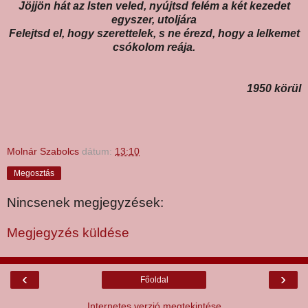
Jöjjön hát az Isten veled, nyújtsd felém a két kezedet
egyszer, utoljára
Felejtsd el, hogy szerettelek, s ne érezd, hogy a lelkemet
csókolom reája.
1950 körül
Molnár Szabolcs
dátum:
13:10
Megosztás
Nincsenek megjegyzések:
Megjegyzés küldése
‹
›
Főoldal
Internetes verzió megtekintése