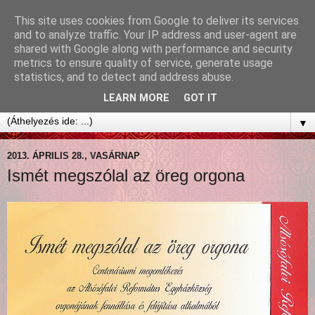
This site uses cookies from Google to deliver its services
and to analyze traffic. Your IP address and user-agent are
shared with Google along with performance and security
metrics to ensure quality of service, generate usage
statistics, and to detect and address abuse.
LEARN MORE
GOT IT
▼
2013. ÁPRILIS 28., VASÁRNAP
Ismét megszólal az öreg orgona