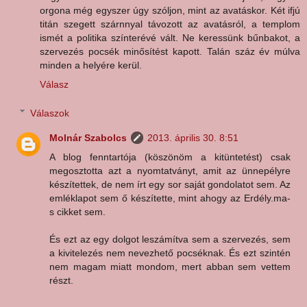
orgona még egyszer úgy szóljon, mint az avatáskor. Két ifjú
titán szegett szárnnyal távozott az avatásról, a templom
ismét a politika színterévé vált. Ne keressünk bűnbakot, a
szervezés pocsék minősítést kapott. Talán száz év múlva
minden a helyére kerül.
Válasz
Válaszok
Molnár Szabolcs
2013. április 30. 8:51
A blog fenntartója (köszönöm a kitüntetést) csak
megosztotta azt a nyomtatványt, amit az ünnepélyre
készítettek, de nem írt egy sor saját gondolatot sem. Az
emléklapot sem ő készítette, mint ahogy az Erdély.ma-
s cikket sem.
És ezt az egy dolgot leszámítva sem a szervezés, sem
a kivitelezés nem nevezhető pocséknak. És ezt szintén
nem magam miatt mondom, mert abban sem vettem
részt.