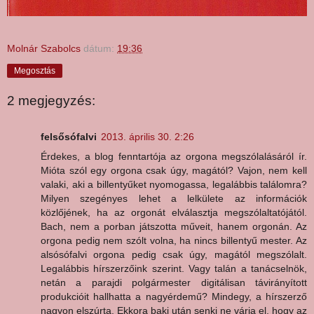
Molnár Szabolcs
dátum:
19:36
Megosztás
2 megjegyzés:
felsősófalvi
2013. április 30. 2:26
Érdekes, a blog fenntartója az orgona megszólalásáról ír.
Mióta szól egy orgona csak úgy, magától? Vajon, nem kell
valaki, aki a billentyűket nyomogassa, legalábbis találomra?
Milyen szegényes lehet a lelkülete az információk
közlőjének, ha az orgonát elválasztja megszólaltatójától.
Bach, nem a porban játszotta műveit, hanem orgonán. Az
orgona pedig nem szólt volna, ha nincs billentyű mester. Az
alsósófalvi orgona pedig csak úgy, magától megszólalt.
Legalábbis hírszerzőink szerint. Vagy talán a tanácselnök,
netán a parajdi polgármester digitálisan távirányított
produkcióit hallhatta a nagyérdemű? Mindegy, a hírszerző
nagyon elszúrta. Ekkora baki után senki ne várja el, hogy az