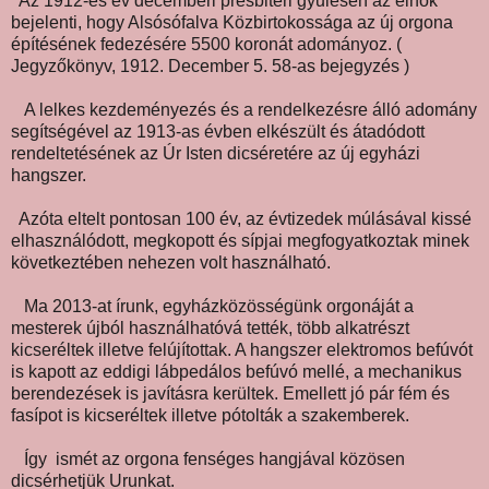
Az 1912-es év decemberi presbiteri gyűlésen az elnök
bejelenti, hogy Alsósófalva Közbirtokossága az új orgona
építésének fedezésére 5500 koronát adományoz. (
Jegyzőkönyv, 1912. December 5. 58-as bejegyzés )
A lelkes kezdeményezés és a rendelkezésre álló adomány
segítségével az 1913-as évben elkészült és átadódott
rendeltetésének az Úr Isten dicséretére az új egyházi
hangszer.
Azóta eltelt pontosan 100 év, az évtizedek múlásával kissé
elhasználódott, megkopott és sípjai megfogyatkoztak minek
következtében nehezen volt használható.
Ma 2013-at írunk, egyházközösségünk orgonáját a
mesterek újból használhatóvá tették, több alkatrészt
kicseréltek illetve felújítottak. A hangszer elektromos befúvót
is kapott az eddigi lábpedálos befúvó mellé, a mechanikus
berendezések is javításra kerültek. Emellett jó pár fém és
fasípot is kicseréltek illetve pótolták a szakemberek.
Így ismét az orgona fenséges hangjával közösen
dicsérhetjük Urunkat.