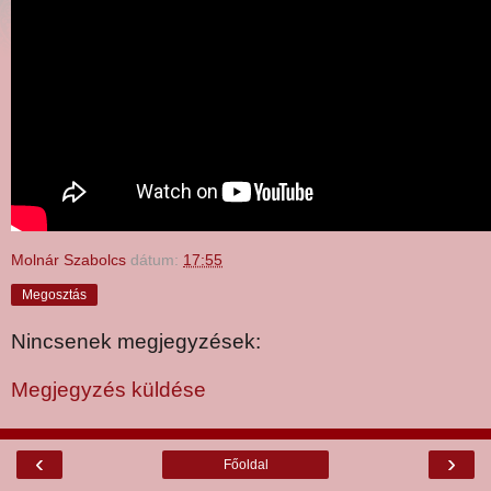
Molnár Szabolcs
dátum:
17:55
Megosztás
Nincsenek megjegyzések:
Megjegyzés küldése
‹
›
Főoldal