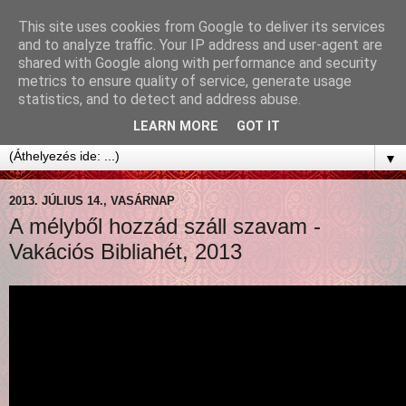
This site uses cookies from Google to deliver its services
and to analyze traffic. Your IP address and user-agent are
shared with Google along with performance and security
metrics to ensure quality of service, generate usage
statistics, and to detect and address abuse.
LEARN MORE
GOT IT
▼
2013. JÚLIUS 14., VASÁRNAP
A mélyből hozzád száll szavam -
Vakációs Bibliahét, 2013