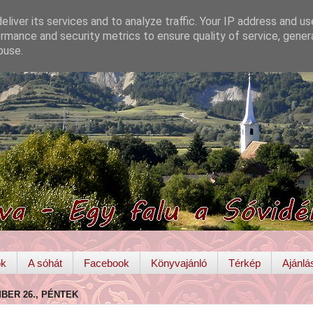
liver its services and to analyze traffic. Your IP address and u
rmance and security metrics to ensure quality of service, gene
buse.
ok
A sóhát
Facebook
Könyvajánló
Térkép
Ajánlá
MBER 26., PÉNTEK