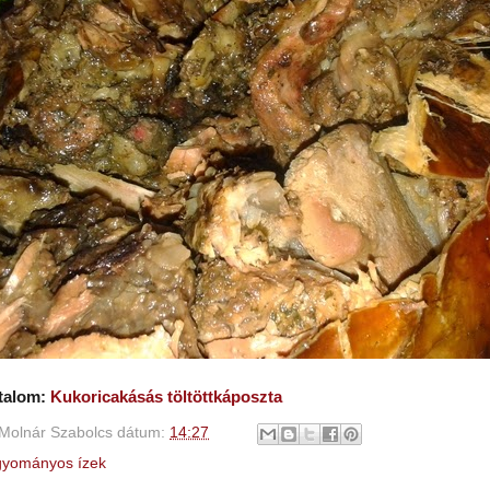
rtalom:
Kukoricakásás töltöttkáposzta
Molnár Szabolcs
dátum:
14:27
yományos ízek