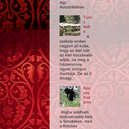
egy
Ausztráliában...
Túró
s
lask
a
A
székely ember
nagyon jól tudja,
hogy az étel ízét
az étel hozzávalói
adják, na meg a
háziasszony
ügyes szorgos
munkája. De az ő
étvágy...
Kinc
ses
Kod
áros
Aligha található
titokzatosabb hely
a Sóvidéken, mint
a Kincses