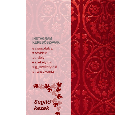
INSTAGRAM
KERESŐSZAVAK
#alsósófalva
#sóvidék
#erdély
#székelyföld
#ig_székelyföld
#transylvania