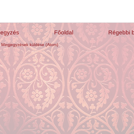
jegyzés
Főoldal
Régebbi 
:
Megjegyzések küldése (Atom)