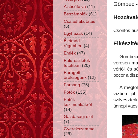
Gömbec - 
Alsósófalva
(11)
Beszámolók
(61)
Hozzával
Családfakutatás
(5)
Csontos hús
Egyházak
(14)
Életmód
Elkészíté
régebben
(4)
Emlék
(47)
Gömbecet r
Falurészletek
véresen mar
fotókban
(20)
vértől, és s
Faragott
pocor a dis
örökségünk
(12)
Farsang
(75)
A megtöltö
Fotók
(135)
vízben jól
Fotók
szilveszter
kézimunkákról
ünnepi vac
(14)
Gazdasági élet
(7)
Gyerekszemmel
(29)