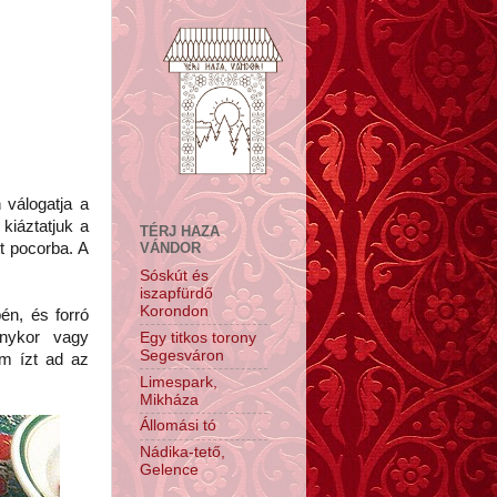
válogatja a
kiáztatjuk a
TÉRJ HAZA
VÁNDOR
tt pocorba. A
Sóskút és
iszapfürdő
Korondon
n, és forró
onykor vagy
Egy titkos torony
Segesváron
om ízt ad az
Limespark,
Mikháza
Állomási tó
Nádika-tető,
Gelence