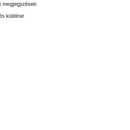
k megjegyzések:
és küldése