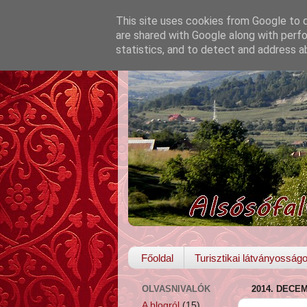
This site uses cookies from Google to de
are shared with Google along with perfo
statistics, and to detect and address a
Főoldal
Turisztikai látványosság
OLVASNIVALÓK
2014. DECE
A blogról
(15)