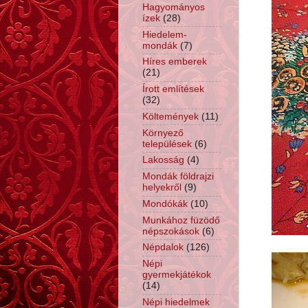
Hagyományos
ízek
(28)
Hiedelem-
mondák
(7)
Híres emberek
(21)
Írott említések
(32)
Költemények
(11)
Környező
települések
(6)
Lakosság
(4)
Mondák földrajzi
helyekről
(9)
Mondókák
(10)
Munkához füzödő
népszokások
(6)
Népdalok
(126)
Népi
gyermekjátékok
(14)
Népi hiedelmek