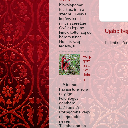
Kiskalapomat
felakasztom a
szegre, Gyáva
legény kinek
nincs szeretője,
Gyáva legény
Újabb be
kinek kettő, sej de
három nincs
Nem is szép
Feliratkozás
legény, k...
Polip
gom
ba a
Sóvi
déke
n
A tegnapi,
havasi túra során
egy igen
különleges
gombára
találtunk. A
Polipgomba vagy
elterjedtebb
nevén
Tintahalgomba