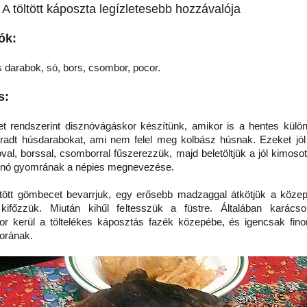
A töltött káposzta legízletesebb hozzávalója
ók:
 darabok, só, bors, csombor, pocor.
s:
endszerint disznóvágáskor készítünk, amikor is a hentes külön 
adt húsdarabokat, ami nem felel meg kolbász húsnak. Ezeket jól 
óval, borssal, csomborral fűszerezzük, majd beletöltjük a jól kimoso
znó gyomrának a népies megnevezése.
tt gömbecet bevarrjuk, egy erősebb madzaggal átkötjük a közepé
 kifőzzük. Miután kihűl feltesszük a füstre. Általában karács
kor kerül a töltelékes káposztás fazék közepébe, és igencsak fin
sorának.