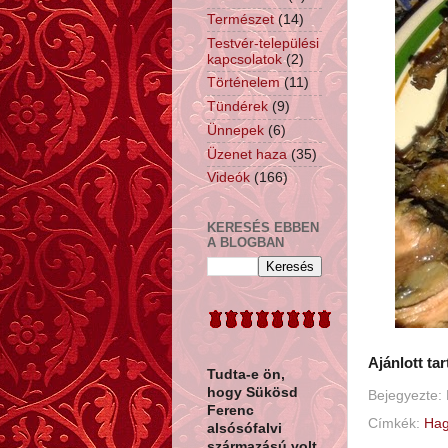
Természet
(14)
Testvér-települési
kapcsolatok
(2)
Történelem
(11)
Tündérek
(9)
Ünnepek
(6)
Üzenet haza
(35)
Videók
(166)
KERESÉS EBBEN
A BLOGBAN
Ajánlott ta
Tudta-e ön,
hogy
Sükösd
Bejegyezte:
Ferenc
Címkék:
Hag
alsósófalvi
származású volt