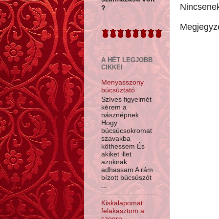
Nincsene
?
Megjegyz
A HÉT LEGJOBB
CIKKEI
Menyasszony
búcsúztató
Szíves figyelmét
kérem a
násznépnek
Hogy
búcsúcsokromat
szavakba
köthessem És
akiket illet
azoknak
adhassam A rám
bízott búcsúszót
...
Kiskalapomat
felakasztom a
szegre