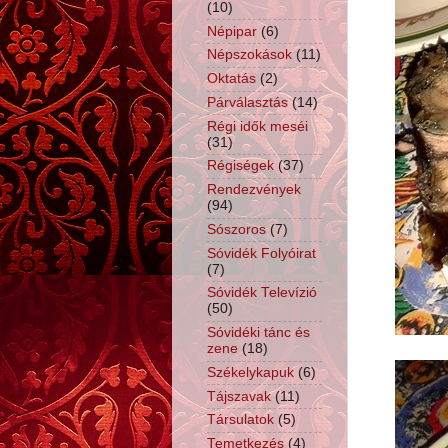
(10)
Népipar
(6)
Népszokások
(11)
Oktatás
(2)
Párválasztás
(14)
Régi idők meséi
(31)
Régiségek
(37)
Rendezvények
(94)
Sószoros
(7)
Sóvidék Folyóirat
(7)
Sóvidék Televízió
(50)
Sóvidéki tánc és
zene
(18)
Székelykapuk
(6)
Tájszavak
(11)
Társulatok
(5)
Temetkezés
(4)