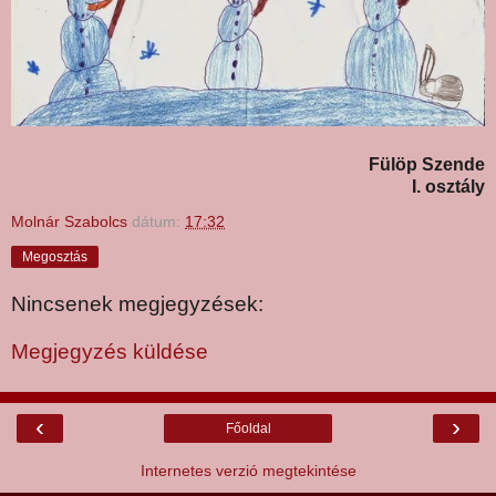
Fülöp Szende
I. osztály
Molnár Szabolcs
dátum:
17:32
Megosztás
Nincsenek megjegyzések:
Megjegyzés küldése
‹
›
Főoldal
Internetes verzió megtekintése