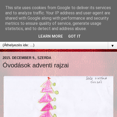
This site uses cookies from Google to deliver its services
and to analyze traffic. Your IP address and user-agent are
shared with Google along with performance and security
metrics to ensure quality of service, generate usage
statistics, and to detect and address abuse.
LEARN MORE
GOT IT
▼
2015. DECEMBER 9., SZERDA
Óvodások adventi rajzai