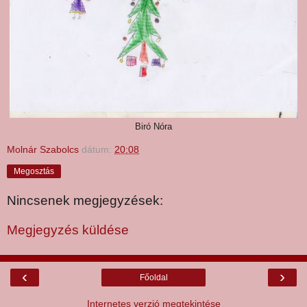
Biró Nóra
Molnár Szabolcs
dátum:
20:08
Megosztás
Nincsenek megjegyzések:
Megjegyzés küldése
‹
›
Főoldal
Internetes verzió megtekintése