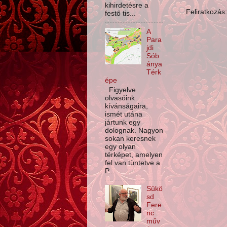
kihirdetésre a
Feliratkozás
festő tis...
A
Para
jdi
Sób
ánya
Térk
épe
Figyelve
olvasóink
kívánságaira,
ismét utána
jártunk egy
dolognak. Nagyon
sokan keresnek
egy olyan
térképet, amelyen
fel van tüntetve a
P...
Sükö
sd
Fere
nc
műv