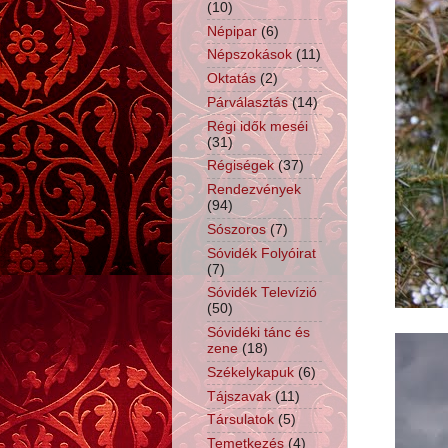
(10)
Népipar
(6)
Népszokások
(11)
Oktatás
(2)
Párválasztás
(14)
Régi idők meséi
(31)
Régiségek
(37)
Rendezvények
(94)
Sószoros
(7)
Sóvidék Folyóirat
(7)
Sóvidék Televízió
(50)
Sóvidéki tánc és
zene
(18)
Székelykapuk
(6)
Tájszavak
(11)
Társulatok
(5)
Temetkezés
(4)