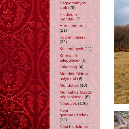
Hagyományos
ízek
(28)
Hiedelem-
mondák
(7)
Híres emberek
(21)
Írott említések
(32)
Költemények
(11)
Környező
települések
(6)
Lakosság
(4)
Mondák földrajzi
helyekről
(9)
Mondókák
(10)
Munkához füzödő
népszokások
(6)
Népdalok
(126)
Népi
gyermekjátékok
(14)
Népi hiedelmek