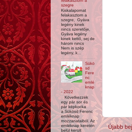
felakasztom a
szegre
Kiskalapomat
felakasztom a
szegre, Gyáva
legény kinek
nincs szeretője,
Gyáva legény
kinek kettő, sej de
három nincs
Nem is szép
legény, k...
Sükö
sd
Fere
nc
emlé
knap
- 2022
Következzék
egy pár sor és
pár képkocka
a Sükösd Ferenc
emléknap
mozzanataiból. Az
emléknap keretén
Újabb be
belül került