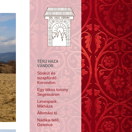
TÉRJ HAZA
VÁNDOR
Sóskút és
iszapfürdő
Korondon
Egy titkos torony
Segesváron
Limespark,
Mikháza
Állomási tó
Nádika-tető,
Gelence