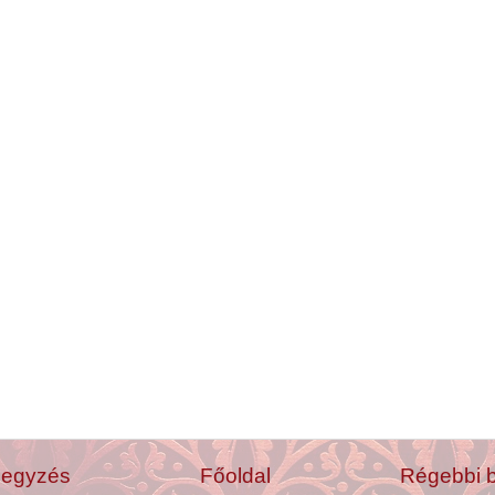
jegyzés
Főoldal
Régebbi 