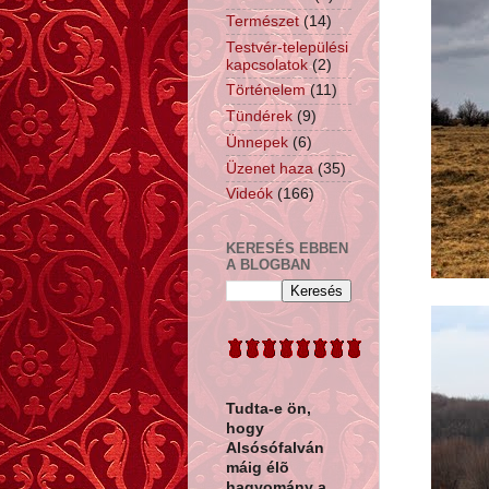
Természet
(14)
Testvér-települési
kapcsolatok
(2)
Történelem
(11)
Tündérek
(9)
Ünnepek
(6)
Üzenet haza
(35)
Videók
(166)
KERESÉS EBBEN
A BLOGBAN
Tudta-e ön,
hogy
Alsósófalván
máig élõ
hagyomány a