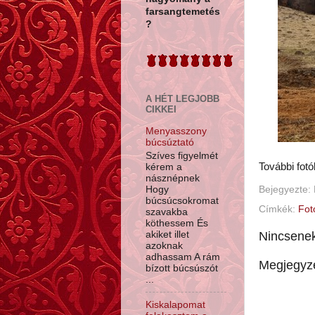
farsangtemetés
?
A HÉT LEGJOBB
CIKKEI
Menyasszony
búcsúztató
Szíves figyelmét
További fot
kérem a
násznépnek
Hogy
Bejegyezte:
búcsúcsokromat
Címkék:
Fot
szavakba
köthessem És
Nincsene
akiket illet
azoknak
adhassam A rám
Megjegyz
bízott búcsúszót
...
Kiskalapomat