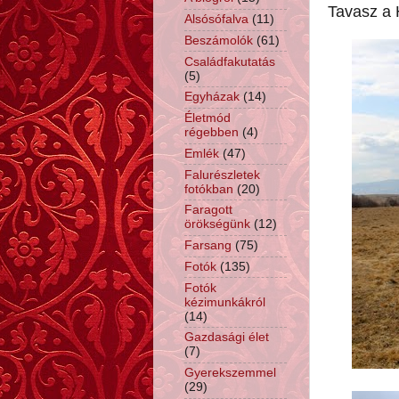
Tavasz a
Alsósófalva
(11)
Beszámolók
(61)
Családfakutatás
(5)
Egyházak
(14)
Életmód
régebben
(4)
Emlék
(47)
Falurészletek
fotókban
(20)
Faragott
örökségünk
(12)
Farsang
(75)
Fotók
(135)
Fotók
kézimunkákról
(14)
Gazdasági élet
(7)
Gyerekszemmel
(29)