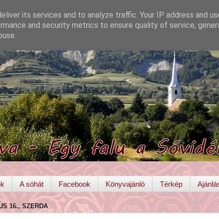
liver its services and to analyze traffic. Your IP address and u
rmance and security metrics to ensure quality of service, gene
buse.
ok
A sóhát
Facebook
Könyvajánló
Térkép
Ajánlá
US 16., SZERDA