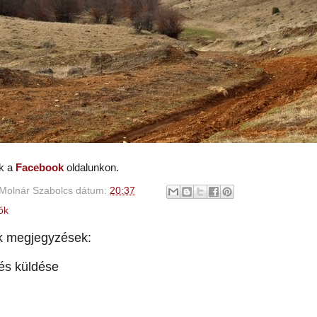
ók a
Facebook
oldalunkon.
Molnár Szabolcs
dátum:
20:37
ók
k megjegyzések:
és küldése