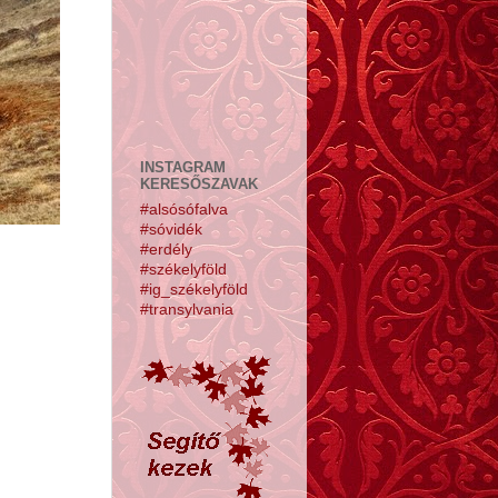
INSTAGRAM
KERESŐSZAVAK
#alsósófalva
#sóvidék
#erdély
#székelyföld
#ig_székelyföld
#transylvania