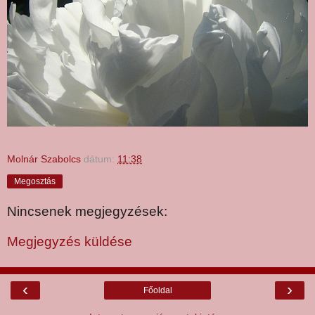
Molnár Szabolcs
dátum:
11:38
Megosztás
Nincsenek megjegyzések:
Megjegyzés küldése
‹
›
Főoldal