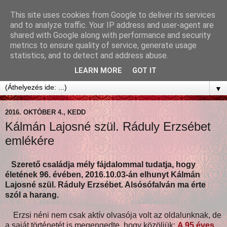
This site uses cookies from Google to deliver its services
and to analyze traffic. Your IP address and user-agent are
shared with Google along with performance and security
metrics to ensure quality of service, generate usage
statistics, and to detect and address abuse.
LEARN MORE
GOT IT
▼
2016. OKTÓBER 4., KEDD
Kálmán Lajosné szül. Ráduly Erzsébet
emlékére
Szerető családja mély fájdalommal tudatja, hogy
életének 96. évében, 2016.10.03-án elhunyt Kálmán
Lajosné szül. Ráduly Erzsébet. Alsósófalván ma érte
szól a harang.
Erzsi néni nem csak aktív olvasója volt az oldalunknak, de
a saját történetét is megengedte, hogy közöljük:
A 95 éves