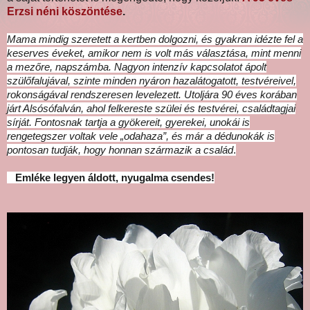
Erzsi néni köszöntése
.
Mama mindig szeretett a kertben dolgozni, és gyakran idézte fel a
keserves éveket, amikor nem is volt más választása, mint menni
a mezőre, napszámba. Nagyon intenzív kapcsolatot ápolt
szülőfalujával, szinte minden nyáron hazalátogatott, testvéreivel,
rokonságával rendszeresen levelezett. Utoljára 90 éves korában
járt Alsósófalván, ahol felkereste szülei és testvérei, családtagjai
sírját. Fontosnak tartja a gyökereit, gyerekei, unokái is
rengetegszer voltak vele „odahaza”, és már a dédunokák is
pontosan tudják, hogy honnan származik a család
.
Emléke legyen áldott, nyugalma csendes!