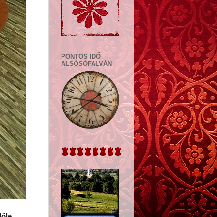
PONTOS IDŐ
ALSÓSÓFALVÁN
őle.