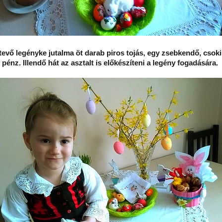
tevő legényke jutalma öt darab piros tojás, egy zsebkendő, csoki
pénz. Illendő hát az asztalt is előkészíteni a legény fogadására.