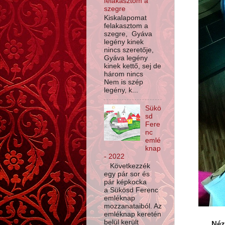
felakasztom a
szegre
Kiskalapomat
felakasztom a
szegre, Gyáva
legény kinek
nincs szeretője,
Gyáva legény
kinek kettő, sej de
három nincs
Nem is szép
legény, k...
Sükö
sd
Fere
nc
emlé
knap
- 2022
Következzék
egy pár sor és
pár képkocka
a Sükösd Ferenc
emléknap
mozzanataiból. Az
emléknap keretén
belül került
Néz