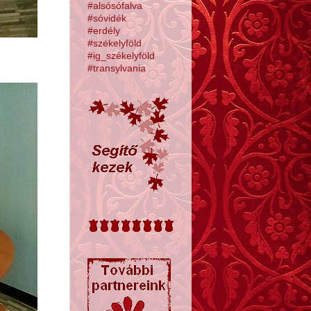
#alsósófalva
#sóvidék
#erdély
#székelyföld
#ig_székelyföld
#transylvania