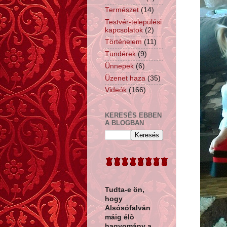
Természet
(14)
Testvér-települési
kapcsolatok
(2)
Történelem
(11)
Tündérek
(9)
Ünnepek
(6)
Üzenet haza
(35)
Videók
(166)
KERESÉS EBBEN
A BLOGBAN
Tudta-e ön,
hogy
Alsósófalván
máig élõ
hagyomány a