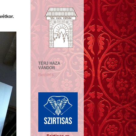
étkor.
TÉRJ HAZA
VÁNDOR
Betöltés...
Szirtisas.ro