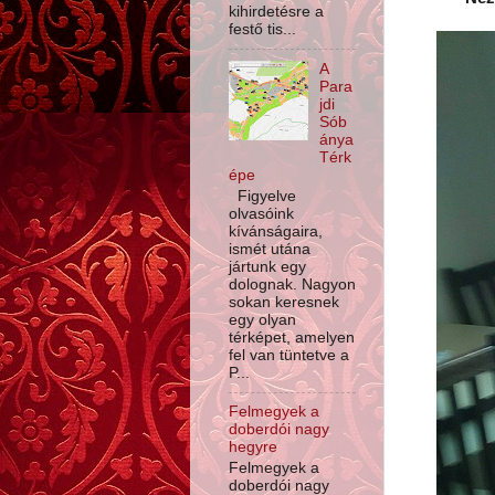
kihirdetésre a
festő tis...
A
Para
jdi
Sób
ánya
Térk
épe
Figyelve
olvasóink
kívánságaira,
ismét utána
jártunk egy
dolognak. Nagyon
sokan keresnek
egy olyan
térképet, amelyen
fel van tüntetve a
P...
Felmegyek a
doberdói nagy
hegyre
Felmegyek a
doberdói nagy