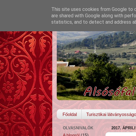
This site uses cookies from Google to de
are shared with Google along with perfo
statistics, and to detect and address a
Főoldal
Turisztikai látványosság
OLVASNIVALÓK
2017. ÁPRIL
A blogról
(15)