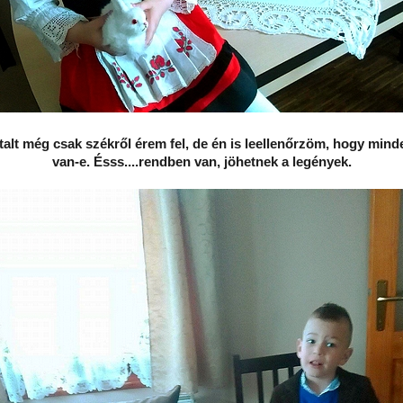
talt még csak székről érem fel, de én is leellenőrzöm, hogy min
van-e. Ésss....rendben van, jöhetnek a legények.