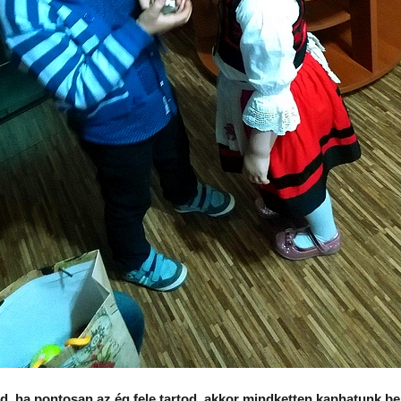
d, ha pontosan az ég fele tartod, akkor mindketten kaphatunk bel