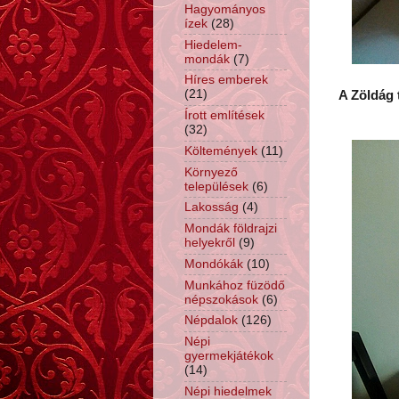
Hagyományos
ízek
(28)
Hiedelem-
mondák
(7)
Híres emberek
(21)
A Zöldág 
Írott említések
(32)
Költemények
(11)
Környező
települések
(6)
Lakosság
(4)
Mondák földrajzi
helyekről
(9)
Mondókák
(10)
Munkához füzödő
népszokások
(6)
Népdalok
(126)
Népi
gyermekjátékok
(14)
Népi hiedelmek