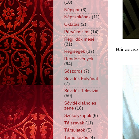
(10)
Népipar
(6)
Népszokások
(11)
Oktatás
(2)
Párválasztás
(14)
Régi idők meséi
(31)
Bár az asz
Régiségek
(37)
Rendezvények
(94)
Sószoros
(7)
Sóvidék Folyóirat
(7)
Sóvidék Televízió
(50)
Sóvidéki tánc és
zene
(18)
Székelykapuk
(6)
Tájszavak
(11)
Társulatok
(5)
Temetkezés
(4)