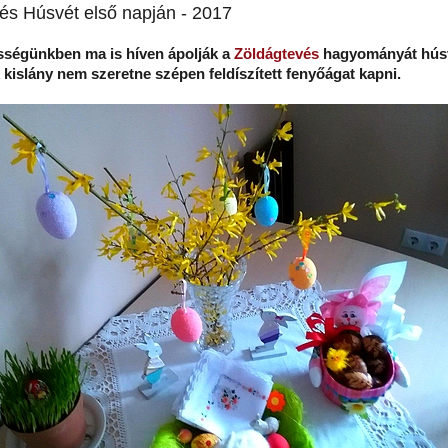
és Húsvét első napján - 2017
égünkben ma is híven ápolják a
Zöldágtevés
hagyományát húsv
 kislány nem szeretne szépen feldíszített fenyőágat kapni.