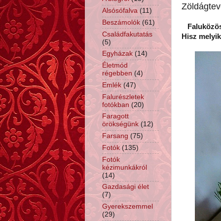
Zöldágtev
Alsósófalva
(11)
Beszámolók
(61)
Faluközöss
Családfakutatás
Hisz melyik
(5)
Egyházak
(14)
Életmód
régebben
(4)
Emlék
(47)
Falurészletek
fotókban
(20)
Faragott
örökségünk
(12)
Farsang
(75)
Fotók
(135)
Fotók
kézimunkákról
(14)
Gazdasági élet
(7)
Gyerekszemmel
(29)