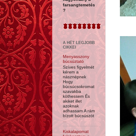
farsangtemetés
?
A HÉT LEGJOBB
CIKKEI
Menyasszony
búcsúztató
Szíves figyelmét
kérem a
násznépnek
Hogy
búcsúcsokromat
szavakba
köthessem És
akiket illet
azoknak
adhassam A rám
bízott búcsúszót
...
Kiskalapomat