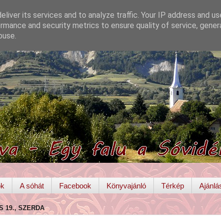
liver its services and to analyze traffic. Your IP address and u
rmance and security metrics to ensure quality of service, gene
buse.
ok
A sóhát
Facebook
Könyvajánló
Térkép
Ajánlá
IS 19., SZERDA