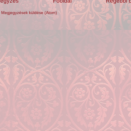
jegyzés
Főoldal
Régebbi 
:
Megjegyzések küldése (Atom)