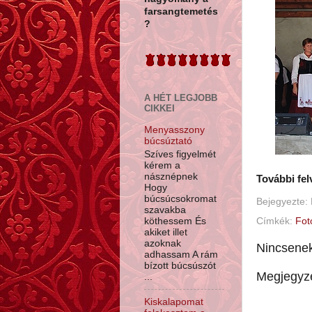
farsangtemetés
?
A HÉT LEGJOBB
CIKKEI
Menyasszony
búcsúztató
Szíves figyelmét
kérem a
násznépnek
További fel
Hogy
búcsúcsokromat
Bejegyezte:
szavakba
Címkék:
Fot
köthessem És
akiket illet
azoknak
Nincsene
adhassam A rám
bízott búcsúszót
Megjegyz
...
Kiskalapomat