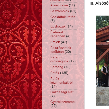
III. Alsós
Alsósófalva
(11)
Beszámolók
(61)
Családfakutatás
(5)
Egyházak
(14)
Életmód
régebben
(4)
Emlék
(47)
Falurészletek
fotókban
(20)
Faragott
örökségünk
(12)
Farsang
(75)
Fotók
(135)
Fotók
kézimunkákról
(14)
Gazdasági élet
(7)
Gyerekszemmel
(29)