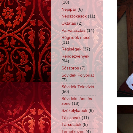
(10)
Népipar
(6)
Népszokások
(11)
Oktatás
(2)
Párválasztás
(14)
Régi idők meséi
(31)
Régiségek
(37)
Rendezvények
(94)
Sószoros
(7)
Sóvidék Folyóirat
(7)
Sóvidék Televízió
(50)
Sóvidéki tánc és
zene
(18)
Székelykapuk
(6)
Tájszavak
(11)
Társulatok
(5)
Temetkezés
(4)