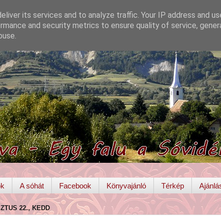
liver its services and to analyze traffic. Your IP address and u
rmance and security metrics to ensure quality of service, gene
buse.
ok
A sóhát
Facebook
Könyvajánló
Térkép
Ajánlá
ZTUS 22., KEDD