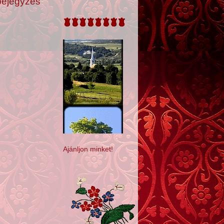
bejegyzés
Ajánljon minket!