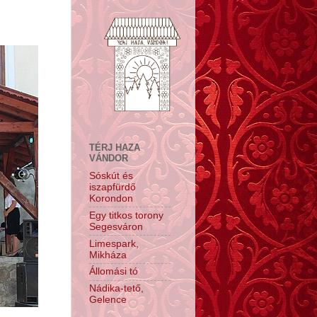
TÉRJ HAZA
VÁNDOR
Sóskút és
iszapfürdő
Korondon
Egy titkos torony
Segesváron
Limespark,
Mikháza
Állomási tó
Nádika-tető,
Gelence