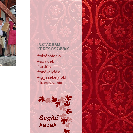
INSTAGRAM
KERESŐSZAVAK
#alsósófalva
#sóvidék
#erdély
#székelyföld
#ig_székelyföld
#transylvania