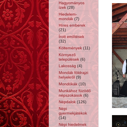
Hagyományos
ízek
(28)
Hiedelem-
mondák
(7)
Híres emberek
(21)
Írott említések
(32)
Költemények
(11)
Környező
települések
(6)
Lakosság
(4)
Mondák földrajzi
helyekről
(9)
Mondókák
(10)
Munkához füzödő
népszokások
(6)
Népdalok
(126)
Népi
gyermekjátékok
(14)
Népi hiedelmek