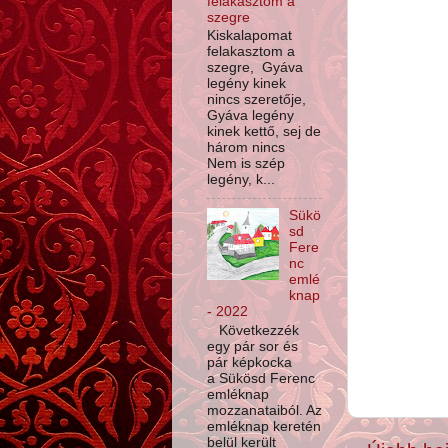
felakasztom a
szegre
Kiskalapomat
felakasztom a
szegre, Gyáva
legény kinek
nincs szeretője,
Gyáva legény
kinek kettő, sej de
három nincs
Nem is szép
legény, k...
Sükö
sd
Fere
nc
emlé
knap
- 2022
Következzék
egy pár sor és
pár képkocka
a Sükösd Ferenc
emléknap
mozzanataiból. Az
emléknap keretén
belül került