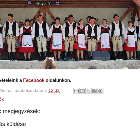
vételeink a
Facebook
oldalunkon.
Molnár Szabolcs
dátum:
12:32
ók
k megjegyzések:
és küldése