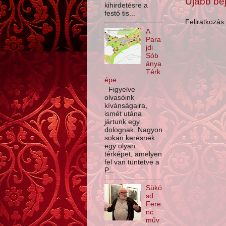
Újabb be
kihirdetésre a
festő tis...
Feliratkozás
A
Para
jdi
Sób
ánya
Térk
épe
Figyelve
olvasóink
kívánságaira,
ismét utána
jártunk egy
dolognak. Nagyon
sokan keresnek
egy olyan
térképet, amelyen
fel van tüntetve a
P...
Sükö
sd
Fere
nc
műv