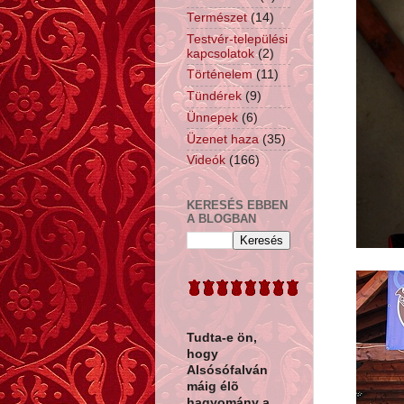
Természet
(14)
Testvér-települési
kapcsolatok
(2)
Történelem
(11)
Tündérek
(9)
Ünnepek
(6)
Üzenet haza
(35)
Videók
(166)
KERESÉS EBBEN
A BLOGBAN
Tudta-e ön,
hogy
Alsósófalván
máig élõ
hagyomány a