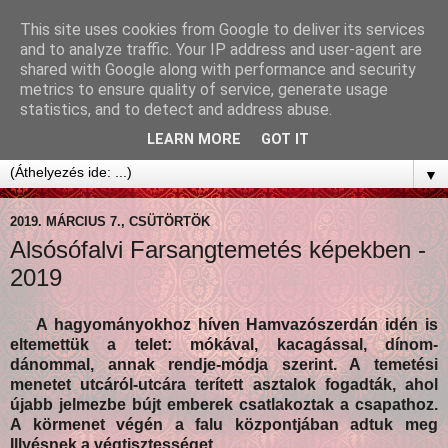
This site uses cookies from Google to deliver its services
and to analyze traffic. Your IP address and user-agent are
shared with Google along with performance and security
metrics to ensure quality of service, generate usage
statistics, and to detect and address abuse.
LEARN MORE
GOT IT
▼
2019. MÁRCIUS 7., CSÜTÖRTÖK
Alsósófalvi Farsangtemetés képekben -
2019
A hagyományokhoz híven Hamvazószerdán idén is
eltemettük a telet: mókával, kacagással, dínom-
dánommal, annak rendje-módja szerint. A temetési
menetet utcáról-utcára terített asztalok fogadták, ahol
újabb jelmezbe bújt emberek csatlakoztak a csapathoz.
A körmenet végén a falu központjában adtuk meg
Illyésnek a végtisztességet.