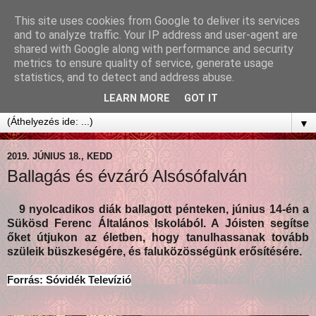
This site uses cookies from Google to deliver its services
and to analyze traffic. Your IP address and user-agent are
shared with Google along with performance and security
metrics to ensure quality of service, generate usage
statistics, and to detect and address abuse.
LEARN MORE
GOT IT
▼
2019. JÚNIUS 18., KEDD
Ballagás és évzáró Alsósófalván
9 nyolcadikos diák ballagott pénteken, június 14-én a
Sükösd Ferenc Általános Iskolából. A Jóisten segítse
őket útjukon az életben, hogy tanulhassanak tovább
szüleik büszkeségére, és faluközösségünk erősítésére.
Forrás: Sóvidék Televízió