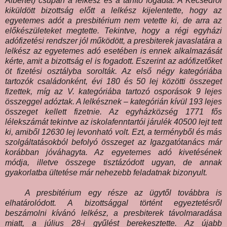
Albertet) csupán a lelkész és a tanító fogadta. A Kecsedről
kiküldött bizottság előtt a lelkész kijelentette, hogy az
egyetemes adót a presbitérium nem vetette ki, de arra az
előkészületeket megtette. Tekintve, hogy a régi egyházi
adófizetési rendszer jól működött, a presbiterek javaslatára a
lelkész az egyetemes adó esetében is ennek alkalmazását
kérte, amit a bizottság el is fogadott. Eszerint az adófizetőket
öt fizetési osztályba sorolták. Az első négy kategóriába
tartozók családonként, évi 180 és 50 lej közötti összeget
fizettek, míg az V. kategóriába tartozó osporások 9 lejes
összeggel adóztak. A lelkésznek – kategórián kívül 193 lejes
összeget kellett fizetnie. Az egyházközség 1771 fős
lélekszámát tekintve az iskolafenntartói járulék 40500 lejt tett
ki, amiből 12630 lej levonható volt. Ezt, a terményből és más
szolgáltatásokból befolyó összeget az Igazgatótanács már
korábban jóváhagyta. Az egyetemes adó kivetésének
módja, illetve összege tisztázódott ugyan, de annak
gyakorlatba ültetése már nehezebb feladatnak bizonyult.
A presbitérium egy része az ügytől továbbra is
elhatárolódott. A bizottsággal történt egyeztetésről
beszámolni kívánó lelkész, a presbiterek távolmaradása
miatt, a július 28-i gyűlést berekesztette. Az újabb