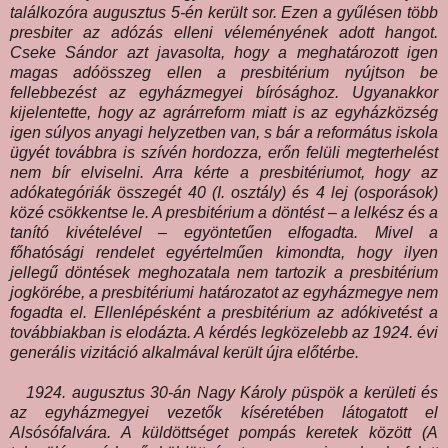
találkozóra augusztus 5-én került sor. Ezen a gyűlésen több
presbiter az adózás elleni véleményének adott hangot.
Cseke Sándor azt javasolta, hogy a meghatározott igen
magas adóösszeg ellen a presbitérium nyújtson be
fellebbezést az egyházmegyei bírósághoz. Ugyanakkor
kijelentette, hogy az agrárreform miatt is az egyházközség
igen súlyos anyagi helyzetben van, s bár a református iskola
ügyét továbbra is szívén hordozza, erőn felüli megterhelést
nem bír elviselni. Arra kérte a presbitériumot, hogy az
adókategóriák összegét 40 (I. osztály) és 4 lej (osporások)
közé csökkentse le. A presbitérium a döntést – a lelkész és a
tanító kivételével – egyöntetűen elfogadta. Mivel a
főhatósági rendelet egyértelműen kimondta, hogy ilyen
jellegű döntések meghozatala nem tartozik a presbitérium
jogkörébe, a presbitériumi határozatot az egyházmegye nem
fogadta el. Ellenlépésként a presbitérium az adókivetést a
továbbiakban is elodázta. A kérdés legközelebb az 1924. évi
generális vizitáció alkalmával került újra előtérbe.
1924. augusztus 30-án Nagy Károly püspök a kerületi és
az egyházmegyei vezetők kíséretében látogatott el
Alsósófalvára. A küldöttséget pompás keretek között (A