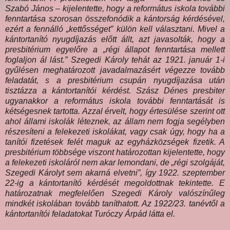
Szabó János – kijelentette, hogy a református iskola további
fenntartása szorosan összefonódik a kántorság kérdésével,
ezért a fennálló „kettősséget” külön kell választani. Mivel a
kántortanító nyugdíjazás előtt állt, azt javasolták, hogy a
presbitérium egyelőre a „régi állapot fenntartása mellett
foglaljon ál lást.” Szegedi Károly tehát az 1921. január 1-i
gyűlésen meghatározott javadalmazásért végezze tovább
feladatát, s a presbitérium csupán nyugdíjazása után
tisztázza a kántortanítói kérdést. Szász Dénes presbiter
ugyanakkor a református iskola további fenntartását is
kétségesnek tartotta. Azzal érvelt, hogy értesülése szerint ott
ahol állami iskolák léteznek, az állam nem fogja segélyben
részesíteni a felekezeti iskolákat, vagy csak úgy, hogy ha a
tanítói fizetések felét maguk az egyházközségek fizetik. A
presbitérium többsége viszont határozottan kijelentette, hogy
a felekezeti iskoláról nem akar lemondani, de „régi szolgáját,
Szegedi Károlyt sem akarná elvetni”, így 1922. szeptember
22-ig a kántortanító kérdését megoldottnak tekintette. E
határozatnak megfelelően Szegedi Károly valószínűleg
mindkét iskolában tovább taníthatott. Az 1922/23. tanévtől a
kántortanítói feladatokat Turóczy Árpád látta el.