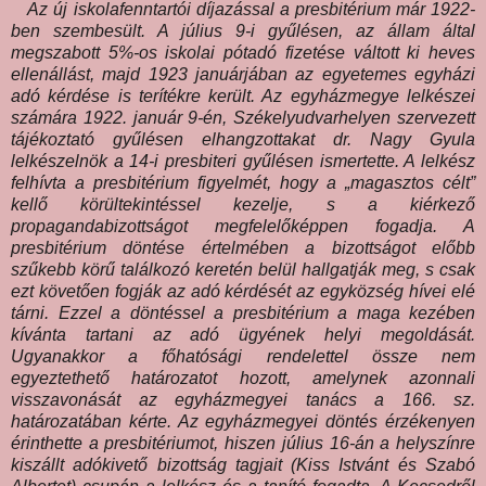
Az új iskolafenntartói díjazással a presbitérium már 1922-
ben szembesült. A július 9-i gyűlésen, az állam által
megszabott 5%-os iskolai pótadó fizetése váltott ki heves
ellenállást, majd 1923 januárjában az egyetemes egyházi
adó kérdése is terítékre került. Az egyházmegye lelkészei
számára 1922. január 9-én, Székelyudvarhelyen szervezett
tájékoztató gyűlésen elhangzottakat dr. Nagy Gyula
lelkészelnök a 14-i presbiteri gyűlésen ismertette. A lelkész
felhívta a presbitérium figyelmét, hogy a „magasztos célt”
kellő körültekintéssel kezelje, s a kiérkező
propagandabizottságot megfelelőképpen fogadja. A
presbitérium döntése értelmében a bizottságot előbb
szűkebb körű találkozó keretén belül hallgatják meg, s csak
ezt követően fogják az adó kérdését az egyközség hívei elé
tárni. Ezzel a döntéssel a presbitérium a maga kezében
kívánta tartani az adó ügyének helyi megoldását.
Ugyanakkor a főhatósági rendelettel össze nem
egyeztethető határozatot hozott, amelynek azonnali
visszavonását az egyházmegyei tanács a 166. sz.
határozatában kérte. Az egyházmegyei döntés érzékenyen
érinthette a presbitériumot, hiszen július 16-án a helyszínre
kiszállt adókivető bizottság tagjait (Kiss Istvánt és Szabó