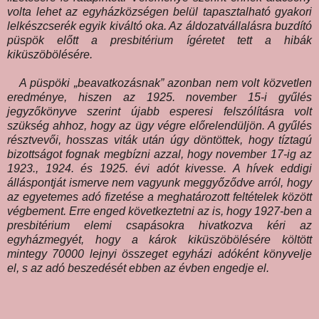
volta lehet az egyházközségen belül tapasztalható gyakori
lelkészcserék egyik kiváltó oka. Az áldozatvállalásra buzdító
püspök előtt a presbitérium ígéretet tett a hibák
kiküszöbölésére.
A püspöki „beavatkozásnak” azonban nem volt közvetlen
eredménye, hiszen az 1925. november 15-i gyűlés
jegyzőkönyve szerint újabb esperesi felszólításra volt
szükség ahhoz, hogy az ügy végre előrelendüljön. A gyűlés
résztvevői, hosszas viták után úgy döntöttek, hogy tíztagú
bizottságot fognak megbízni azzal, hogy november 17-ig az
1923., 1924. és 1925. évi adót kivesse. A hívek eddigi
álláspontját ismerve nem vagyunk meggyőződve arról, hogy
az egyetemes adó fizetése a meghatározott feltételek között
végbement. Erre enged következtetni az is, hogy 1927-ben a
presbitérium elemi csapásokra hivatkozva kéri az
egyházmegyét, hogy a károk kiküszöbölésére költött
mintegy 70000 lejnyi összeget egyházi adóként könyvelje
el, s az adó beszedését ebben az évben engedje el.