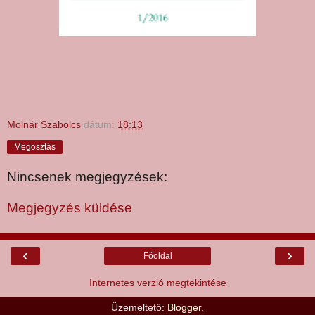
Molnár Szabolcs
dátum:
18:13
Megosztás
Nincsenek megjegyzések:
Megjegyzés küldése
‹
›
Főoldal
Internetes verzió megtekintése
Üzemeltető:
Blogger
.