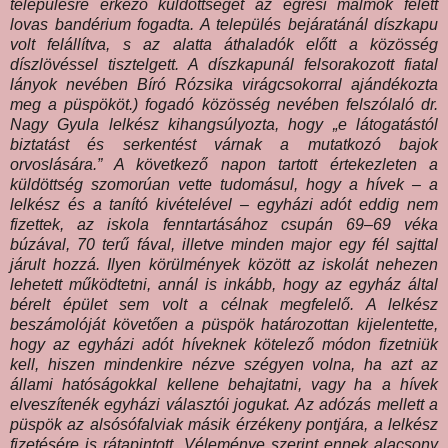
településre érkező küldöttséget az egresi malmok felett
lovas bandérium fogadta. A település bejáratánál díszkapu
volt felállítva, s az alatta áthaladók előtt a közösség
díszlövéssel tisztelgett. A díszkapunál felsorakozott fiatal
lányok nevében Bíró Rózsika virágcsokorral ajándékozta
meg a püspököt.) fogadó közösség nevében felszólaló dr.
Nagy Gyula lelkész kihangsúlyozta, hogy „e látogatástól
biztatást és serkentést várnak a mutatkozó bajok
orvoslására.” A következő napon tartott értekezleten a
küldöttség szomorúan vette tudomásul, hogy a hívek – a
lelkész és a tanító kivételével – egyházi adót eddig nem
fizettek, az iskola fenntartásához csupán 69–69 véka
búzával, 70 terű fával, illetve minden major egy fél sajttal
járult hozzá. Ilyen körülmények között az iskolát nehezen
lehetett működtetni, annál is inkább, hogy az egyház által
bérelt épület sem volt a célnak megfelelő. A lelkész
beszámolóját követően a püspök határozottan kijelentette,
hogy az egyházi adót híveknek kötelező módon fizetniük
kell, hiszen mindenkire nézve szégyen volna, ha azt az
állami hatóságokkal kellene behajtatni, vagy ha a hívek
elveszítenék egyházi választói jogukat. Az adózás mellett a
püspök az alsósófalviak másik érzékeny pontjára, a lelkész
fizetésére is rátapintott. Véleménye szerint ennek alacsony