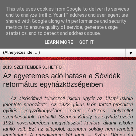
This site uses cookies from Google to deliver its services
and to analyze traffic. Your IP address and user-agent are
shared with Google along with performance and security
metrics to ensure quality of service, generate usage
statistics, and to detect and address abuse.
LEARN MORE
GOT IT
▼
2019. SZEPTEMBER 9., HÉTFŐ
Az egyetemes adó hatása a Sóvidék
református egyházközségeiben
Az alsósófalvi felekezeti iskola ügyét az állami iskola
jelenléte nehezítette. Az 1922. július 9-én tartott presbiteri
gyűlés jegyzőkönyvében ezért érdekes helyzettel
szembesülünk. Tudniillik Szegedi Károly, az egyházközség
1921 novemberében megválasztott kántora állami iskolai
tanító volt. Ezt az állapotot, azonban sokáig nem lehetett
fenntartani. A presbitérium két tagja – Szász Dénes és