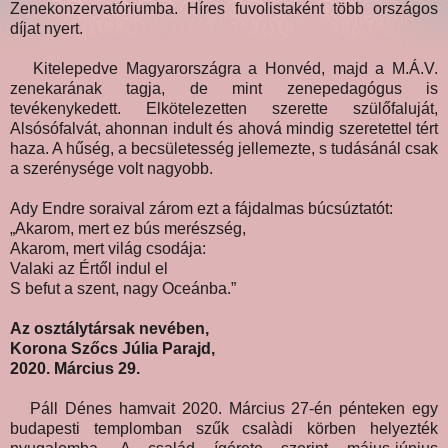
Zenekonzervatóriumba. Híres fuvolistaként több országos
díjat nyert.
Kitelepedve Magyarországra a Honvéd, majd a M.Á.V.
zenekarának tagja, de mint zenepedagógus is
tevékenykedett. Elkötelezetten szerette szülőfaluját,
Alsósófalvát, ahonnan indult és ahová mindig szeretettel tért
haza. A hűség, a becsületesség jellemezte, s tudásánál csak
a szerénysége volt nagyobb.
Ady Endre soraival zárom ezt a fájdalmas búcsúztatót:
„Akarom, mert ez bús merészség,
Akarom, mert világ csodája:
Valaki az Értől indul el
S befut a szent, nagy Oceánba.”
Az osztálytársak nevében,
Korona Szőcs Júlia Parajd,
2020. Március 29.
Páll Dénes hamvait 2020. Március 27-én pénteken egy
budapesti templomban szűk csalàdi körben helyezték