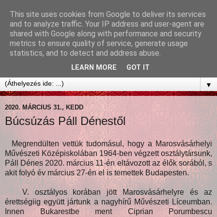
This site uses cookies from Google to deliver its services
and to analyze traffic. Your IP address and user-agent are
shared with Google along with performance and security
metrics to ensure quality of service, generate usage
statistics, and to detect and address abuse.
LEARN MORE
GOT IT
▼
2020. MÁRCIUS 31., KEDD
Búcsúzás Páll Dénestől
Megrendülten vettük tudomásul, hogy a Marosvásárhelyi
Művészeti Középiskolában 1964-ben végzett osztálytársunk,
Páll Dénes 2020. március 11-én eltávozott az élők sorából, s
akit folyó év március 27-én el is temettek Budapesten.
V. osztályos korában jött Marosvásárhelyre és az
érettségiig együtt jártunk a nagyhírű Művészeti Líceumban.
Innen Bukarestbe ment Ciprian Porumbescu