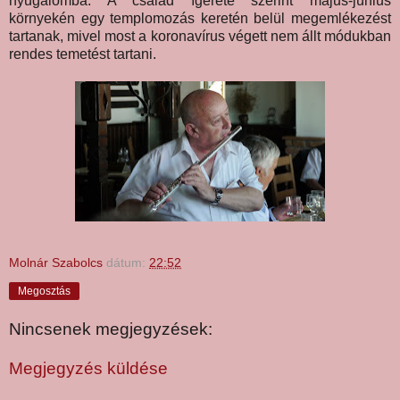
nyugalomba. A család ígérete szerint május-június
környekén egy templomozás keretén belül megemlékezést
tartanak, mivel most a koronavírus végett nem állt módukban
rendes temetést tartani.
Molnár Szabolcs
dátum:
22:52
Megosztás
Nincsenek megjegyzések:
Megjegyzés küldése