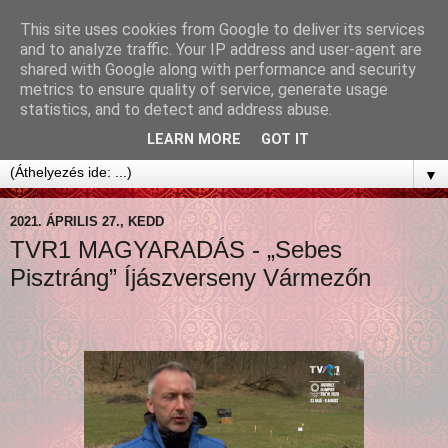
This site uses cookies from Google to deliver its services
and to analyze traffic. Your IP address and user-agent are
shared with Google along with performance and security
metrics to ensure quality of service, generate usage
statistics, and to detect and address abuse.
LEARN MORE
GOT IT
▼
2021. ÁPRILIS 27., KEDD
TVR1 MAGYARADÁS - „Sebes
Pisztráng” Íjászverseny Vármezőn