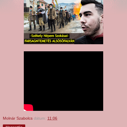
Molnár Szabolcs
dátum:
11:06