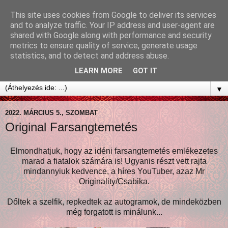
This site uses cookies from Google to deliver its services
and to analyze traffic. Your IP address and user-agent are
shared with Google along with performance and security
metrics to ensure quality of service, generate usage
statistics, and to detect and address abuse.
LEARN MORE
GOT IT
▼
2022. MÁRCIUS 5., SZOMBAT
Original Farsangtemetés
Elmondhatjuk, hogy az idéni farsangtemetés emlékezetes
marad a fiatalok számára is! Ugyanis részt vett rajta
mindannyiuk kedvence, a híres YouTuber, azaz Mr
Originality/Csabika.
Dőltek a szelfik, repkedtek az autogramok, de mindeközben
még forgatott is minálunk...