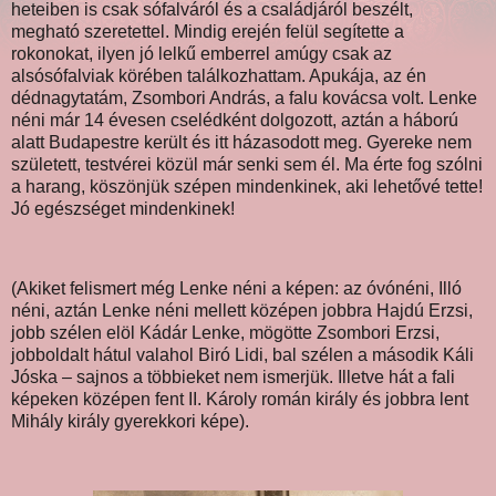
heteiben is csak sófalváról és a családjáról beszélt,
megható szeretettel. Mindig erején felül segítette a
rokonokat, ilyen jó lelkű emberrel amúgy csak az
alsósófalviak körében találkozhattam. Apukája, az én
dédnagytatám, Zsombori András, a falu kovácsa volt. Lenke
néni már 14 évesen cselédként dolgozott, aztán a háború
alatt Budapestre került és itt házasodott meg. Gyereke nem
született, testvérei közül már senki sem él. Ma érte fog szólni
a harang, köszönjük szépen mindenkinek, aki lehetővé tette!
Jó egészséget mindenkinek!
(Akiket felismert még Lenke néni a képen: az óvónéni, Illó
néni, aztán Lenke néni mellett középen jobbra Hajdú Erzsi,
jobb szélen elöl Kádár Lenke, mögötte Zsombori Erzsi,
jobboldalt hátul valahol Biró Lidi, bal szélen a második Káli
Jóska – sajnos a többieket nem ismerjük. Illetve hát a fali
képeken középen fent II. Károly román király és jobbra lent
Mihály király gyerekkori képe).