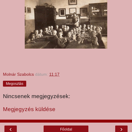
Molnár Szabolcs
dátum:
11:17
Megosztás
Nincsenek megjegyzések:
Megjegyzés küldése
‹
›
Főoldal