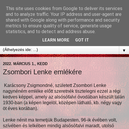
This site uses cookies from Google to deliver its services
and to analyze traffic. Your IP address and user-agent are
shared with Google along with performance and security
metrics to ensure quality of service, generate usage
statistics, and to detect and address abuse.
LEARN MORE
GOT IT
▼
2022. MÁRCIUS 1., KEDD
Zsombori Lenke emlékére
Karácsony Zsigmondné, született Zsombori Lenke
nagynéném emléke előtt szeretnék tisztelegni ezzel a régi
kedves képpel, amely az alsósófalvi óvodában készült talán
1930-ban (a képen legelöl, középen látható, kb. négy vagy
öt éves korában).
Lenke nénit ma temetjük Budapesten, 96-ik évében volt,
szívében és lelkében mindig alsósófalvi maradt, utolsó