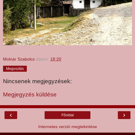
Molnár Szabolcs
dátum:
18:20
Megosztás
Nincsenek megjegyzések:
Megjegyzés küldése
‹
›
Főoldal
Internetes verzió megtekintése