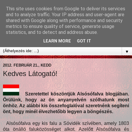
This site uses cookies from Google to deliver its services
and to analyze traffic. Your IP address and user-agent are
shared with Google along with performance and security
metrics to ensure quality of service, generate usage
statistics, and to detect and address abuse.
LEARN MORE
GOT IT
▼
2012. FEBRUÁR 21., KEDD
Kedves Látogató!
Szeretettel köszöntjük Alsósófalva blogjában.
Örülünk, hogy az ön anyanyelvén szólhatunk most
önhöz. Az alábbi kis összefoglalóval szeretnénk segíteni
önt, hogy minél élvezhetőbb legyen a böngészés.
Alsósófalva egy kis falu a Sóvidék szívében, amely 1803
óta önálló faluközösséget alkot. Azelőtt Alsósófalva és