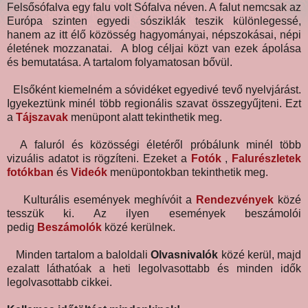
Felsősófalva egy falu volt Sófalva néven. A falut nemcsak az
Európa szinten egyedi sósziklák teszik különlegessé,
hanem az itt élő közösség hagyományai, népszokásai, népi
életének mozzanatai. A blog céljai közt van ezek ápolása
és bemutatása. A tartalom folyamatosan bővül.
Elsőként kiemelném a sóvidéket egyedivé tevő nyelvjárást.
Igyekeztünk minél több regionális szavat összegyűjteni. Ezt
a
Tájszavak
menüpont alatt tekinthetik meg.
A faluról és közösségi életéről próbálunk minél több
vizuális adatot is rögzíteni. Ezeket a
Fotók
,
Falurészletek
fotókban
és
Videók
menüpontokban tekinthetik meg.
Kulturális események meghívóit a
Rendezvények
közé
tesszük ki. Az ilyen események beszámolói
pedig
Beszámolók
közé kerülnek.
Minden tartalom a baloldali
Olvasnivalók
közé kerül, majd
ezalatt láthatóak a heti legolvasottabb és minden idők
legolvasottabb cikkei.