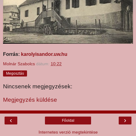
Forrás:
karolyisandor.uw.hu
Molnár Szabolcs
dátum:
10:22
Megosztás
Nincsenek megjegyzések:
Megjegyzés küldése
‹
›
Főoldal
Internetes verzió megtekintése