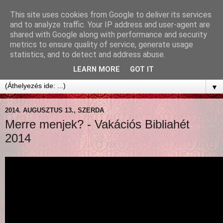
This site uses cookies from Google to deliver its services
and to analyze traffic. Your IP address and user-agent are
shared with Google along with performance and security
metrics to ensure quality of service, generate usage
statistics, and to detect and address abuse.
LEARN MORE
GOT IT
▼
2014. AUGUSZTUS 13., SZERDA
Merre menjek? - Vakációs Bibliahét
2014