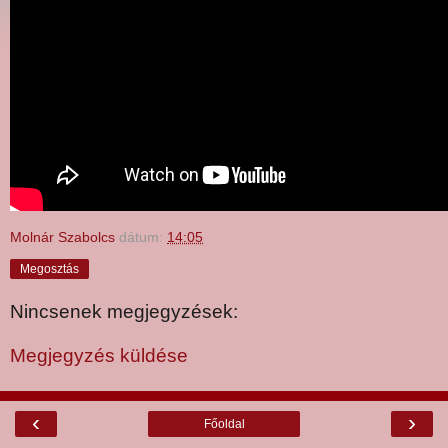
Molnár Szabolcs
dátum:
14:05
Megosztás
Nincsenek megjegyzések:
Megjegyzés küldése
‹
›
Főoldal