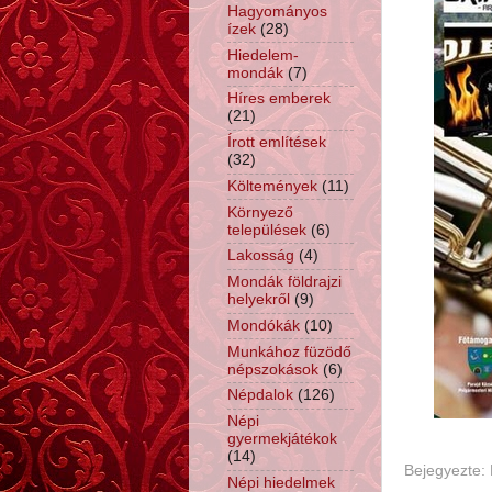
Hagyományos
ízek
(28)
Hiedelem-
mondák
(7)
Híres emberek
(21)
Írott említések
(32)
Költemények
(11)
Környező
települések
(6)
Lakosság
(4)
Mondák földrajzi
helyekről
(9)
Mondókák
(10)
Munkához füzödő
népszokások
(6)
Népdalok
(126)
Népi
gyermekjátékok
(14)
Bejegyezte:
Népi hiedelmek