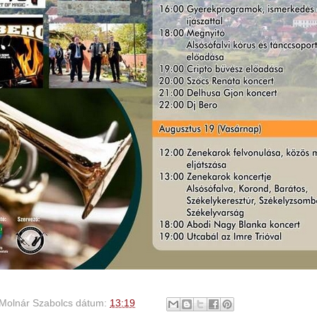
Molnár Szabolcs
dátum:
13:19