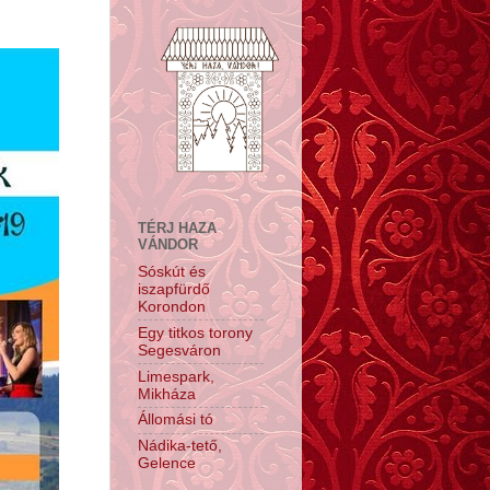
TÉRJ HAZA
VÁNDOR
Sóskút és
iszapfürdő
Korondon
Egy titkos torony
Segesváron
Limespark,
Mikháza
Állomási tó
Nádika-tető,
Gelence