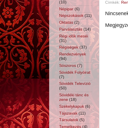
(10)
Címkék:
Ren
Népipar
(6)
Nincsene
Népszokások
(11)
Oktatás
(2)
Megjegyz
Párválasztás
(14)
Régi idők meséi
(31)
Régiségek
(37)
Rendezvények
(94)
Sószoros
(7)
Sóvidék Folyóirat
(7)
Sóvidék Televízió
(50)
Sóvidéki tánc és
zene
(18)
Székelykapuk
(6)
Tájszavak
(11)
Társulatok
(5)
Temetkezés
(4)