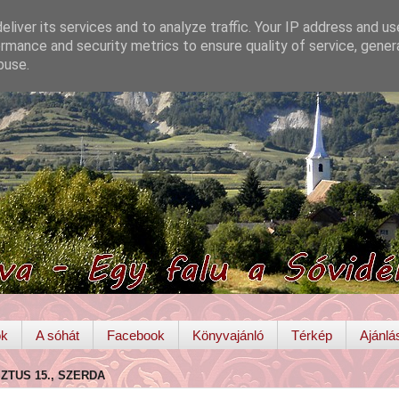
liver its services and to analyze traffic. Your IP address and u
rmance and security metrics to ensure quality of service, gene
buse.
ok
A sóhát
Facebook
Könyvajánló
Térkép
Ajánlá
SZTUS 15., SZERDA