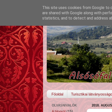
This site uses cookies from Google to de
are shared with Google along with perfo
statistics, and to detect and address a
Főoldal
Turisztikai látványosság
OLVASNIVALÓK
2018. AUGU
A blogról
(15)