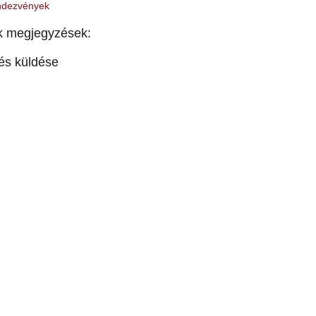
dezvények
k megjegyzések:
és küldése