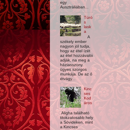
egy
Ausztráliában...
Túró
s
lask
a
A
székely ember
nagyon jól tudja,
hogy az étel ízét
az étel hozzávalói
adják, na meg a
háziasszony
ügyes szorgos
munkája. De az ő
étvágy...
Kinc
ses
Kod
áros
Aligha található
titokzatosabb hely
a Sóvidéken, mint
a Kincses