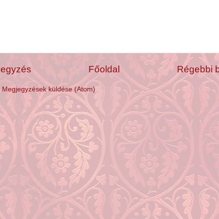
jegyzés
Főoldal
Régebbi 
:
Megjegyzések küldése (Atom)