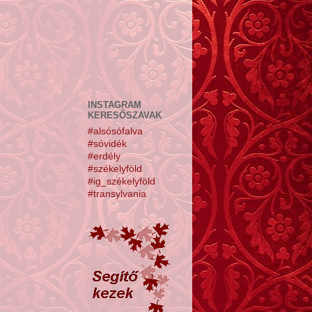
INSTAGRAM
KERESŐSZAVAK
#alsósófalva
#sóvidék
#erdély
#székelyföld
#ig_székelyföld
#transylvania