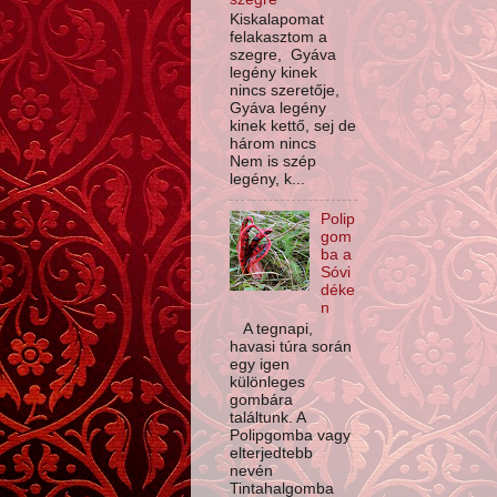
Kiskalapomat
felakasztom a
szegre, Gyáva
legény kinek
nincs szeretője,
Gyáva legény
kinek kettő, sej de
három nincs
Nem is szép
legény, k...
Polip
gom
ba a
Sóvi
déke
n
A tegnapi,
havasi túra során
egy igen
különleges
gombára
találtunk. A
Polipgomba vagy
elterjedtebb
nevén
Tintahalgomba