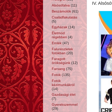
IV. Alsósó
Alsósófalva
(11)
Beszámolók
(61)
Családfakutatás
(5)
Egyházak
(14)
Életmód
régebben
(4)
Emlék
(47)
Falurészletek
fotókban
(20)
Faragott
örökségünk
(12)
Farsang
(75)
Fotók
(135)
Fotók
kézimunkákról
(14)
Gazdasági élet
(7)
Gyerekszemmel
(29)