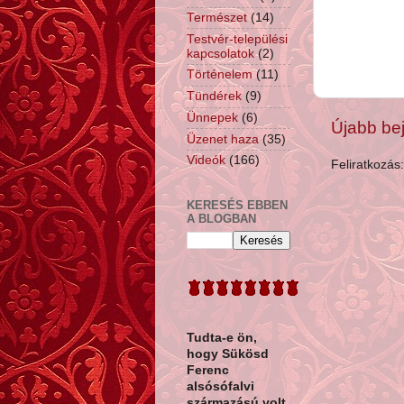
Természet
(14)
Testvér-települési
kapcsolatok
(2)
Történelem
(11)
Tündérek
(9)
Ünnepek
(6)
Újabb be
Üzenet haza
(35)
Videók
(166)
Feliratkozás
KERESÉS EBBEN
A BLOGBAN
Tudta-e ön,
hogy
Sükösd
Ferenc
alsósófalvi
származású volt