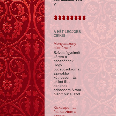
?
A HÉT LEGJOBB
CIKKEI
Menyasszony
búcsúztató
Szíves figyelmét
kérem a
násznépnek
Hogy
búcsúcsokromat
szavakba
köthessem És
akiket illet
azoknak
adhassam A rám
bízott búcsúszót
...
Kiskalapomat
felakasztom a
szegre