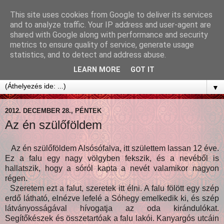
This site uses cookies from Google to deliver its services
and to analyze traffic. Your IP address and user-agent are
shared with Google along with performance and security
metrics to ensure quality of service, generate usage
statistics, and to detect and address abuse.
LEARN MORE
GOT IT
▼
2012. DECEMBER 28., PÉNTEK
Az én szülőföldem
Az én szülőföldem Alsósófalva, itt születtem lassan 12 éve.
Ez a falu egy nagy völgyben fekszik, és a nevéből is
hallatszik, hogy a sóról kapta a nevét valamikor nagyon
régen.
Szeretem ezt a falut, szeretek itt élni. A falu fölött egy szép
erdő látható, elnézve lefelé a Sóhegy emelkedik ki, és szép
látványosságával hívogatja az oda kirándulókat.
Segítőkészek és összetartóak a falu lakói. Kanyargós utcáin