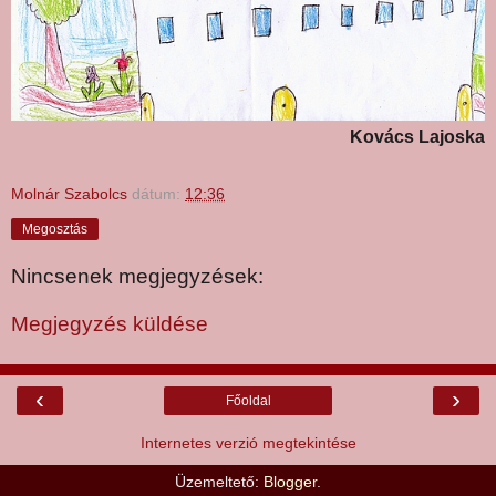
Kovács Lajoska
Molnár Szabolcs
dátum:
12:36
Megosztás
Nincsenek megjegyzések:
Megjegyzés küldése
‹
›
Főoldal
Internetes verzió megtekintése
Üzemeltető:
Blogger
.