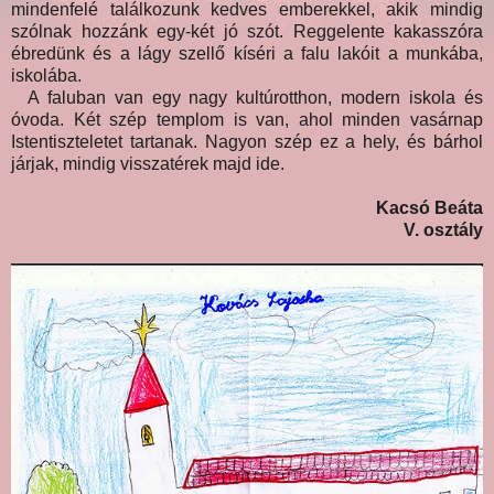
mindenfelé találkozunk kedves emberekkel, akik mindig
szólnak hozzánk egy-két jó szót. Reggelente kakasszóra
ébredünk és a lágy szellő kíséri a falu lakóit a munkába,
iskolába.
A faluban van egy nagy kultúrotthon, modern iskola és
óvoda. Két szép templom is van, ahol minden vasárnap
Istentiszteletet tartanak. Nagyon szép ez a hely, és bárhol
járjak, mindig visszatérek majd ide.
Kacsó Beáta
V. osztály