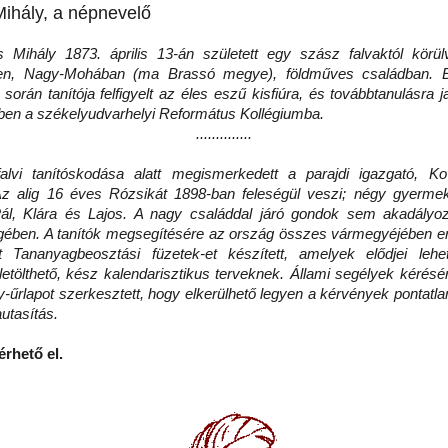
ihály, a népnevelő
hály 1873. április 13-án született egy szász falvaktól körülv
en, Nagy-Mohában (ma Brassó megye), földműves családban. El
során tanítója felfigyelt az éles eszű kisfiúra, és továbbtanulásra j
-ben a székelyudvarhelyi Református Kollégiumba.
..............
i tanítóskodása alatt megismerkedett a parajdi igazgató, Ko
Az alig 16 éves Rózsikát 1898-ban feleségül veszi; négy gyermek
ál, Klára és Lajos. A nagy családdal járó gondok sem akadályoz
ében. A tanítók megsegítésére az ország összes vármegyéjében e
t Tananyagbeosztási füzetek-et készített, amelyek elődjei lehe
 letölthető, kész kalendarisztikus terveknek. Állami segélyek kérésé
-űrlapot szerkesztett, hogy elkerülhető legyen a kérvények pontatla
autasítás.
érhető el.