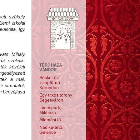
ett székely
emi iskolai
avasolta. Így
váts Mihály
ük születik:
TÉRJ HAZA
ták közéleti
VÁNDOR
ngedélyezett
Sóskút és
ttek a mai,
iszapfürdő
re útmutatót,
Korondon
n benyújtása
Egy titkos torony
Segesváron
Limespark,
Mikháza
Állomási tó
Nádika-tető,
Gelence