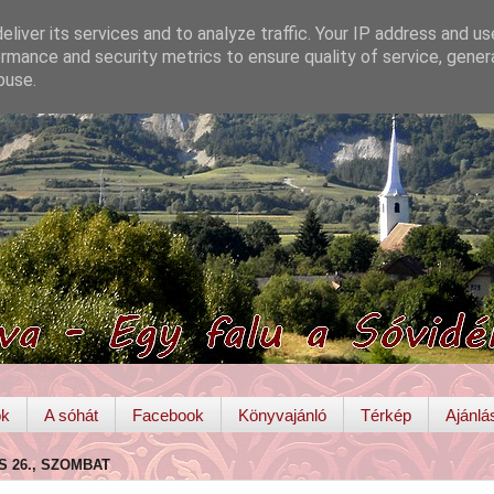
liver its services and to analyze traffic. Your IP address and u
rmance and security metrics to ensure quality of service, gene
buse.
ok
A sóhát
Facebook
Könyvajánló
Térkép
Ajánlá
IS 26., SZOMBAT