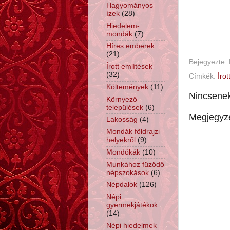
Hagyományos
ízek
(28)
Hiedelem-
mondák
(7)
Híres emberek
(21)
Bejegyezte:
Írott említések
(32)
Címkék:
Írot
Költemények
(11)
Nincsene
Környező
települések
(6)
Megjegyz
Lakosság
(4)
Mondák földrajzi
helyekről
(9)
Mondókák
(10)
Munkához füzödő
népszokások
(6)
Népdalok
(126)
Népi
gyermekjátékok
(14)
Népi hiedelmek