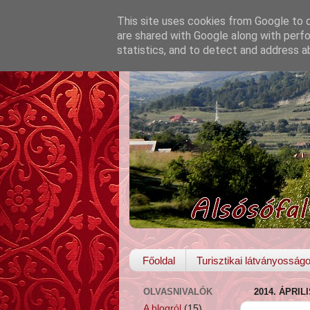
This site uses cookies from Google to de
are shared with Google along with perfo
statistics, and to detect and address a
Főoldal
Turisztikai látványosság
OLVASNIVALÓK
2014. ÁPRIL
A blogról
(15)