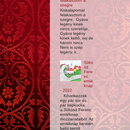
felakasztom a
szegre
Kiskalapomat
felakasztom a
szegre, Gyáva
legény kinek
nincs szeretője,
Gyáva legény
kinek kettő, sej de
három nincs
Nem is szép
legény, k...
Sükö
sd
Fere
nc
emlé
knap
- 2022
Következzék
egy pár sor és
pár képkocka
a Sükösd Ferenc
emléknap
mozzanataiból. Az
emléknap keretén
belül került