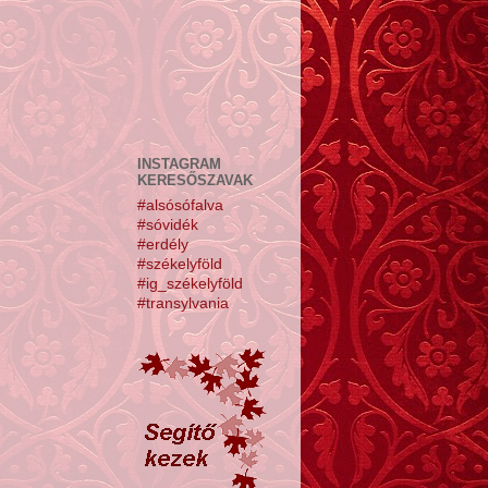
INSTAGRAM
KERESŐSZAVAK
#alsósófalva
#sóvidék
#erdély
#székelyföld
#ig_székelyföld
#transylvania