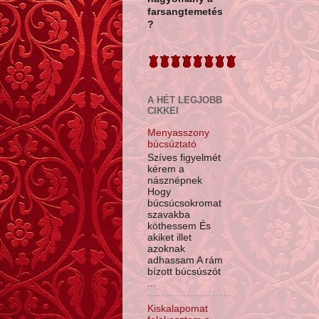
farsangtemetés
?
A HÉT LEGJOBB
CIKKEI
Menyasszony
búcsúztató
Szíves figyelmét
kérem a
násznépnek
Hogy
búcsúcsokromat
szavakba
köthessem És
akiket illet
azoknak
adhassam A rám
bízott búcsúszót
...
Kiskalapomat