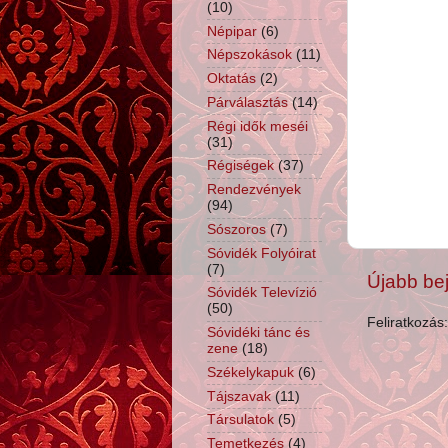
(10)
Népipar
(6)
Népszokások
(11)
Oktatás
(2)
Párválasztás
(14)
Régi idők meséi
(31)
Régiségek
(37)
Rendezvények
(94)
Sószoros
(7)
Sóvidék Folyóirat
(7)
Újabb be
Sóvidék Televízió
(50)
Feliratkozás
Sóvidéki tánc és
zene
(18)
Székelykapuk
(6)
Tájszavak
(11)
Társulatok
(5)
Temetkezés
(4)