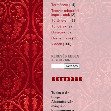
Természet
(14)
Testvér-települési
kapcsolatok
(2)
Történelem
(11)
Tündérek
(9)
Ünnepek
(6)
Üzenet haza
(35)
Videók
(166)
KERESÉS EBBEN
A BLOGBAN
Tudta-e ön,
hogy
Alsósófalván
máig élõ
hagyomány a