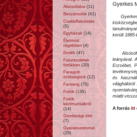
Gyerkes M
Alsósófalva
(11)
Beszámolók
(61)
Gyerkes Mi
Családfakutatás
kisközségb
(5)
tanulmányai 
Egyházak
(14)
került 1885
Életmód
régebben
(4)
Emlék
(47)
Alsósófalv
leányával. 
Falurészletek
fotókban
(20)
Erzsébet, P
tevékenység
Faragott
örökségünk
(12)
és használ
világhálóról
Farsang
(75)
nyomtatvány
Fotók
(135)
miatti vissz
Fotók
kézimunkákról
A forrás
itt
(14)
Gazdasági élet
(7)
Gyerekszemmel
(29)