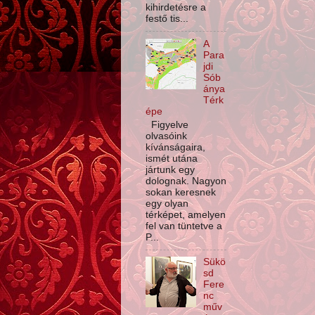
kihirdetésre a
festő tis...
A
Para
jdi
Sób
ánya
Térk
épe
Figyelve
olvasóink
kívánságaira,
ismét utána
jártunk egy
dolognak. Nagyon
sokan keresnek
egy olyan
térképet, amelyen
fel van tüntetve a
P...
Sükö
sd
Fere
nc
műv