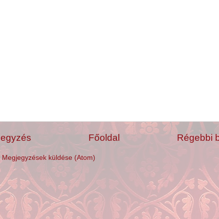
jegyzés
Főoldal
Régebbi 
:
Megjegyzések küldése (Atom)