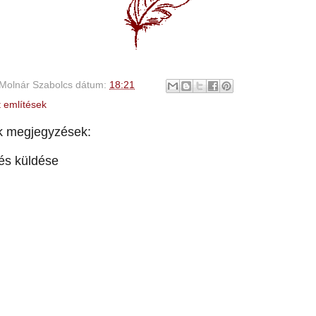
Molnár Szabolcs
dátum:
18:21
t említések
k megjegyzések:
és küldése