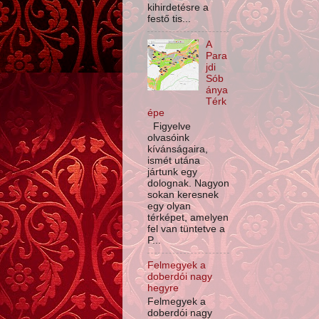
kihirdetésre a
festő tis...
A
Para
jdi
Sób
ánya
Térk
épe
Figyelve
olvasóink
kívánságaira,
ismét utána
jártunk egy
dolognak. Nagyon
sokan keresnek
egy olyan
térképet, amelyen
fel van tüntetve a
P...
Felmegyek a
doberdói nagy
hegyre
Felmegyek a
doberdói nagy