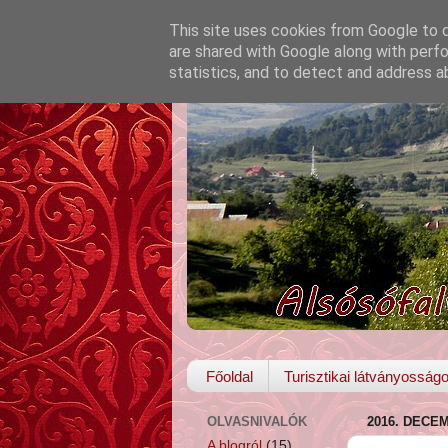
This site uses cookies from Google to de
are shared with Google along with perfo
statistics, and to detect and address a
Főoldal
Turisztikai látványosság
OLVASNIVALÓK
2016. DECE
A blogról
(15)