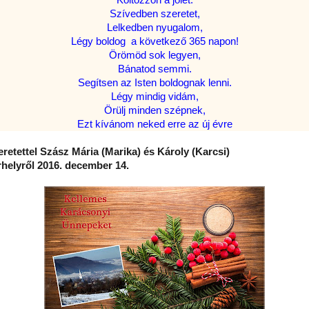
Költözzön a jólét.
Szívedben szeretet,
Lelkedben nyugalom,
Légy boldog a következő 365 napon!
Örömöd sok legyen,
Bánatod semmi.
Segítsen az Isten boldognak lenni.
Légy mindig vidám,
Örülj minden szépnek,
Ezt kívánom neked erre az új évre
retettel Szász Mária (Marika) és Károly (Karcsi)
helyről 2016. december 14.