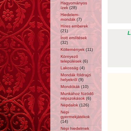
Hagyományos
ízek
(28)
Hiedelem-
mondák
(7)
Híres emberek
(21)
L
Írott említések
(32)
Költemények
(11)
Környező
települések
(6)
Lakosság
(4)
Mondák földrajzi
helyekről
(9)
Mondókák
(10)
Munkához füzödő
népszokások
(6)
Népdalok
(126)
Népi
gyermekjátékok
(14)
Népi hiedelmek