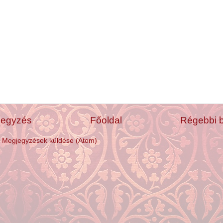
jegyzés
Főoldal
Régebbi 
:
Megjegyzések küldése (Atom)