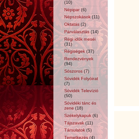
(10)
Népipar
(6)
Népszokások
(11)
Oktatás
(2)
Párválasztás
(14)
Régi idők meséi
(31)
Régiségek
(37)
Rendezvények
(94)
Sószoros
(7)
Sóvidék Folyóirat
(7)
Sóvidék Televízió
(50)
Sóvidéki tánc és
zene
(18)
Székelykapuk
(6)
Tájszavak
(11)
Társulatok
(5)
Temetkezés
(4)