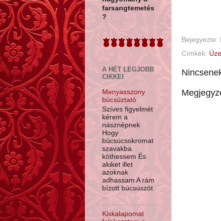
farsangtemetés
?
Bejegyezte:
Címkék:
Üze
A HÉT LEGJOBB
Nincsene
CIKKEI
Megjegyz
Menyasszony
búcsúztató
Szíves figyelmét
kérem a
násznépnek
Hogy
búcsúcsokromat
szavakba
köthessem És
akiket illet
azoknak
adhassam A rám
bízott búcsúszót
...
Kiskalapomat