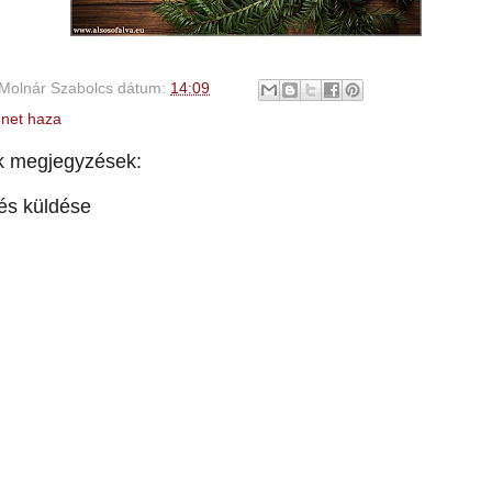
Molnár Szabolcs
dátum:
14:09
net haza
k megjegyzések:
és küldése