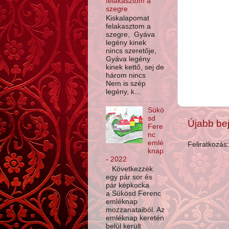
felakasztom a
szegre
Kiskalapomat
felakasztom a
szegre, Gyáva
legény kinek
nincs szeretője,
Gyáva legény
kinek kettő, sej de
három nincs
Nem is szép
legény, k...
Sükö
sd
Újabb be
Fere
nc
emlé
Feliratkozás
knap
- 2022
Következzék
egy pár sor és
pár képkocka
a Sükösd Ferenc
emléknap
mozzanataiból. Az
emléknap keretén
belül került