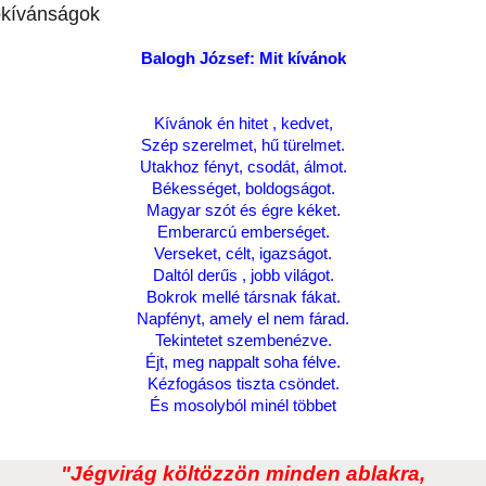
ókívánságok
Balogh József: Mit kívánok
Kívánok én hitet , kedvet,
Szép szerelmet, hű türelmet.
Utakhoz fényt, csodát, álmot.
Békességet, boldogságot.
Magyar szót és égre kéket.
Emberarcú emberséget.
Verseket, célt, igazságot.
Daltól derűs , jobb világot.
Bokrok mellé társnak fákat.
Napfényt, amely el nem fárad.
Tekintetet szembenézve.
Éjt, meg nappalt soha félve.
Kézfogásos tiszta csöndet.
És mosolyból minél többet
"Jégvirág költözzön minden ablakra,