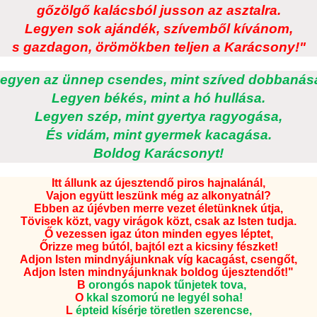
gőzölgő kalácsból jusson az asztalra.
Legyen sok ajándék, szívemből kívánom,
s gazdagon, örömökben teljen a Karácsony!"
egyen az ünnep csendes, mint szíved dobbanás
Legyen békés, mint a hó hullása.
Legyen szép, mint gyertya ragyogása,
És vidám, mint gyermek kacagása.
Boldog Karácsonyt!
Itt állunk az újesztendő piros hajnalánál,
Vajon együtt leszünk még az alkonyatnál?
Ebben az újévben merre vezet életünknek útja,
Tövisek közt, vagy virágok közt, csak az Isten tudja.
Ő vezessen igaz úton minden egyes léptet,
Őrizze meg bútól, bajtól ezt a kicsiny fészket!
Adjon Isten mindnyájunknak víg kacagást, csengőt,
Adjon Isten mindnyájunknak boldog újesztendőt!"
B
orongós napok tűnjetek tova,
O
kkal szomorú ne legyél soha!
L
épteid kísérje töretlen szerencse,