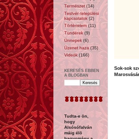
Természet
(14)
Testvér-települési
kapcsolatok
(2)
Történelem
(11)
Tündérek
(9)
Ünnepek
(6)
Üzenet haza
(35)
Videók
(166)
Sok-sok sze
KERESÉS EBBEN
Marosvásár
A BLOGBAN
Tudta-e ön,
hogy
Alsósófalván
máig élõ
hagyomány a