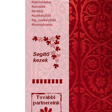
#alsósófalva
#sóvidék
#erdély
#székelyföld
#ig_székelyföld
#transylvania