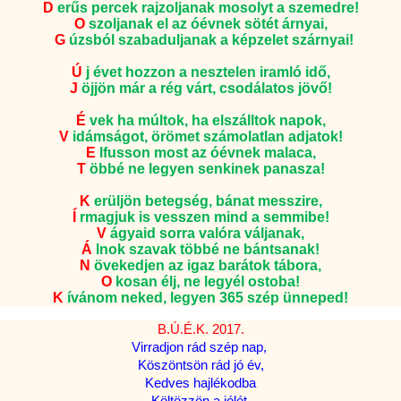
D
erűs percek rajzoljanak mosolyt a szemedre!
O
szoljanak el az óévnek sötét árnyai,
G
úzsból szabaduljanak a képzelet szárnyai!
Ú
j évet hozzon a nesztelen iramló idő,
J
öjjön már a rég várt, csodálatos jövő!
É
vek ha múltok, ha elszálltok napok,
V
idámságot, örömet számolatlan adjatok!
E
lfusson most az óévnek malaca,
T
öbbé ne legyen senkinek panasza!
K
erüljön betegség, bánat messzire,
Í
rmagjuk is vesszen mind a semmibe!
V
ágyaid sorra valóra váljanak,
Á
lnok szavak többé ne bántsanak!
N
övekedjen az igaz barátok tábora,
O
kosan élj, ne legyél ostoba!
K
ívánom neked, legyen 365 szép ünneped!
B.Ú.É.K. 2017.
Virradjon rád szép nap,
Köszöntsön rád jó év,
Kedves hajlékodba