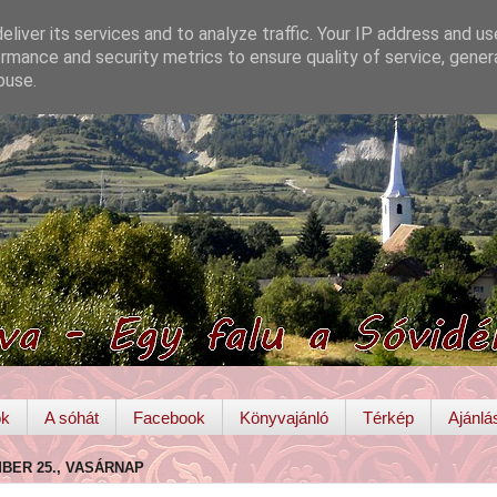
liver its services and to analyze traffic. Your IP address and u
rmance and security metrics to ensure quality of service, gene
buse.
ok
A sóhát
Facebook
Könyvajánló
Térkép
Ajánlá
MBER 25., VASÁRNAP