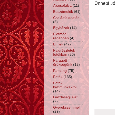
Ünnepi J
Alsósófalva
(11)
Beszámolók
(61)
Családfakutatás
(5)
Egyházak
(14)
Életmód
régebben
(4)
Emlék
(47)
Falurészletek
fotókban
(20)
Faragott
örökségünk
(12)
Farsang
(75)
Fotók
(135)
Fotók
kézimunkákról
(14)
Gazdasági élet
(7)
Gyerekszemmel
(29)